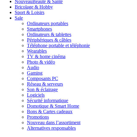
Nouveau
Beauté & Santé
Bricolage & Hobby
Sport & Loisirs
Sale
Ordinateurs portables
Smartphones
Ordinateurs & tablettes
Périphériques & câbles
Téléphone portable et téléphonie
Wearables
TV & home cinéma
Photo & vidéo
Audio
Gaming
Composants PC
Réseau & serveurs
Son & éclairage
Logiciels
Sécurité informatique
Domotique & Smart Home
Bons & Cartes cadeaux
Promotions
Nouveau dans l’assortiment
Alternatives responsables