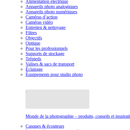
Alimentation électrique
Appareils photo analogiques
Appareils photo numériques
Caméras d’action
Caméras vidéo
Entretien & nettoyage
Filtres
Objectifs
Optique
Pour les professionnels
Supports de stockage
Trépieds
Valises & sacs de transport
Éclairage
Équipements pour studio photo
Monde de la photographie – produits, conseils et inspirat
Casques & écouteurs