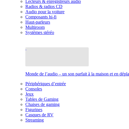
Lecteurs & enregistreurs audio
Radios & radios CD
Audio pour la voiture
Composants hi-fi
Haut-parleurs
Multiroom
Systèmes stéréo
Monde de l’audio – un son parfait à la maison et en dép
Périphériques d’entrée
Consoles
Jeux
Tables de Gaming
Chaises de gaming
Figurines
Casques de RV
Streaming