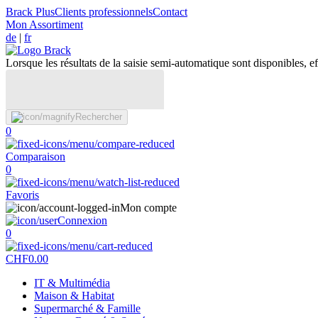
Brack Plus
Clients professionnels
Contact
Mon Assortiment
de
|
fr
Lorsque les résultats de la saisie semi-automatique sont disponibles, eff
Rechercher
0
Comparaison
0
Favoris
Mon compte
Connexion
0
CHF
0.00
IT & Multimédia
Maison & Habitat
Supermarché & Famille