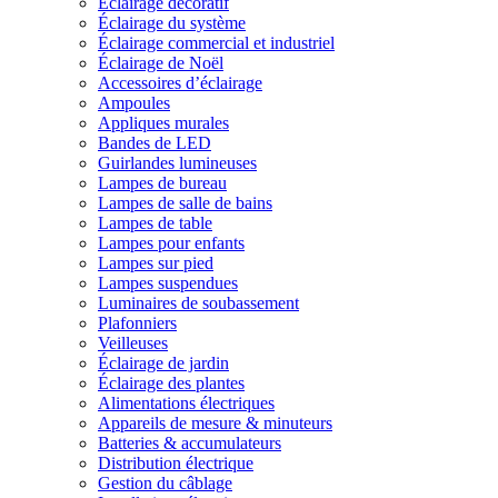
Éclairage décoratif
Éclairage du système
Éclairage commercial et industriel
Éclairage de Noël
Accessoires d’éclairage
Ampoules
Appliques murales
Bandes de LED
Guirlandes lumineuses
Lampes de bureau
Lampes de salle de bains
Lampes de table
Lampes pour enfants
Lampes sur pied
Lampes suspendues
Luminaires de soubassement
Plafonniers
Veilleuses
Éclairage de jardin
Éclairage des plantes
Alimentations électriques
Appareils de mesure & minuteurs
Batteries & accumulateurs
Distribution électrique
Gestion du câblage