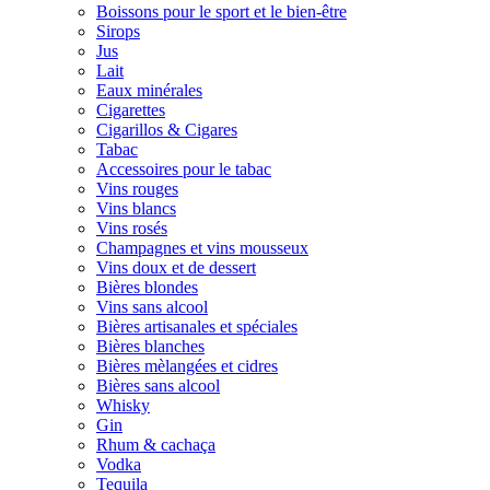
Boissons pour le sport et le bien-être
Sirops
Jus
Lait
Eaux minérales
Cigarettes
Cigarillos & Cigares
Tabac
Accessoires pour le tabac
Vins rouges
Vins blancs
Vins rosés
Champagnes et vins mousseux
Vins doux et de dessert
Bières blondes
Vins sans alcool
Bières artisanales et spéciales
Bières blanches
Bières mèlangées et cidres
Bières sans alcool
Whisky
Gin
Rhum & cachaça
Vodka
Tequila