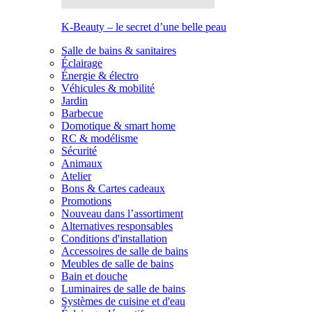
K-Beauty – le secret d’une belle peau
Salle de bains & sanitaires
Éclairage
Énergie & électro
Véhicules & mobilité
Jardin
Barbecue
Domotique & smart home
RC & modélisme
Sécurité
Animaux
Atelier
Bons & Cartes cadeaux
Promotions
Nouveau dans l’assortiment
Alternatives responsables
Conditions d'installation
Accessoires de salle de bains
Meubles de salle de bains
Bain et douche
Luminaires de salle de bains
Systèmes de cuisine et d'eau