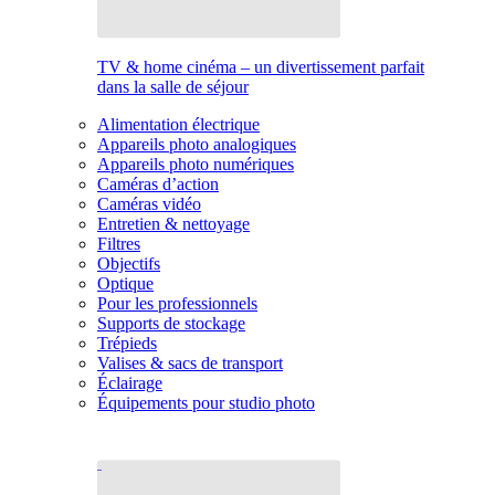
TV & home cinéma – un divertissement parfait
dans la salle de séjour
Alimentation électrique
Appareils photo analogiques
Appareils photo numériques
Caméras d’action
Caméras vidéo
Entretien & nettoyage
Filtres
Objectifs
Optique
Pour les professionnels
Supports de stockage
Trépieds
Valises & sacs de transport
Éclairage
Équipements pour studio photo