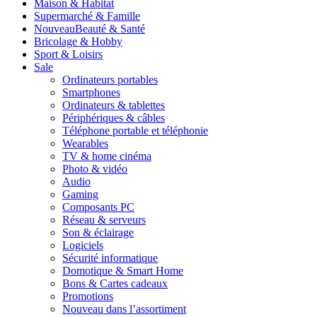
Maison & Habitat
Supermarché & Famille
Nouveau
Beauté & Santé
Bricolage & Hobby
Sport & Loisirs
Sale
Ordinateurs portables
Smartphones
Ordinateurs & tablettes
Périphériques & câbles
Téléphone portable et téléphonie
Wearables
TV & home cinéma
Photo & vidéo
Audio
Gaming
Composants PC
Réseau & serveurs
Son & éclairage
Logiciels
Sécurité informatique
Domotique & Smart Home
Bons & Cartes cadeaux
Promotions
Nouveau dans l’assortiment