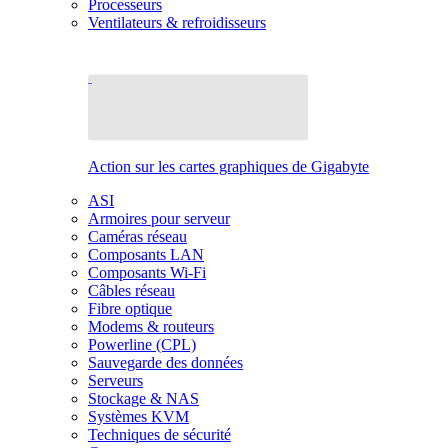
Processeurs
Ventilateurs & refroidisseurs
Action sur les cartes graphiques de Gigabyte
ASI
Armoires pour serveur
Caméras réseau
Composants LAN
Composants Wi-Fi
Câbles réseau
Fibre optique
Modems & routeurs
Powerline (CPL)
Sauvegarde des données
Serveurs
Stockage & NAS
Systèmes KVM
Techniques de sécurité