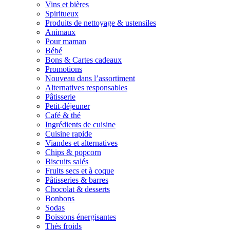
Vins et bières
Spiritueux
Produits de nettoyage & ustensiles
Animaux
Pour maman
Bébé
Bons & Cartes cadeaux
Promotions
Nouveau dans l’assortiment
Alternatives responsables
Pâtisserie
Petit-déjeuner
Café & thé
Ingrédients de cuisine
Cuisine rapide
Viandes et alternatives
Chips & popcorn
Biscuits salés
Fruits secs et à coque
Pâtisseries & barres
Chocolat & desserts
Bonbons
Sodas
Boissons énergisantes
Thés froids