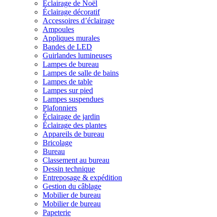
Éclairage de Noël
Éclairage décoratif
Accessoires d’éclairage
Ampoules
Appliques murales
Bandes de LED
Guirlandes lumineuses
Lampes de bureau
Lampes de salle de bains
Lampes de table
Lampes sur pied
Lampes suspendues
Plafonniers
Éclairage de jardin
Éclairage des plantes
Appareils de bureau
Bricolage
Bureau
Classement au bureau
Dessin technique
Entreposage & expédition
Gestion du câblage
Mobilier de bureau
Mobilier de bureau
Papeterie