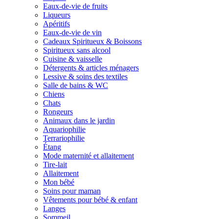
Eaux-de-vie de fruits
Liqueurs
Apéritifs
Eaux-de-vie de vin
Cadeaux Spiritueux & Boissons
Spiritueux sans alcool
Cuisine & vaisselle
Détergents & articles ménagers
Lessive & soins des textiles
Salle de bains & WC
Chiens
Chats
Rongeurs
Animaux dans le jardin
Aquariophilie
Terrariophilie
Étang
Mode maternité et allaitement
Tire-lait
Allaitement
Mon bébé
Soins pour maman
Vêtements pour bébé & enfant
Langes
Sommeil