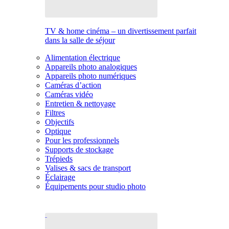
TV & home cinéma – un divertissement parfait
dans la salle de séjour
Alimentation électrique
Appareils photo analogiques
Appareils photo numériques
Caméras d’action
Caméras vidéo
Entretien & nettoyage
Filtres
Objectifs
Optique
Pour les professionnels
Supports de stockage
Trépieds
Valises & sacs de transport
Éclairage
Équipements pour studio photo