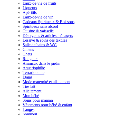
Eaux-de-vie de fruits
Liqueurs
Apéritifs
Eaux-de-vie de vin
Cadeaux Spiritueux & Boissons
Spiritueux sans alcool
Cuisine & vaisselle
Détergents & articles ménagers
Lessive & soins des textiles
Salle de bains & WC
Chiens
Chats
Rongeurs
Animaux dans le jardin
Aquariophilie
Terrariophilie
Étang
Mode maternité et allaitement
Tire-lait
Allaitement
Mon bébé
Soins pour maman
Vêtements pour bébé & enfant
Langes
Sommeil