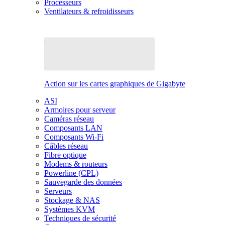
Processeurs
Ventilateurs & refroidisseurs
Action sur les cartes graphiques de Gigabyte
ASI
Armoires pour serveur
Caméras réseau
Composants LAN
Composants Wi-Fi
Câbles réseau
Fibre optique
Modems & routeurs
Powerline (CPL)
Sauvegarde des données
Serveurs
Stockage & NAS
Systèmes KVM
Techniques de sécurité