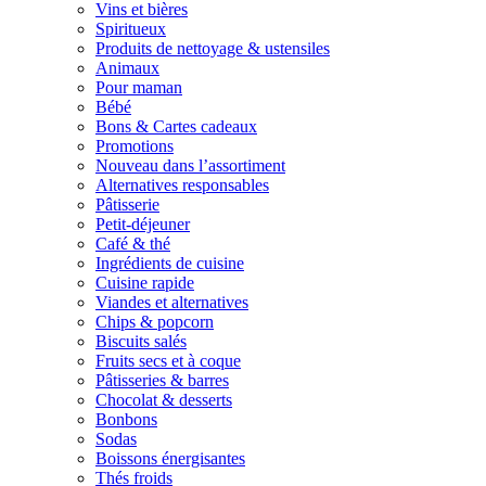
Vins et bières
Spiritueux
Produits de nettoyage & ustensiles
Animaux
Pour maman
Bébé
Bons & Cartes cadeaux
Promotions
Nouveau dans l’assortiment
Alternatives responsables
Pâtisserie
Petit-déjeuner
Café & thé
Ingrédients de cuisine
Cuisine rapide
Viandes et alternatives
Chips & popcorn
Biscuits salés
Fruits secs et à coque
Pâtisseries & barres
Chocolat & desserts
Bonbons
Sodas
Boissons énergisantes
Thés froids