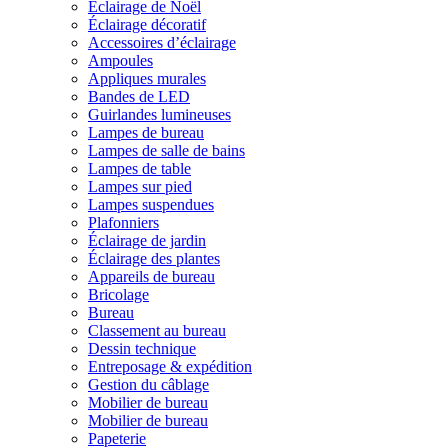
Éclairage de Noël
Éclairage décoratif
Accessoires d’éclairage
Ampoules
Appliques murales
Bandes de LED
Guirlandes lumineuses
Lampes de bureau
Lampes de salle de bains
Lampes de table
Lampes sur pied
Lampes suspendues
Plafonniers
Éclairage de jardin
Éclairage des plantes
Appareils de bureau
Bricolage
Bureau
Classement au bureau
Dessin technique
Entreposage & expédition
Gestion du câblage
Mobilier de bureau
Mobilier de bureau
Papeterie