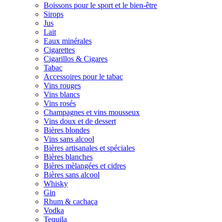
Boissons pour le sport et le bien-être
Sirops
Jus
Lait
Eaux minérales
Cigarettes
Cigarillos & Cigares
Tabac
Accessoires pour le tabac
Vins rouges
Vins blancs
Vins rosés
Champagnes et vins mousseux
Vins doux et de dessert
Bières blondes
Vins sans alcool
Bières artisanales et spéciales
Bières blanches
Bières mèlangées et cidres
Bières sans alcool
Whisky
Gin
Rhum & cachaça
Vodka
Tequila