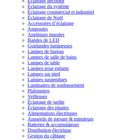
Éclairage décoratif
Éclairage du système
Éclairage commercial et industriel
Éclairage de Noël
Accessoires d’éclairage
Ampoules
Appliques murales
Bandes de LED
Guirlandes lumineuses
Lampes de bureau
Lampes de salle de bains
Lampes de table
Lampes pour enfants
Lampes sur pied
Lampes suspendues
Luminaires de soubassement
Plafonniers
Veilleuses
Éclairage de jardin
Éclairage des plantes
Alimentations électriques
Appareils de mesure & minuteurs
Batteries & accumulateurs
Distribution électrique
Gestion du câblage