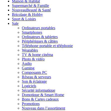
Maison & Habitat
Supermarché & Famille
Nouveau
Beauté & Santé
Bricolage & Hobby
Sport & Loisirs
Sale
Ordinateurs portables
Smartphones
Ordinateurs & tablettes
Périphériques & câbles
Téléphone portable et téléphonie
Wearables
TV & home cinéma
Photo & vidéo
Audio
Gaming
Composants PC
Réseau & serveurs
Son & éclairage
Logiciels
Sécurité informatique
Domotique & Smart Home
Bons & Cartes cadeaux
Promotions
Nouveau dans l’assortiment