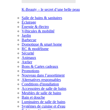
K-Beauty – le secret d’une belle peau
Salle de bains & sanitaires
Éclairage
Énergie & électro
Véhicules & mobilité
Jardin
Barbecue
Domotique & smart home
RC & modélisme
Sécurité
Animaux
Atelier
Bons & Cartes cadeaux
Promotions
Nouveau dans l’assortiment
Alternatives responsables
Conditions d'installation
Accessoires de salle de bains
Meubles de salle de bains
Bain et douche
Luminaires de salle de bains
Systèmes de cuisine et d'eau