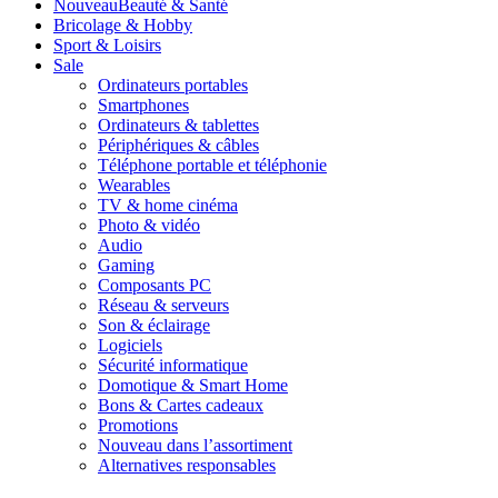
Nouveau
Beauté & Santé
Bricolage & Hobby
Sport & Loisirs
Sale
Ordinateurs portables
Smartphones
Ordinateurs & tablettes
Périphériques & câbles
Téléphone portable et téléphonie
Wearables
TV & home cinéma
Photo & vidéo
Audio
Gaming
Composants PC
Réseau & serveurs
Son & éclairage
Logiciels
Sécurité informatique
Domotique & Smart Home
Bons & Cartes cadeaux
Promotions
Nouveau dans l’assortiment
Alternatives responsables