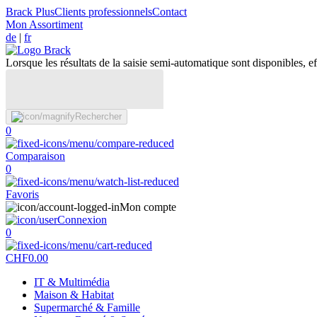
Brack Plus
Clients professionnels
Contact
Mon Assortiment
de
|
fr
Lorsque les résultats de la saisie semi-automatique sont disponibles, eff
Rechercher
0
Comparaison
0
Favoris
Mon compte
Connexion
0
CHF
0.00
IT & Multimédia
Maison & Habitat
Supermarché & Famille