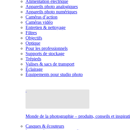
Alimentation électrique
Appareils photo analogiques
Appareils photo numériques
Caméras d’action
Caméras vidéo
Entretien & nettoyage
Filtres
Objectifs
Optique
Pour les professionnels
Supports de stockage
Trépieds
Valises & sacs de transport
Éclairage
Équipements pour studio photo
Monde de la photographie – produits, conseils et inspirat
Casques & écouteurs