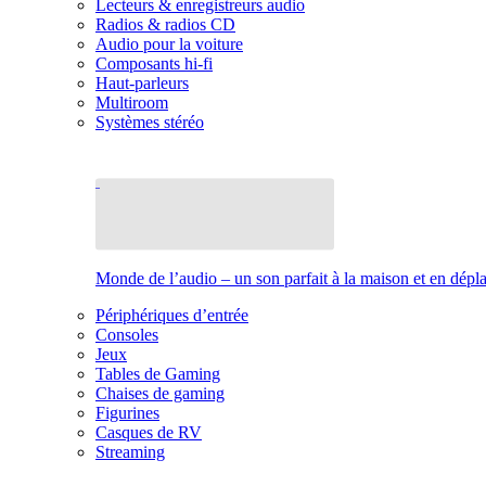
Lecteurs & enregistreurs audio
Radios & radios CD
Audio pour la voiture
Composants hi-fi
Haut-parleurs
Multiroom
Systèmes stéréo
Monde de l’audio – un son parfait à la maison et en dép
Périphériques d’entrée
Consoles
Jeux
Tables de Gaming
Chaises de gaming
Figurines
Casques de RV
Streaming