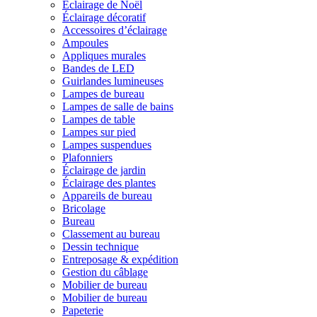
Éclairage de Noël
Éclairage décoratif
Accessoires d’éclairage
Ampoules
Appliques murales
Bandes de LED
Guirlandes lumineuses
Lampes de bureau
Lampes de salle de bains
Lampes de table
Lampes sur pied
Lampes suspendues
Plafonniers
Éclairage de jardin
Éclairage des plantes
Appareils de bureau
Bricolage
Bureau
Classement au bureau
Dessin technique
Entreposage & expédition
Gestion du câblage
Mobilier de bureau
Mobilier de bureau
Papeterie