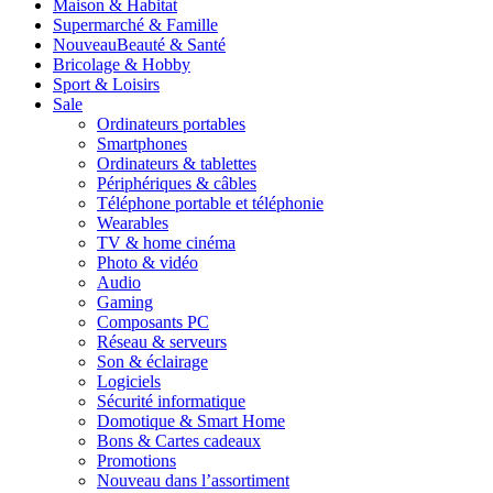
Maison & Habitat
Supermarché & Famille
Nouveau
Beauté & Santé
Bricolage & Hobby
Sport & Loisirs
Sale
Ordinateurs portables
Smartphones
Ordinateurs & tablettes
Périphériques & câbles
Téléphone portable et téléphonie
Wearables
TV & home cinéma
Photo & vidéo
Audio
Gaming
Composants PC
Réseau & serveurs
Son & éclairage
Logiciels
Sécurité informatique
Domotique & Smart Home
Bons & Cartes cadeaux
Promotions
Nouveau dans l’assortiment