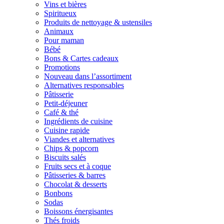
Vins et bières
Spiritueux
Produits de nettoyage & ustensiles
Animaux
Pour maman
Bébé
Bons & Cartes cadeaux
Promotions
Nouveau dans l’assortiment
Alternatives responsables
Pâtisserie
Petit-déjeuner
Café & thé
Ingrédients de cuisine
Cuisine rapide
Viandes et alternatives
Chips & popcorn
Biscuits salés
Fruits secs et à coque
Pâtisseries & barres
Chocolat & desserts
Bonbons
Sodas
Boissons énergisantes
Thés froids