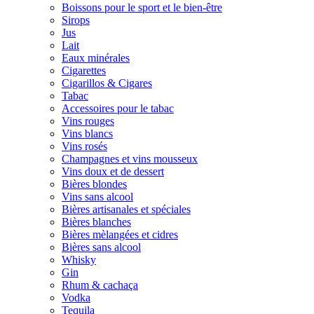
Boissons pour le sport et le bien-être
Sirops
Jus
Lait
Eaux minérales
Cigarettes
Cigarillos & Cigares
Tabac
Accessoires pour le tabac
Vins rouges
Vins blancs
Vins rosés
Champagnes et vins mousseux
Vins doux et de dessert
Bières blondes
Vins sans alcool
Bières artisanales et spéciales
Bières blanches
Bières mèlangées et cidres
Bières sans alcool
Whisky
Gin
Rhum & cachaça
Vodka
Tequila