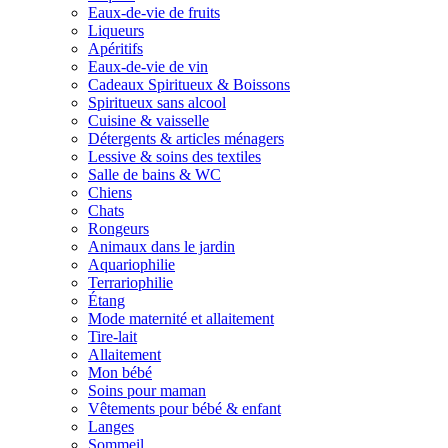
Eaux-de-vie de fruits
Liqueurs
Apéritifs
Eaux-de-vie de vin
Cadeaux Spiritueux & Boissons
Spiritueux sans alcool
Cuisine & vaisselle
Détergents & articles ménagers
Lessive & soins des textiles
Salle de bains & WC
Chiens
Chats
Rongeurs
Animaux dans le jardin
Aquariophilie
Terrariophilie
Étang
Mode maternité et allaitement
Tire-lait
Allaitement
Mon bébé
Soins pour maman
Vêtements pour bébé & enfant
Langes
Sommeil