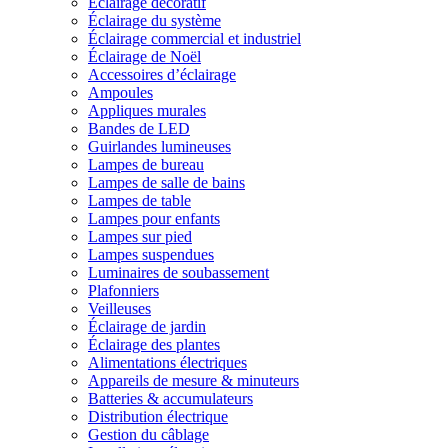
Éclairage décoratif
Éclairage du système
Éclairage commercial et industriel
Éclairage de Noël
Accessoires d’éclairage
Ampoules
Appliques murales
Bandes de LED
Guirlandes lumineuses
Lampes de bureau
Lampes de salle de bains
Lampes de table
Lampes pour enfants
Lampes sur pied
Lampes suspendues
Luminaires de soubassement
Plafonniers
Veilleuses
Éclairage de jardin
Éclairage des plantes
Alimentations électriques
Appareils de mesure & minuteurs
Batteries & accumulateurs
Distribution électrique
Gestion du câblage