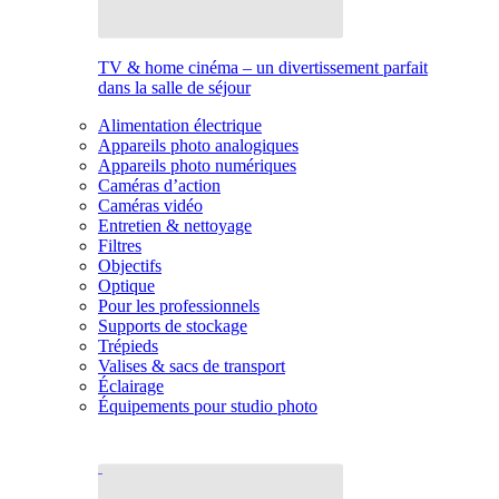
TV & home cinéma – un divertissement parfait
dans la salle de séjour
Alimentation électrique
Appareils photo analogiques
Appareils photo numériques
Caméras d’action
Caméras vidéo
Entretien & nettoyage
Filtres
Objectifs
Optique
Pour les professionnels
Supports de stockage
Trépieds
Valises & sacs de transport
Éclairage
Équipements pour studio photo