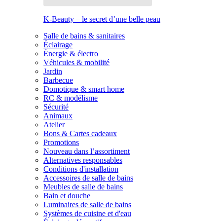
K-Beauty – le secret d’une belle peau
Salle de bains & sanitaires
Éclairage
Énergie & électro
Véhicules & mobilité
Jardin
Barbecue
Domotique & smart home
RC & modélisme
Sécurité
Animaux
Atelier
Bons & Cartes cadeaux
Promotions
Nouveau dans l’assortiment
Alternatives responsables
Conditions d'installation
Accessoires de salle de bains
Meubles de salle de bains
Bain et douche
Luminaires de salle de bains
Systèmes de cuisine et d'eau