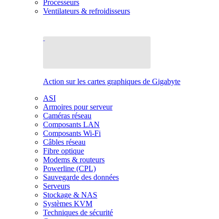
Processeurs
Ventilateurs & refroidisseurs
Action sur les cartes graphiques de Gigabyte
ASI
Armoires pour serveur
Caméras réseau
Composants LAN
Composants Wi-Fi
Câbles réseau
Fibre optique
Modems & routeurs
Powerline (CPL)
Sauvegarde des données
Serveurs
Stockage & NAS
Systèmes KVM
Techniques de sécurité