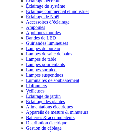
Éclairage décoratif
Éclairage du système
Éclairage commercial et industriel
Éclairage de Noël
Accessoires d’éclairage
Ampoules
Appliques murales
Bandes de LED
Guirlandes lumineuses
Lampes de bureau
Lampes de salle de bains
Lampes de table
Lampes pour enfants
Lampes sur pied
Lampes suspendues
Luminaires de soubassement
Plafonniers
Veilleuses
Éclairage de jardin
Éclairage des plantes
Alimentations électriques
Appareils de mesure & minuteurs
Batteries & accumulateurs
Distribution électrique
Gestion du câblage