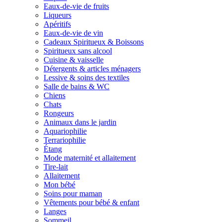
Eaux-de-vie de fruits
Liqueurs
Apéritifs
Eaux-de-vie de vin
Cadeaux Spiritueux & Boissons
Spiritueux sans alcool
Cuisine & vaisselle
Détergents & articles ménagers
Lessive & soins des textiles
Salle de bains & WC
Chiens
Chats
Rongeurs
Animaux dans le jardin
Aquariophilie
Terrariophilie
Étang
Mode maternité et allaitement
Tire-lait
Allaitement
Mon bébé
Soins pour maman
Vêtements pour bébé & enfant
Langes
Sommeil