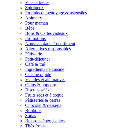
Vins et bières
Spiritueux
Produits de nettoyage & ustensiles
Animaux
Pour maman
Bébé
Bons & Cartes cadeaux
Promotions
Nouveau dans l’assortiment
Alternatives responsables
Pâtisserie
Petit-déjeuner
Café & thé
Ingrédients de cuisine
Cuisine rapide
Viandes et alternatives
Chips & popcorn
Biscuits salés
Fruits secs et à coque
Pâtisseries & barres
Chocolat & desserts
Bonbons
Sodas
Boissons énergisantes
Thés froids