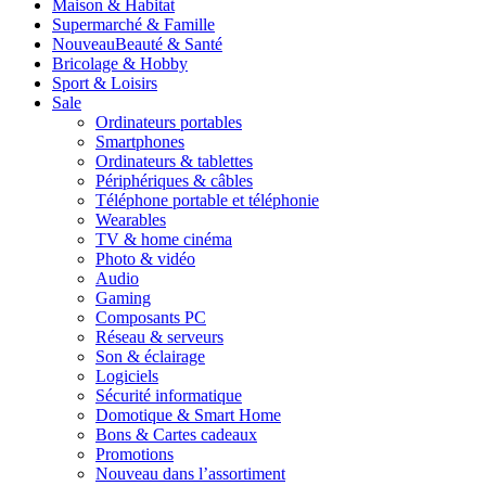
Maison & Habitat
Supermarché & Famille
Nouveau
Beauté & Santé
Bricolage & Hobby
Sport & Loisirs
Sale
Ordinateurs portables
Smartphones
Ordinateurs & tablettes
Périphériques & câbles
Téléphone portable et téléphonie
Wearables
TV & home cinéma
Photo & vidéo
Audio
Gaming
Composants PC
Réseau & serveurs
Son & éclairage
Logiciels
Sécurité informatique
Domotique & Smart Home
Bons & Cartes cadeaux
Promotions
Nouveau dans l’assortiment