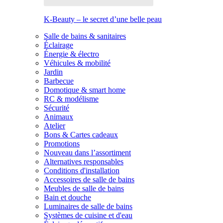
K-Beauty – le secret d’une belle peau
Salle de bains & sanitaires
Éclairage
Énergie & électro
Véhicules & mobilité
Jardin
Barbecue
Domotique & smart home
RC & modélisme
Sécurité
Animaux
Atelier
Bons & Cartes cadeaux
Promotions
Nouveau dans l’assortiment
Alternatives responsables
Conditions d'installation
Accessoires de salle de bains
Meubles de salle de bains
Bain et douche
Luminaires de salle de bains
Systèmes de cuisine et d'eau