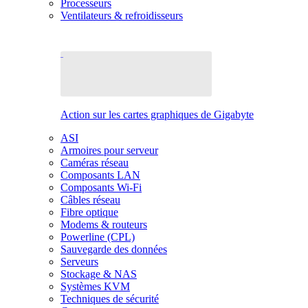
Processeurs
Ventilateurs & refroidisseurs
Action sur les cartes graphiques de Gigabyte
ASI
Armoires pour serveur
Caméras réseau
Composants LAN
Composants Wi-Fi
Câbles réseau
Fibre optique
Modems & routeurs
Powerline (CPL)
Sauvegarde des données
Serveurs
Stockage & NAS
Systèmes KVM
Techniques de sécurité