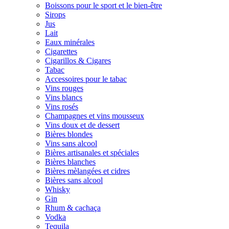
Boissons pour le sport et le bien-être
Sirops
Jus
Lait
Eaux minérales
Cigarettes
Cigarillos & Cigares
Tabac
Accessoires pour le tabac
Vins rouges
Vins blancs
Vins rosés
Champagnes et vins mousseux
Vins doux et de dessert
Bières blondes
Vins sans alcool
Bières artisanales et spéciales
Bières blanches
Bières mèlangées et cidres
Bières sans alcool
Whisky
Gin
Rhum & cachaça
Vodka
Tequila