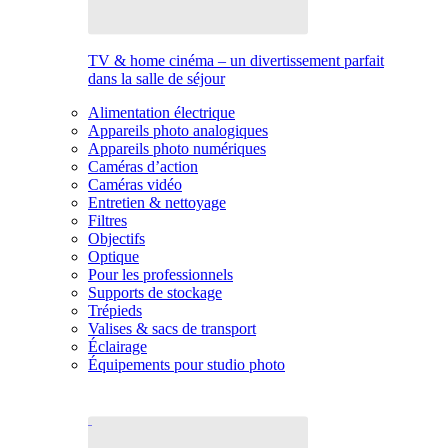
TV & home cinéma – un divertissement parfait
dans la salle de séjour
Alimentation électrique
Appareils photo analogiques
Appareils photo numériques
Caméras d’action
Caméras vidéo
Entretien & nettoyage
Filtres
Objectifs
Optique
Pour les professionnels
Supports de stockage
Trépieds
Valises & sacs de transport
Éclairage
Équipements pour studio photo