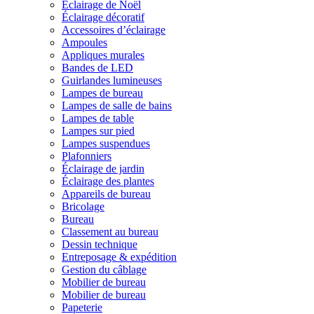
Éclairage de Noël
Éclairage décoratif
Accessoires d’éclairage
Ampoules
Appliques murales
Bandes de LED
Guirlandes lumineuses
Lampes de bureau
Lampes de salle de bains
Lampes de table
Lampes sur pied
Lampes suspendues
Plafonniers
Éclairage de jardin
Éclairage des plantes
Appareils de bureau
Bricolage
Bureau
Classement au bureau
Dessin technique
Entreposage & expédition
Gestion du câblage
Mobilier de bureau
Mobilier de bureau
Papeterie