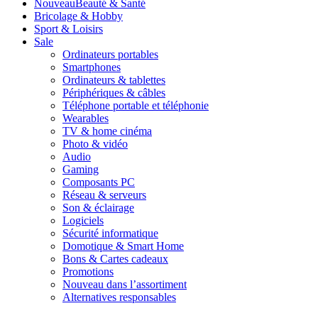
Nouveau
Beauté & Santé
Bricolage & Hobby
Sport & Loisirs
Sale
Ordinateurs portables
Smartphones
Ordinateurs & tablettes
Périphériques & câbles
Téléphone portable et téléphonie
Wearables
TV & home cinéma
Photo & vidéo
Audio
Gaming
Composants PC
Réseau & serveurs
Son & éclairage
Logiciels
Sécurité informatique
Domotique & Smart Home
Bons & Cartes cadeaux
Promotions
Nouveau dans l’assortiment
Alternatives responsables