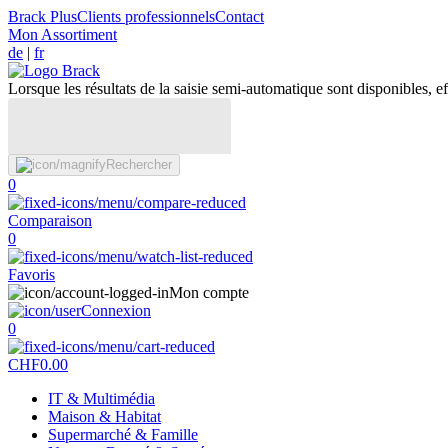
Brack Plus
Clients professionnels
Contact
Mon Assortiment
de
|
fr
Lorsque les résultats de la saisie semi-automatique sont disponibles, eff
Rechercher
0
Comparaison
0
Favoris
Mon compte
Connexion
0
CHF
0.00
IT & Multimédia
Maison & Habitat
Supermarché & Famille