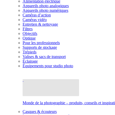
Alimentation électrique
Appareils photo analogiques
Appareils photo numériques
Caméras d’action
Caméras vidéo
Entretien & nettoyage
Filtres
Objectifs
Optique
Pour les professionnels
Supports de stockage
Trépieds
Valises & sacs de transport
Éclairage
Équipements pour studio photo
Monde de la photographie – produits, conseils et inspirat
Casques & écouteurs