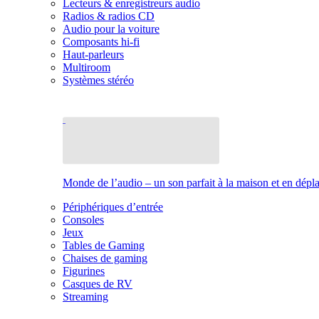
Lecteurs & enregistreurs audio
Radios & radios CD
Audio pour la voiture
Composants hi-fi
Haut-parleurs
Multiroom
Systèmes stéréo
Monde de l’audio – un son parfait à la maison et en dép
Périphériques d’entrée
Consoles
Jeux
Tables de Gaming
Chaises de gaming
Figurines
Casques de RV
Streaming