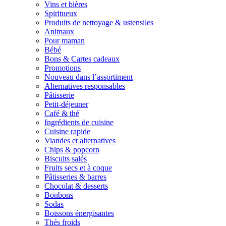
Vins et bières
Spiritueux
Produits de nettoyage & ustensiles
Animaux
Pour maman
Bébé
Bons & Cartes cadeaux
Promotions
Nouveau dans l’assortiment
Alternatives responsables
Pâtisserie
Petit-déjeuner
Café & thé
Ingrédients de cuisine
Cuisine rapide
Viandes et alternatives
Chips & popcorn
Biscuits salés
Fruits secs et à coque
Pâtisseries & barres
Chocolat & desserts
Bonbons
Sodas
Boissons énergisantes
Thés froids