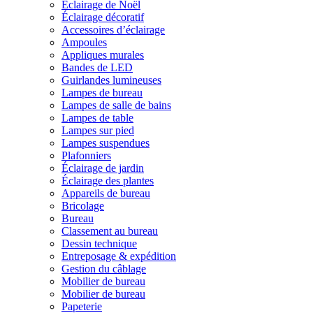
Éclairage de Noël
Éclairage décoratif
Accessoires d’éclairage
Ampoules
Appliques murales
Bandes de LED
Guirlandes lumineuses
Lampes de bureau
Lampes de salle de bains
Lampes de table
Lampes sur pied
Lampes suspendues
Plafonniers
Éclairage de jardin
Éclairage des plantes
Appareils de bureau
Bricolage
Bureau
Classement au bureau
Dessin technique
Entreposage & expédition
Gestion du câblage
Mobilier de bureau
Mobilier de bureau
Papeterie