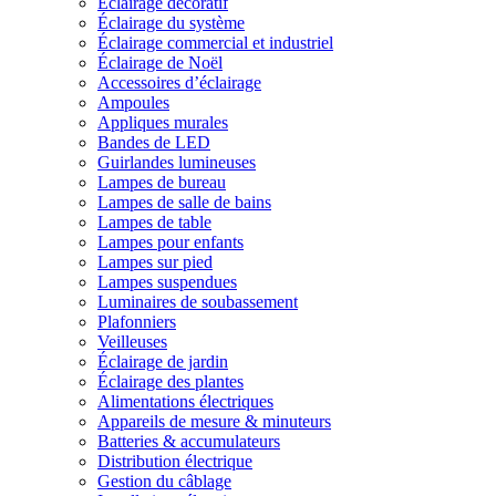
Éclairage décoratif
Éclairage du système
Éclairage commercial et industriel
Éclairage de Noël
Accessoires d’éclairage
Ampoules
Appliques murales
Bandes de LED
Guirlandes lumineuses
Lampes de bureau
Lampes de salle de bains
Lampes de table
Lampes pour enfants
Lampes sur pied
Lampes suspendues
Luminaires de soubassement
Plafonniers
Veilleuses
Éclairage de jardin
Éclairage des plantes
Alimentations électriques
Appareils de mesure & minuteurs
Batteries & accumulateurs
Distribution électrique
Gestion du câblage