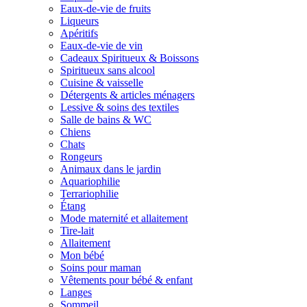
Eaux-de-vie de fruits
Liqueurs
Apéritifs
Eaux-de-vie de vin
Cadeaux Spiritueux & Boissons
Spiritueux sans alcool
Cuisine & vaisselle
Détergents & articles ménagers
Lessive & soins des textiles
Salle de bains & WC
Chiens
Chats
Rongeurs
Animaux dans le jardin
Aquariophilie
Terrariophilie
Étang
Mode maternité et allaitement
Tire-lait
Allaitement
Mon bébé
Soins pour maman
Vêtements pour bébé & enfant
Langes
Sommeil