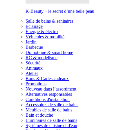
K-Beauty – le secret d’une belle peau
Salle de bains & sanitaires
Éclairage
Énergie & électro
Véhicules & mobilité
Jardin
Barbecue
Domotique & smart home
RC & modélisme
Sécurité
Animaux
Atelier
Bons & Cartes cadeaux
Promotions
Nouveau dans l’assortiment
Alternatives responsables
Conditions d'installation
Accessoires de salle de bains
Meubles de salle de bains
Bain et douche
Luminaires de salle de bains
Systèmes de cuisine et d'eau