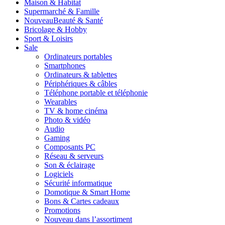
Maison & Habitat
Supermarché & Famille
Nouveau
Beauté & Santé
Bricolage & Hobby
Sport & Loisirs
Sale
Ordinateurs portables
Smartphones
Ordinateurs & tablettes
Périphériques & câbles
Téléphone portable et téléphonie
Wearables
TV & home cinéma
Photo & vidéo
Audio
Gaming
Composants PC
Réseau & serveurs
Son & éclairage
Logiciels
Sécurité informatique
Domotique & Smart Home
Bons & Cartes cadeaux
Promotions
Nouveau dans l’assortiment