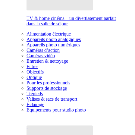
TV & home cinéma – un divertissement parfait
dans la salle de séjour
Alimentation électrique
Appareils photo analogiques
Appareils photo numériques
Caméras d’action
Caméras vidéo
Entretien & nettoyage
Filtres
Objectifs
Optique
Pour les professionnels
Supports de stockage
Trépieds
Valises & sacs de transport
Éclairage
Équipements pour studio photo