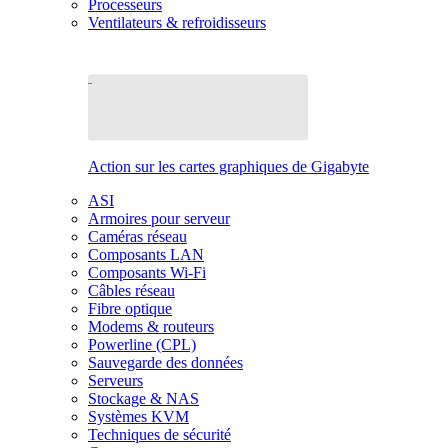
Processeurs
Ventilateurs & refroidisseurs
Action sur les cartes graphiques de Gigabyte
ASI
Armoires pour serveur
Caméras réseau
Composants LAN
Composants Wi-Fi
Câbles réseau
Fibre optique
Modems & routeurs
Powerline (CPL)
Sauvegarde des données
Serveurs
Stockage & NAS
Systèmes KVM
Techniques de sécurité