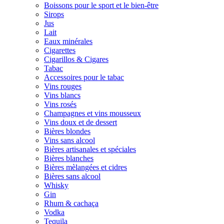
Boissons pour le sport et le bien-être
Sirops
Jus
Lait
Eaux minérales
Cigarettes
Cigarillos & Cigares
Tabac
Accessoires pour le tabac
Vins rouges
Vins blancs
Vins rosés
Champagnes et vins mousseux
Vins doux et de dessert
Bières blondes
Vins sans alcool
Bières artisanales et spéciales
Bières blanches
Bières mèlangées et cidres
Bières sans alcool
Whisky
Gin
Rhum & cachaça
Vodka
Tequila