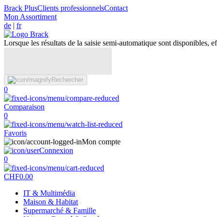
Brack Plus
Clients professionnels
Contact
Mon Assortiment
de
|
fr
Lorsque les résultats de la saisie semi-automatique sont disponibles, eff
Rechercher
0
Comparaison
0
Favoris
Mon compte
Connexion
0
CHF
0.00
IT & Multimédia
Maison & Habitat
Supermarché & Famille