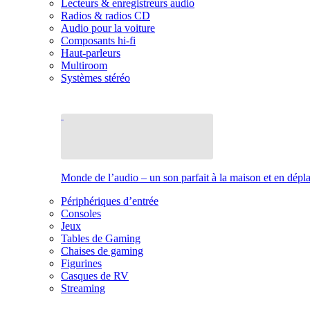
Lecteurs & enregistreurs audio
Radios & radios CD
Audio pour la voiture
Composants hi-fi
Haut-parleurs
Multiroom
Systèmes stéréo
Monde de l’audio – un son parfait à la maison et en dép
Périphériques d’entrée
Consoles
Jeux
Tables de Gaming
Chaises de gaming
Figurines
Casques de RV
Streaming