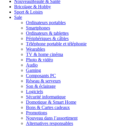
Nouveau
Beauté & Santé
Bricolage & Hobby
Sport & Loisirs
Sale
Ordinateurs portables
Smartphones
Ordinateurs & tablettes
Périphériques & câbles
Téléphone portable et téléphonie
Wearables
TV & home cinéma
Photo & vidéo
Audio
Gaming
Composants PC
Réseau & serveurs
Son & éclairage
Logiciels
Sécurité informatique
Domotique & Smart Home
Bons & Cartes cadeaux
Promotions
Nouveau dans l’assortiment
Alternatives responsables