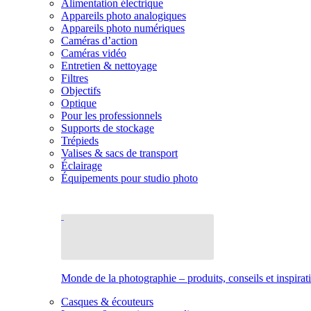
Alimentation électrique
Appareils photo analogiques
Appareils photo numériques
Caméras d’action
Caméras vidéo
Entretien & nettoyage
Filtres
Objectifs
Optique
Pour les professionnels
Supports de stockage
Trépieds
Valises & sacs de transport
Éclairage
Équipements pour studio photo
Monde de la photographie – produits, conseils et inspirat
Casques & écouteurs