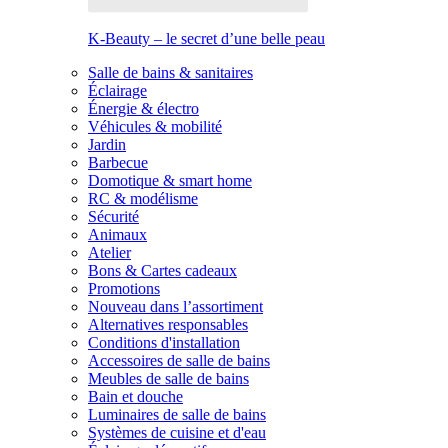
K-Beauty – le secret d’une belle peau
Salle de bains & sanitaires
Éclairage
Énergie & électro
Véhicules & mobilité
Jardin
Barbecue
Domotique & smart home
RC & modélisme
Sécurité
Animaux
Atelier
Bons & Cartes cadeaux
Promotions
Nouveau dans l’assortiment
Alternatives responsables
Conditions d'installation
Accessoires de salle de bains
Meubles de salle de bains
Bain et douche
Luminaires de salle de bains
Systèmes de cuisine et d'eau