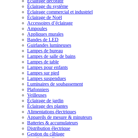
Éclairage décoratif
Éclairage du système
Éclairage commercial et industriel
Éclairage de Noël
Accessoires d’éclairage
Ampoules
Appliques murales
Bandes de LED
Guirlandes lumineuses
Lampes de bureau
Lampes de salle de bains
Lampes de table
Lampes pour enfants
Lampes sur pied
Lampes suspendues
Luminaires de soubassement
Plafonniers
Veilleuses
Éclairage de jardin
Éclairage des plantes
Alimentations électriques
Appareils de mesure & minuteurs
Batteries & accumulateurs
Distribution électrique
Gestion du câblage