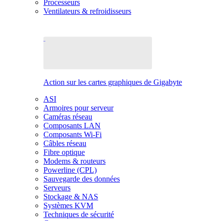
Processeurs
Ventilateurs & refroidisseurs
Action sur les cartes graphiques de Gigabyte
ASI
Armoires pour serveur
Caméras réseau
Composants LAN
Composants Wi-Fi
Câbles réseau
Fibre optique
Modems & routeurs
Powerline (CPL)
Sauvegarde des données
Serveurs
Stockage & NAS
Systèmes KVM
Techniques de sécurité