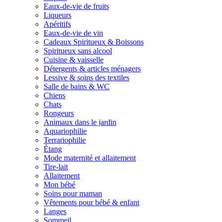
Eaux-de-vie de fruits
Liqueurs
Apéritifs
Eaux-de-vie de vin
Cadeaux Spiritueux & Boissons
Spiritueux sans alcool
Cuisine & vaisselle
Détergents & articles ménagers
Lessive & soins des textiles
Salle de bains & WC
Chiens
Chats
Rongeurs
Animaux dans le jardin
Aquariophilie
Terrariophilie
Étang
Mode maternité et allaitement
Tire-lait
Allaitement
Mon bébé
Soins pour maman
Vêtements pour bébé & enfant
Langes
Sommeil