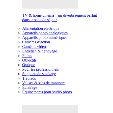
TV & home cinéma – un divertissement parfait
dans la salle de séjour
Alimentation électrique
Appareils photo analogiques
Appareils photo numériques
Caméras d’action
Caméras vidéo
Entretien & nettoyage
Filtres
Objectifs
Optique
Pour les professionnels
Supports de stockage
Trépieds
Valises & sacs de transport
Éclairage
Équipements pour studio photo