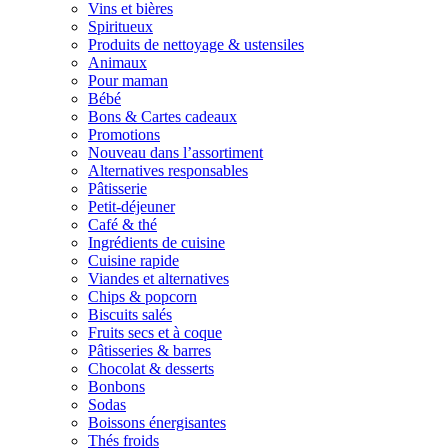
Vins et bières
Spiritueux
Produits de nettoyage & ustensiles
Animaux
Pour maman
Bébé
Bons & Cartes cadeaux
Promotions
Nouveau dans l’assortiment
Alternatives responsables
Pâtisserie
Petit-déjeuner
Café & thé
Ingrédients de cuisine
Cuisine rapide
Viandes et alternatives
Chips & popcorn
Biscuits salés
Fruits secs et à coque
Pâtisseries & barres
Chocolat & desserts
Bonbons
Sodas
Boissons énergisantes
Thés froids