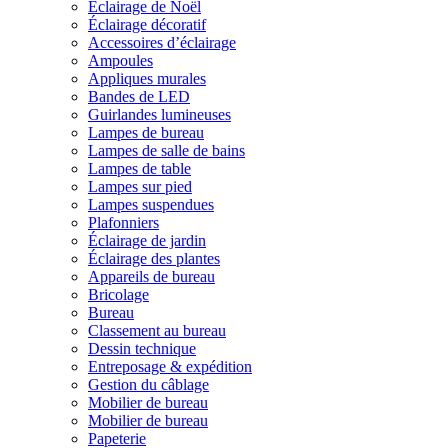
Éclairage de Noël
Éclairage décoratif
Accessoires d’éclairage
Ampoules
Appliques murales
Bandes de LED
Guirlandes lumineuses
Lampes de bureau
Lampes de salle de bains
Lampes de table
Lampes sur pied
Lampes suspendues
Plafonniers
Éclairage de jardin
Éclairage des plantes
Appareils de bureau
Bricolage
Bureau
Classement au bureau
Dessin technique
Entreposage & expédition
Gestion du câblage
Mobilier de bureau
Mobilier de bureau
Papeterie