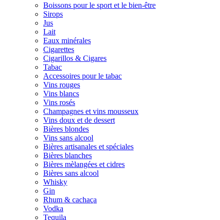
Boissons pour le sport et le bien-être
Sirops
Jus
Lait
Eaux minérales
Cigarettes
Cigarillos & Cigares
Tabac
Accessoires pour le tabac
Vins rouges
Vins blancs
Vins rosés
Champagnes et vins mousseux
Vins doux et de dessert
Bières blondes
Vins sans alcool
Bières artisanales et spéciales
Bières blanches
Bières mèlangées et cidres
Bières sans alcool
Whisky
Gin
Rhum & cachaça
Vodka
Tequila