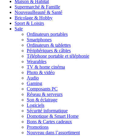
Maison & Habitat
Supermarché & Famille
Nouveau
Beauté & Santé
Bricolage & Hobby
Sport & Loisirs
Sale
Ordinateurs portables
Smartphones
Ordinateurs & tablettes
Périphériques & câbles
Téléphone portable et téléphonie
Wearables
TV & home cinéma
Photo & vidéo
Audio
Gaming
Composants PC
Réseau & serveurs
Son & éclairage
Logiciels
Sécurité informatique
Domotique & Smart Home
Bons & Cartes cadeaux
Promotions
Nouveau dans l’assortiment