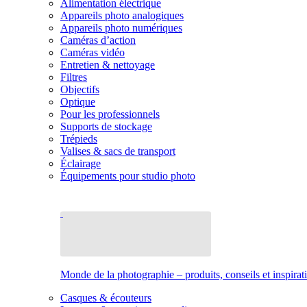
Alimentation électrique
Appareils photo analogiques
Appareils photo numériques
Caméras d’action
Caméras vidéo
Entretien & nettoyage
Filtres
Objectifs
Optique
Pour les professionnels
Supports de stockage
Trépieds
Valises & sacs de transport
Éclairage
Équipements pour studio photo
Monde de la photographie – produits, conseils et inspirat
Casques & écouteurs