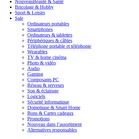
Nouveau
Beauté & Santé
Bricolage & Hobby
Sport & Loisirs
Sale
Ordinateurs portables
Smartphones
Ordinateurs & tablettes
Périphériques & câbles
Téléphone portable et téléphonie
Wearables
TV & home cinéma
Photo & vidéo
Audio
Gaming
Composants PC
Réseau & serveurs
Son & éclairage
Logiciels
Sécurité informatique
Domotique & Smart Home
Bons & Cartes cadeaux
Promotions
Nouveau dans l’assortiment
Alternatives responsables