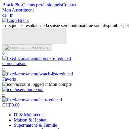
Brack Plus
Clients professionnels
Contact
Mon Assortiment
de
|
fr
Lorsque les résultats de la saisie semi-automatique sont disponibles, eff
Rechercher
0
Comparaison
0
Favoris
Mon compte
Connexion
0
CHF
0.00
IT & Multimédia
Maison & Habitat
Supermarché & Famille