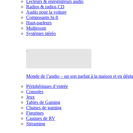
Lecteurs & enregistreurs audio
Radios & radios CD
Audio pour la voiture
Composants hi-fi
Haut-parleurs
Multiroom
Systèmes stéréo
Monde de l’audio – un son parfait à la maison et en dép
Périphériques d’entrée
Consoles
Jeux
Tables de Gaming
Chaises de gaming
Figurines
Casques de RV
Streaming