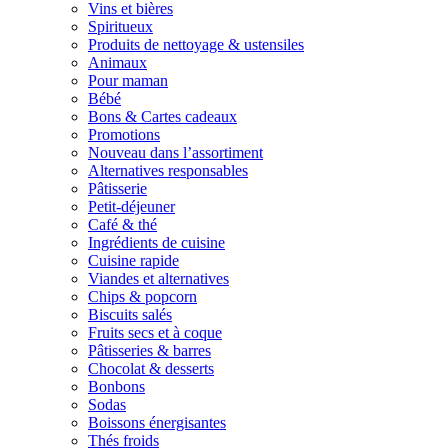
Vins et bières
Spiritueux
Produits de nettoyage & ustensiles
Animaux
Pour maman
Bébé
Bons & Cartes cadeaux
Promotions
Nouveau dans l’assortiment
Alternatives responsables
Pâtisserie
Petit-déjeuner
Café & thé
Ingrédients de cuisine
Cuisine rapide
Viandes et alternatives
Chips & popcorn
Biscuits salés
Fruits secs et à coque
Pâtisseries & barres
Chocolat & desserts
Bonbons
Sodas
Boissons énergisantes
Thés froids