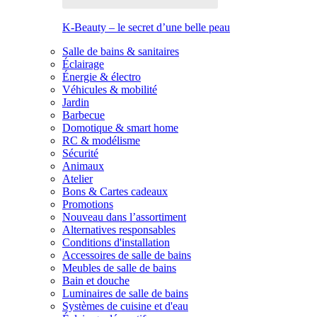
K-Beauty – le secret d’une belle peau
Salle de bains & sanitaires
Éclairage
Énergie & électro
Véhicules & mobilité
Jardin
Barbecue
Domotique & smart home
RC & modélisme
Sécurité
Animaux
Atelier
Bons & Cartes cadeaux
Promotions
Nouveau dans l’assortiment
Alternatives responsables
Conditions d'installation
Accessoires de salle de bains
Meubles de salle de bains
Bain et douche
Luminaires de salle de bains
Systèmes de cuisine et d'eau