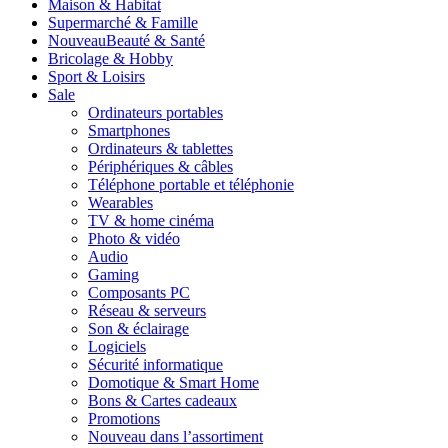
Maison & Habitat
Supermarché & Famille
Nouveau
Beauté & Santé
Bricolage & Hobby
Sport & Loisirs
Sale
Ordinateurs portables
Smartphones
Ordinateurs & tablettes
Périphériques & câbles
Téléphone portable et téléphonie
Wearables
TV & home cinéma
Photo & vidéo
Audio
Gaming
Composants PC
Réseau & serveurs
Son & éclairage
Logiciels
Sécurité informatique
Domotique & Smart Home
Bons & Cartes cadeaux
Promotions
Nouveau dans l’assortiment