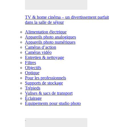
TV & home cinéma – un divertissement parfait
dans la salle de séjour
Alimentation électrique
Appareils photo analogiques
Appareils photo numériques
Caméras d’action
Caméras vidéo
Entretien & nettoyage
Filtres
Objectifs
Optique
Pour les professionnels
Supports de stockage
Trépieds
Valises & sacs de transport
Éclairage
Équipements pour studio photo