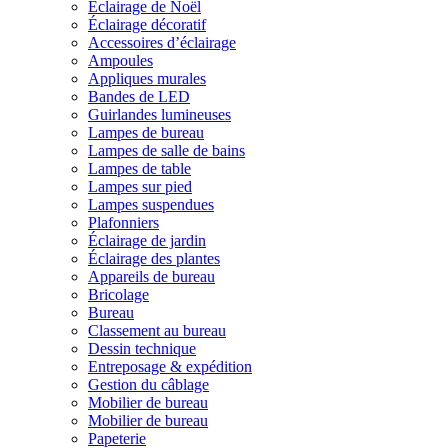
Éclairage de Noël
Éclairage décoratif
Accessoires d’éclairage
Ampoules
Appliques murales
Bandes de LED
Guirlandes lumineuses
Lampes de bureau
Lampes de salle de bains
Lampes de table
Lampes sur pied
Lampes suspendues
Plafonniers
Éclairage de jardin
Éclairage des plantes
Appareils de bureau
Bricolage
Bureau
Classement au bureau
Dessin technique
Entreposage & expédition
Gestion du câblage
Mobilier de bureau
Mobilier de bureau
Papeterie