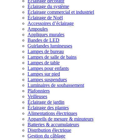
Éclairage décoratif
Éclairage du système
Éclairage commercial et industriel
Éclairage de Noël
Accessoires d’éclairage
Ampoules
Appliques murales
Bandes de LED
Guirlandes lumineuses
Lampes de bureau
Lampes de salle de bains
Lampes de table
Lampes pour enfants
Lampes sur pied
Lampes suspendues
Luminaires de soubassement
Plafonniers
Veilleuses
Éclairage de jardin
Éclairage des plantes
Alimentations électriques
Appareils de mesure & minuteurs
Batteries & accumulateurs
Distribution électrique
Gestion du câblage