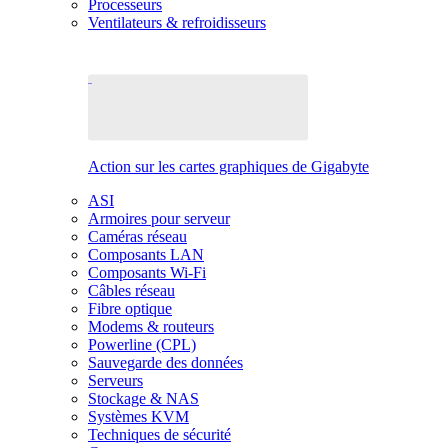
Processeurs
Ventilateurs & refroidisseurs
Action sur les cartes graphiques de Gigabyte
ASI
Armoires pour serveur
Caméras réseau
Composants LAN
Composants Wi-Fi
Câbles réseau
Fibre optique
Modems & routeurs
Powerline (CPL)
Sauvegarde des données
Serveurs
Stockage & NAS
Systèmes KVM
Techniques de sécurité