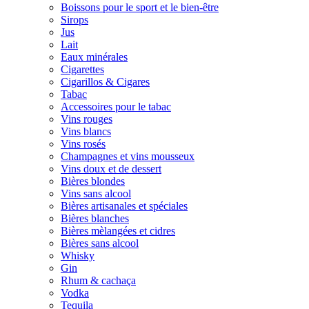
Boissons pour le sport et le bien-être
Sirops
Jus
Lait
Eaux minérales
Cigarettes
Cigarillos & Cigares
Tabac
Accessoires pour le tabac
Vins rouges
Vins blancs
Vins rosés
Champagnes et vins mousseux
Vins doux et de dessert
Bières blondes
Vins sans alcool
Bières artisanales et spéciales
Bières blanches
Bières mèlangées et cidres
Bières sans alcool
Whisky
Gin
Rhum & cachaça
Vodka
Tequila