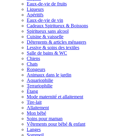
Eaux-de-vie de fruits
Liqueurs
Apéritifs
Eaux-de-vie de vin
Cadeaux Spiritueux & Boissons
Spiritueux sans alcool
Cuisine & vaisselle
Détergents & articles ménagers
Lessive & soins des textiles
Salle de bains & WC
Chiens
Chats
Rongeurs
Animaux dans le jardin
Aquariophilie
Terrariophilie
Étang
Mode maternité et allaitement
Tire-lait
Allaitement
Mon bébé
Soins pour maman
Vêtements pour bébé & enfant
Langes
Sommeil