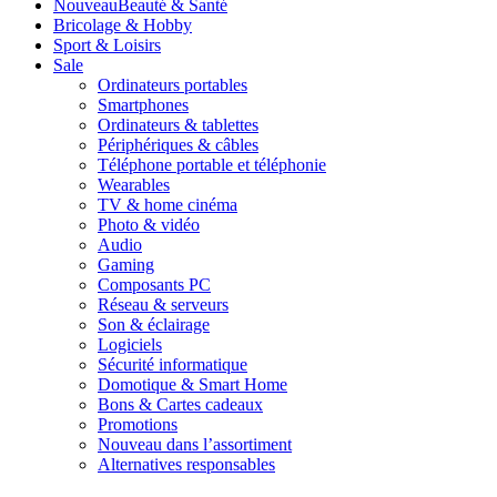
Nouveau
Beauté & Santé
Bricolage & Hobby
Sport & Loisirs
Sale
Ordinateurs portables
Smartphones
Ordinateurs & tablettes
Périphériques & câbles
Téléphone portable et téléphonie
Wearables
TV & home cinéma
Photo & vidéo
Audio
Gaming
Composants PC
Réseau & serveurs
Son & éclairage
Logiciels
Sécurité informatique
Domotique & Smart Home
Bons & Cartes cadeaux
Promotions
Nouveau dans l’assortiment
Alternatives responsables