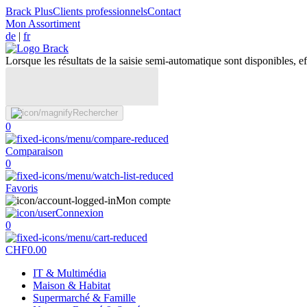
Brack Plus
Clients professionnels
Contact
Mon Assortiment
de
|
fr
Lorsque les résultats de la saisie semi-automatique sont disponibles, eff
Rechercher
0
Comparaison
0
Favoris
Mon compte
Connexion
0
CHF
0.00
IT & Multimédia
Maison & Habitat
Supermarché & Famille