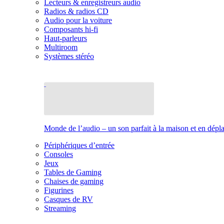
Lecteurs & enregistreurs audio
Radios & radios CD
Audio pour la voiture
Composants hi-fi
Haut-parleurs
Multiroom
Systèmes stéréo
Monde de l’audio – un son parfait à la maison et en dép
Périphériques d’entrée
Consoles
Jeux
Tables de Gaming
Chaises de gaming
Figurines
Casques de RV
Streaming