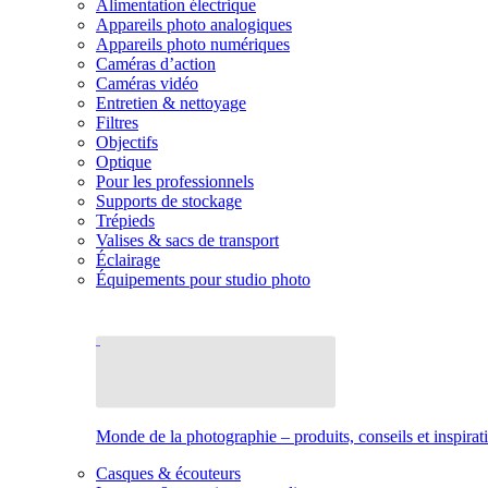
Alimentation électrique
Appareils photo analogiques
Appareils photo numériques
Caméras d’action
Caméras vidéo
Entretien & nettoyage
Filtres
Objectifs
Optique
Pour les professionnels
Supports de stockage
Trépieds
Valises & sacs de transport
Éclairage
Équipements pour studio photo
Monde de la photographie – produits, conseils et inspirat
Casques & écouteurs