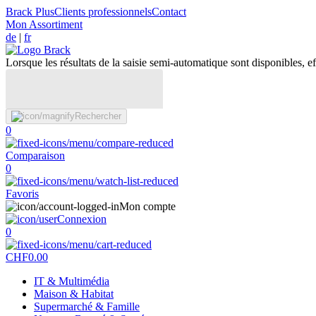
Brack Plus
Clients professionnels
Contact
Mon Assortiment
de
|
fr
Lorsque les résultats de la saisie semi-automatique sont disponibles, eff
Rechercher
0
Comparaison
0
Favoris
Mon compte
Connexion
0
CHF
0.00
IT & Multimédia
Maison & Habitat
Supermarché & Famille