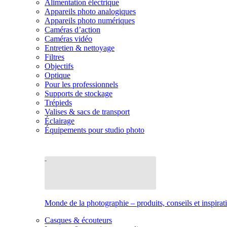
Alimentation électrique
Appareils photo analogiques
Appareils photo numériques
Caméras d’action
Caméras vidéo
Entretien & nettoyage
Filtres
Objectifs
Optique
Pour les professionnels
Supports de stockage
Trépieds
Valises & sacs de transport
Éclairage
Équipements pour studio photo
Monde de la photographie – produits, conseils et inspirat
Casques & écouteurs