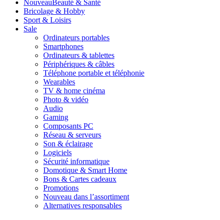
Nouveau
Beauté & Santé
Bricolage & Hobby
Sport & Loisirs
Sale
Ordinateurs portables
Smartphones
Ordinateurs & tablettes
Périphériques & câbles
Téléphone portable et téléphonie
Wearables
TV & home cinéma
Photo & vidéo
Audio
Gaming
Composants PC
Réseau & serveurs
Son & éclairage
Logiciels
Sécurité informatique
Domotique & Smart Home
Bons & Cartes cadeaux
Promotions
Nouveau dans l’assortiment
Alternatives responsables