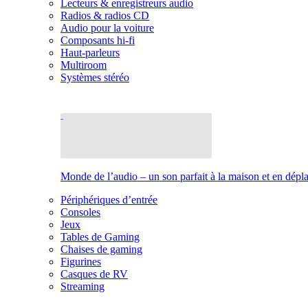
Lecteurs & enregistreurs audio
Radios & radios CD
Audio pour la voiture
Composants hi-fi
Haut-parleurs
Multiroom
Systèmes stéréo
Monde de l’audio – un son parfait à la maison et en dép
Périphériques d’entrée
Consoles
Jeux
Tables de Gaming
Chaises de gaming
Figurines
Casques de RV
Streaming