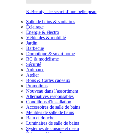
K-Beauty – le secret d’une belle peau
Salle de bains & sanitaires
Éclairage
Énergie & électro
Véhicules & mobilité
Jardin
Barbecue
Domotique & smart home
RC & modélisme
Sécurité
Animaux
Atelier
Bons & Cartes cadeaux
Promotions
Nouveau dans l’assortiment
Alternatives responsables
Conditions d'installation
Accessoires de salle de bains
Meubles de salle de bains
Bain et douche
Luminaires de salle de bains
Systèmes de cuisine et d'eau