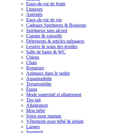
Eaux-de-vie de fruits
Liqueurs
Apéritifs
Eaux-de-vie de vin
Cadeaux Spiritueux & Boissons
Spiritueux sans alcool
Cuisine & vaisselle
Détergents & articles ménagers
Lessive & soins des textiles
Salle de bains & WC
Chiens
Chats
Rongeurs
Animaux dans le jardin
Aquariophilie
Terrariophilie
Étang
Mode maternité et allaitement
Tire-lait
Allaitement
Mon bébé
Soins pour maman
Vêtements pour bébé & enfant
Langes
Sommeil