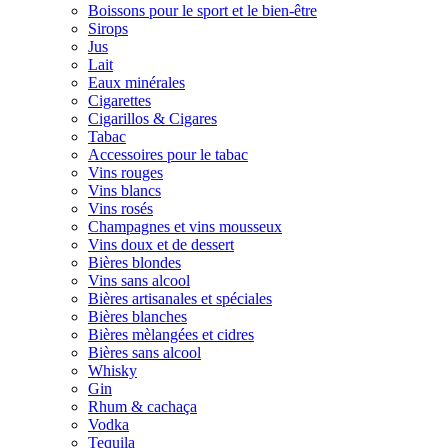
Boissons pour le sport et le bien-être
Sirops
Jus
Lait
Eaux minérales
Cigarettes
Cigarillos & Cigares
Tabac
Accessoires pour le tabac
Vins rouges
Vins blancs
Vins rosés
Champagnes et vins mousseux
Vins doux et de dessert
Bières blondes
Vins sans alcool
Bières artisanales et spéciales
Bières blanches
Bières mèlangées et cidres
Bières sans alcool
Whisky
Gin
Rhum & cachaça
Vodka
Tequila