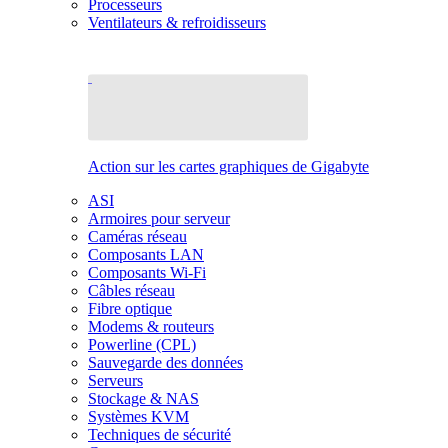
Processeurs
Ventilateurs & refroidisseurs
Action sur les cartes graphiques de Gigabyte
ASI
Armoires pour serveur
Caméras réseau
Composants LAN
Composants Wi-Fi
Câbles réseau
Fibre optique
Modems & routeurs
Powerline (CPL)
Sauvegarde des données
Serveurs
Stockage & NAS
Systèmes KVM
Techniques de sécurité