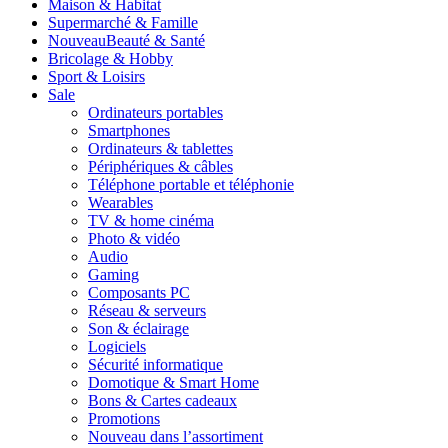
Maison & Habitat
Supermarché & Famille
Nouveau
Beauté & Santé
Bricolage & Hobby
Sport & Loisirs
Sale
Ordinateurs portables
Smartphones
Ordinateurs & tablettes
Périphériques & câbles
Téléphone portable et téléphonie
Wearables
TV & home cinéma
Photo & vidéo
Audio
Gaming
Composants PC
Réseau & serveurs
Son & éclairage
Logiciels
Sécurité informatique
Domotique & Smart Home
Bons & Cartes cadeaux
Promotions
Nouveau dans l’assortiment