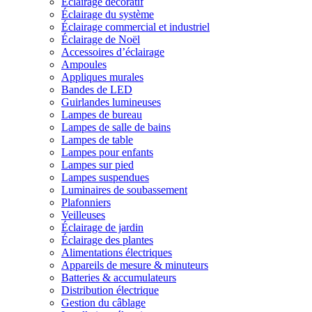
Éclairage décoratif
Éclairage du système
Éclairage commercial et industriel
Éclairage de Noël
Accessoires d’éclairage
Ampoules
Appliques murales
Bandes de LED
Guirlandes lumineuses
Lampes de bureau
Lampes de salle de bains
Lampes de table
Lampes pour enfants
Lampes sur pied
Lampes suspendues
Luminaires de soubassement
Plafonniers
Veilleuses
Éclairage de jardin
Éclairage des plantes
Alimentations électriques
Appareils de mesure & minuteurs
Batteries & accumulateurs
Distribution électrique
Gestion du câblage