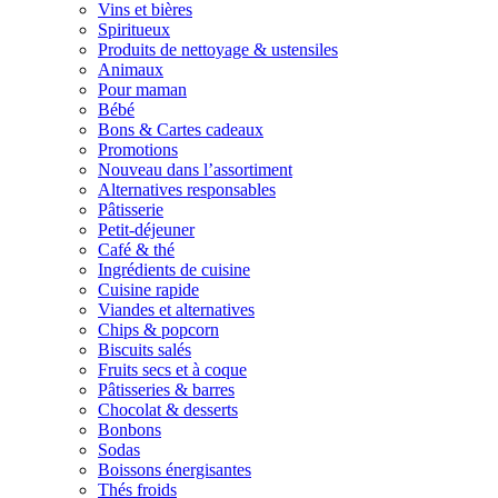
Vins et bières
Spiritueux
Produits de nettoyage & ustensiles
Animaux
Pour maman
Bébé
Bons & Cartes cadeaux
Promotions
Nouveau dans l’assortiment
Alternatives responsables
Pâtisserie
Petit-déjeuner
Café & thé
Ingrédients de cuisine
Cuisine rapide
Viandes et alternatives
Chips & popcorn
Biscuits salés
Fruits secs et à coque
Pâtisseries & barres
Chocolat & desserts
Bonbons
Sodas
Boissons énergisantes
Thés froids