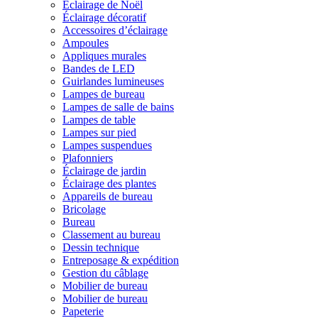
Éclairage de Noël
Éclairage décoratif
Accessoires d’éclairage
Ampoules
Appliques murales
Bandes de LED
Guirlandes lumineuses
Lampes de bureau
Lampes de salle de bains
Lampes de table
Lampes sur pied
Lampes suspendues
Plafonniers
Éclairage de jardin
Éclairage des plantes
Appareils de bureau
Bricolage
Bureau
Classement au bureau
Dessin technique
Entreposage & expédition
Gestion du câblage
Mobilier de bureau
Mobilier de bureau
Papeterie