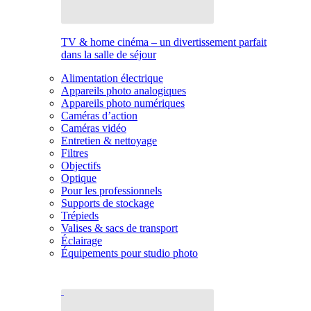
TV & home cinéma – un divertissement parfait
dans la salle de séjour
Alimentation électrique
Appareils photo analogiques
Appareils photo numériques
Caméras d’action
Caméras vidéo
Entretien & nettoyage
Filtres
Objectifs
Optique
Pour les professionnels
Supports de stockage
Trépieds
Valises & sacs de transport
Éclairage
Équipements pour studio photo