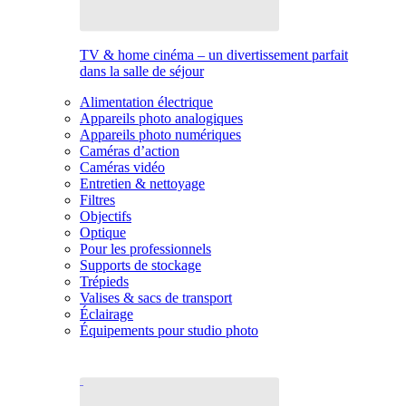
TV & home cinéma – un divertissement parfait
dans la salle de séjour
Alimentation électrique
Appareils photo analogiques
Appareils photo numériques
Caméras d’action
Caméras vidéo
Entretien & nettoyage
Filtres
Objectifs
Optique
Pour les professionnels
Supports de stockage
Trépieds
Valises & sacs de transport
Éclairage
Équipements pour studio photo