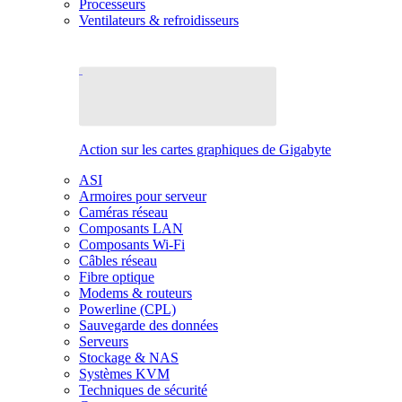
Processeurs
Ventilateurs & refroidisseurs
Action sur les cartes graphiques de Gigabyte
ASI
Armoires pour serveur
Caméras réseau
Composants LAN
Composants Wi-Fi
Câbles réseau
Fibre optique
Modems & routeurs
Powerline (CPL)
Sauvegarde des données
Serveurs
Stockage & NAS
Systèmes KVM
Techniques de sécurité