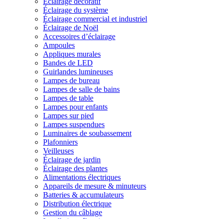
Éclairage décoratif
Éclairage du système
Éclairage commercial et industriel
Éclairage de Noël
Accessoires d’éclairage
Ampoules
Appliques murales
Bandes de LED
Guirlandes lumineuses
Lampes de bureau
Lampes de salle de bains
Lampes de table
Lampes pour enfants
Lampes sur pied
Lampes suspendues
Luminaires de soubassement
Plafonniers
Veilleuses
Éclairage de jardin
Éclairage des plantes
Alimentations électriques
Appareils de mesure & minuteurs
Batteries & accumulateurs
Distribution électrique
Gestion du câblage