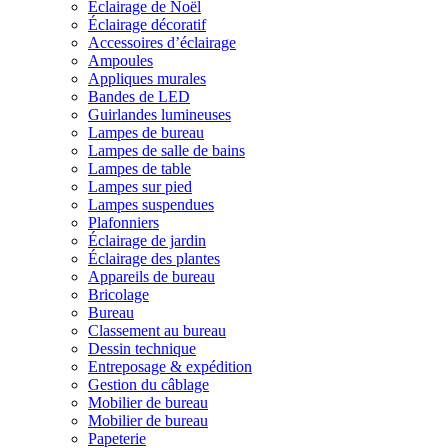
Éclairage de Noël
Éclairage décoratif
Accessoires d’éclairage
Ampoules
Appliques murales
Bandes de LED
Guirlandes lumineuses
Lampes de bureau
Lampes de salle de bains
Lampes de table
Lampes sur pied
Lampes suspendues
Plafonniers
Éclairage de jardin
Éclairage des plantes
Appareils de bureau
Bricolage
Bureau
Classement au bureau
Dessin technique
Entreposage & expédition
Gestion du câblage
Mobilier de bureau
Mobilier de bureau
Papeterie