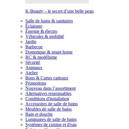
K-Beauty – le secret d’une belle peau
Salle de bains & sanitaires
Éclairage
Énergie & électro
Véhicules & mobilité
Jardin
Barbecue
Domotique & smart home
RC & modélisme
Sécurité
Animaux
Atelier
Bons & Cartes cadeaux
Promotions
Nouveau dans l’assortiment
Alternatives responsables
Conditions d'installation
Accessoires de salle de bains
Meubles de salle de bains
Bain et douche
Luminaires de salle de bains
Systèmes de cuisine et d'eau