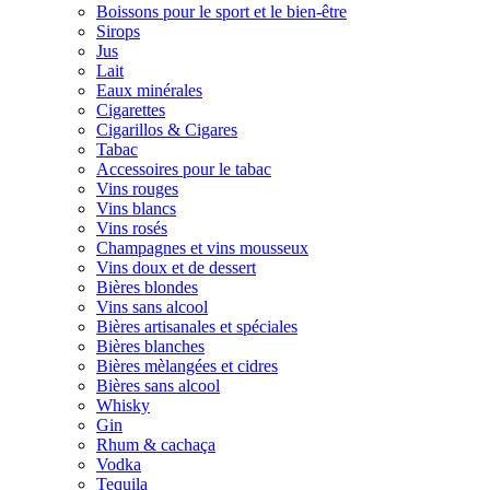
Boissons pour le sport et le bien-être
Sirops
Jus
Lait
Eaux minérales
Cigarettes
Cigarillos & Cigares
Tabac
Accessoires pour le tabac
Vins rouges
Vins blancs
Vins rosés
Champagnes et vins mousseux
Vins doux et de dessert
Bières blondes
Vins sans alcool
Bières artisanales et spéciales
Bières blanches
Bières mèlangées et cidres
Bières sans alcool
Whisky
Gin
Rhum & cachaça
Vodka
Tequila