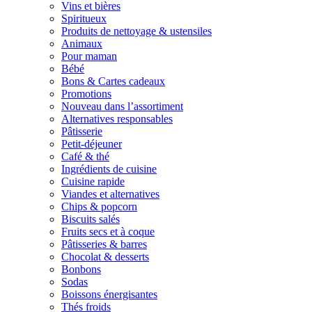
Vins et bières
Spiritueux
Produits de nettoyage & ustensiles
Animaux
Pour maman
Bébé
Bons & Cartes cadeaux
Promotions
Nouveau dans l’assortiment
Alternatives responsables
Pâtisserie
Petit-déjeuner
Café & thé
Ingrédients de cuisine
Cuisine rapide
Viandes et alternatives
Chips & popcorn
Biscuits salés
Fruits secs et à coque
Pâtisseries & barres
Chocolat & desserts
Bonbons
Sodas
Boissons énergisantes
Thés froids