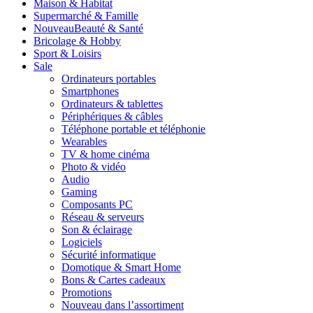
Maison & Habitat
Supermarché & Famille
Nouveau
Beauté & Santé
Bricolage & Hobby
Sport & Loisirs
Sale
Ordinateurs portables
Smartphones
Ordinateurs & tablettes
Périphériques & câbles
Téléphone portable et téléphonie
Wearables
TV & home cinéma
Photo & vidéo
Audio
Gaming
Composants PC
Réseau & serveurs
Son & éclairage
Logiciels
Sécurité informatique
Domotique & Smart Home
Bons & Cartes cadeaux
Promotions
Nouveau dans l’assortiment