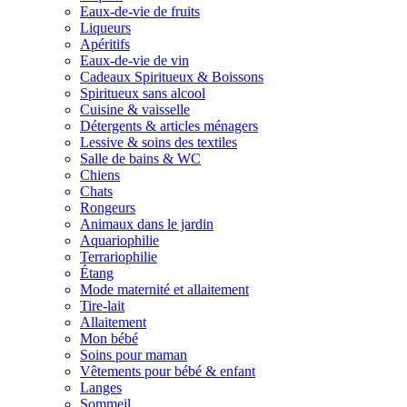
Eaux-de-vie de fruits
Liqueurs
Apéritifs
Eaux-de-vie de vin
Cadeaux Spiritueux & Boissons
Spiritueux sans alcool
Cuisine & vaisselle
Détergents & articles ménagers
Lessive & soins des textiles
Salle de bains & WC
Chiens
Chats
Rongeurs
Animaux dans le jardin
Aquariophilie
Terrariophilie
Étang
Mode maternité et allaitement
Tire-lait
Allaitement
Mon bébé
Soins pour maman
Vêtements pour bébé & enfant
Langes
Sommeil