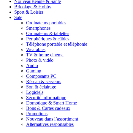
Nouveau
Beauté & Santé
Bricolage & Hobby
Sport & Loisirs
Sale
Ordinateurs portables
Smartphones
Ordinateurs & tablettes
Périphériques & câbles
Téléphone portable et téléphonie
Wearables
TV & home cinéma
Photo & vidéo
Audio
Gaming
Composants PC
Réseau & serveurs
Son & éclairage
Logiciels
Sécurité informatique
Domotique & Smart Home
Bons & Cartes cadeaux
Promotions
Nouveau dans l’assortiment
Alternatives responsables