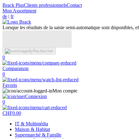
Brack Plus
Clients professionnels
Contact
Mon Assortiment
de
|
fr
Lorsque les résultats de la saisie semi-automatique sont disponibles, eff
Rechercher
0
Comparaison
0
Favoris
Mon compte
Connexion
0
CHF
0.00
IT & Multimédia
Maison & Habitat
Supermarché & Famille