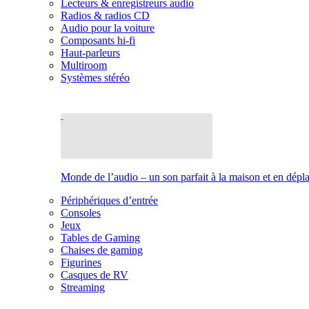
Lecteurs & enregistreurs audio
Radios & radios CD
Audio pour la voiture
Composants hi-fi
Haut-parleurs
Multiroom
Systèmes stéréo
Monde de l’audio – un son parfait à la maison et en dép
Périphériques d’entrée
Consoles
Jeux
Tables de Gaming
Chaises de gaming
Figurines
Casques de RV
Streaming