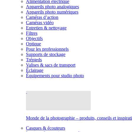
Alimentation électrique
Appareils photo analogiques
Appareils photo numériques
Caméras d’action
Caméras vidéo
Entretien & nettoyage
Filtres
Objectifs
Optique
Pour les professionnels
Supports de stockage
Trépieds
Valises & sacs de transport
Éclairage
Équipements pour studio photo
Monde de la photographie – produits, conseils et inspirat
Casques & écouteurs