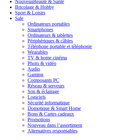
Nouveau
Beauté & Santé
Bricolage & Hobby
Sport & Loisirs
Sale
Ordinateurs portables
Smartphones
Ordinateurs & tablettes
Périphériques & câbles
Téléphone portable et téléphonie
Wearables
TV & home cinéma
Photo & vidéo
Audio
Gaming
Composants PC
Réseau & serveurs
Son & éclairage
Logiciels
Sécurité informatique
Domotique & Smart Home
Bons & Cartes cadeaux
Promotions
Nouveau dans l’assortiment
Alternatives responsables