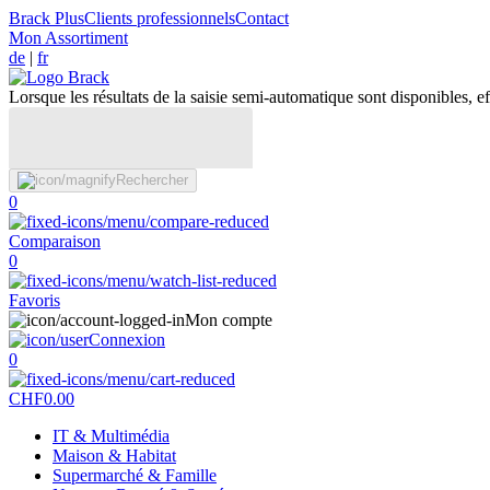
Brack Plus
Clients professionnels
Contact
Mon Assortiment
de
|
fr
Lorsque les résultats de la saisie semi-automatique sont disponibles, eff
Rechercher
0
Comparaison
0
Favoris
Mon compte
Connexion
0
CHF
0.00
IT & Multimédia
Maison & Habitat
Supermarché & Famille