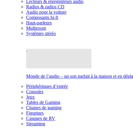
Lecteurs & enregistreurs audio
Radios & radios CD
Audio pour la voiture
Composants hi-fi
Haut-parleurs
Multiroom
Systèmes stéréo
Monde de l’audio – un son parfait à la maison et en dép
Périphériques d’entrée
Consoles
Jeux
Tables de Gaming
Chaises de gaming
Figurines
Casques de RV
Streaming