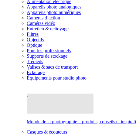
Alimentation électrique
Appareils photo analogiques
Appareils photo numériques
Caméras d’action
Caméras vidéo
Entretien & nettoyage
Filtres
Objectifs
Optique
Pour les professionnels
Supports de stockage
Trépieds
Valises & sacs de transport
Éclairage
Équipements pour studio photo
Monde de la photographie – produits, conseils et inspirat
Casques & écouteurs