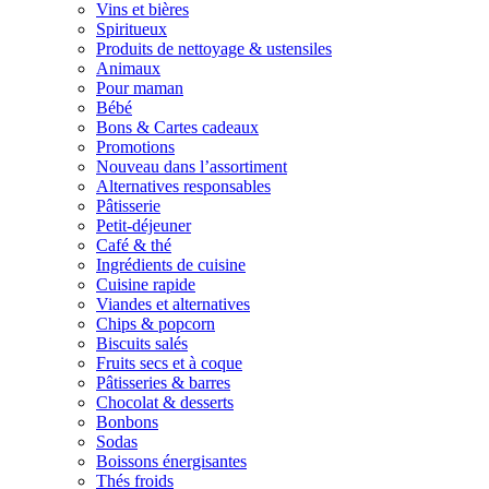
Vins et bières
Spiritueux
Produits de nettoyage & ustensiles
Animaux
Pour maman
Bébé
Bons & Cartes cadeaux
Promotions
Nouveau dans l’assortiment
Alternatives responsables
Pâtisserie
Petit-déjeuner
Café & thé
Ingrédients de cuisine
Cuisine rapide
Viandes et alternatives
Chips & popcorn
Biscuits salés
Fruits secs et à coque
Pâtisseries & barres
Chocolat & desserts
Bonbons
Sodas
Boissons énergisantes
Thés froids