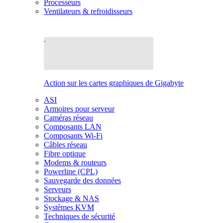
Processeurs
Ventilateurs & refroidisseurs
Action sur les cartes graphiques de Gigabyte
ASI
Armoires pour serveur
Caméras réseau
Composants LAN
Composants Wi-Fi
Câbles réseau
Fibre optique
Modems & routeurs
Powerline (CPL)
Sauvegarde des données
Serveurs
Stockage & NAS
Systèmes KVM
Techniques de sécurité