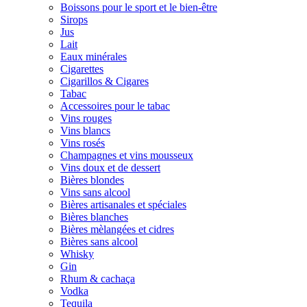
Boissons pour le sport et le bien-être
Sirops
Jus
Lait
Eaux minérales
Cigarettes
Cigarillos & Cigares
Tabac
Accessoires pour le tabac
Vins rouges
Vins blancs
Vins rosés
Champagnes et vins mousseux
Vins doux et de dessert
Bières blondes
Vins sans alcool
Bières artisanales et spéciales
Bières blanches
Bières mèlangées et cidres
Bières sans alcool
Whisky
Gin
Rhum & cachaça
Vodka
Tequila