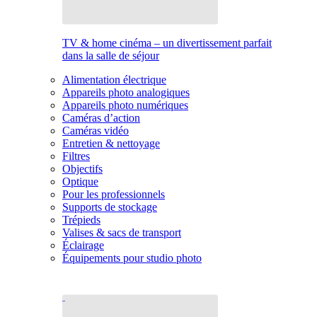
TV & home cinéma – un divertissement parfait
dans la salle de séjour
Alimentation électrique
Appareils photo analogiques
Appareils photo numériques
Caméras d’action
Caméras vidéo
Entretien & nettoyage
Filtres
Objectifs
Optique
Pour les professionnels
Supports de stockage
Trépieds
Valises & sacs de transport
Éclairage
Équipements pour studio photo