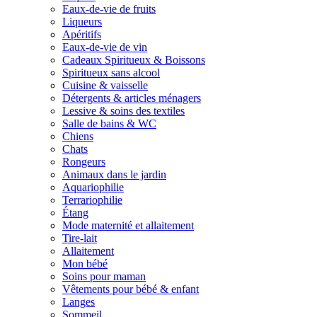
Eaux-de-vie de fruits
Liqueurs
Apéritifs
Eaux-de-vie de vin
Cadeaux Spiritueux & Boissons
Spiritueux sans alcool
Cuisine & vaisselle
Détergents & articles ménagers
Lessive & soins des textiles
Salle de bains & WC
Chiens
Chats
Rongeurs
Animaux dans le jardin
Aquariophilie
Terrariophilie
Étang
Mode maternité et allaitement
Tire-lait
Allaitement
Mon bébé
Soins pour maman
Vêtements pour bébé & enfant
Langes
Sommeil