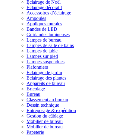
Éclairage de Noël
Éclairage décoratif
Accessoires d’éclairage
Ampoules
Appliques murales
Bandes de LED
Guirlandes lumineuses
Lampes de bureau
Lampes de salle de bains
Lampes de table
Lampes sur pied
Lampes suspendues
Plafonniers
Éclairage de jardin
Éclairage des plantes
Appareils de bureau
Bricolage
Bureau
Classement au bureau
Dessin technique
Entreposage & expédition
Gestion du câblage
Mobilier de bureau
Mobilier de bureau
Papeterie