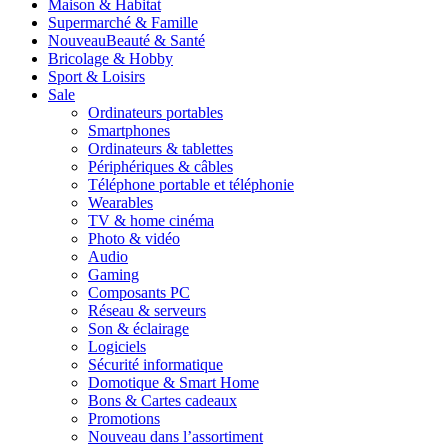
Maison & Habitat
Supermarché & Famille
Nouveau
Beauté & Santé
Bricolage & Hobby
Sport & Loisirs
Sale
Ordinateurs portables
Smartphones
Ordinateurs & tablettes
Périphériques & câbles
Téléphone portable et téléphonie
Wearables
TV & home cinéma
Photo & vidéo
Audio
Gaming
Composants PC
Réseau & serveurs
Son & éclairage
Logiciels
Sécurité informatique
Domotique & Smart Home
Bons & Cartes cadeaux
Promotions
Nouveau dans l’assortiment