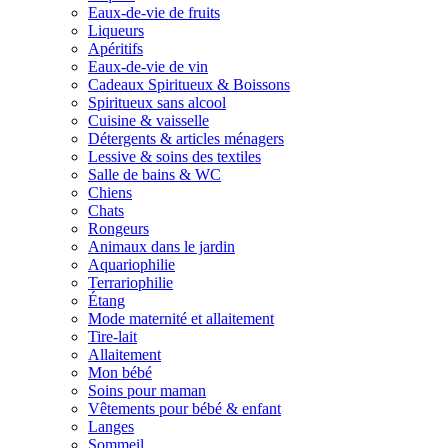
Eaux-de-vie de fruits
Liqueurs
Apéritifs
Eaux-de-vie de vin
Cadeaux Spiritueux & Boissons
Spiritueux sans alcool
Cuisine & vaisselle
Détergents & articles ménagers
Lessive & soins des textiles
Salle de bains & WC
Chiens
Chats
Rongeurs
Animaux dans le jardin
Aquariophilie
Terrariophilie
Étang
Mode maternité et allaitement
Tire-lait
Allaitement
Mon bébé
Soins pour maman
Vêtements pour bébé & enfant
Langes
Sommeil