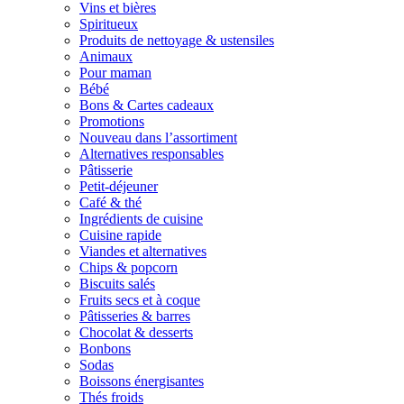
Vins et bières
Spiritueux
Produits de nettoyage & ustensiles
Animaux
Pour maman
Bébé
Bons & Cartes cadeaux
Promotions
Nouveau dans l’assortiment
Alternatives responsables
Pâtisserie
Petit-déjeuner
Café & thé
Ingrédients de cuisine
Cuisine rapide
Viandes et alternatives
Chips & popcorn
Biscuits salés
Fruits secs et à coque
Pâtisseries & barres
Chocolat & desserts
Bonbons
Sodas
Boissons énergisantes
Thés froids