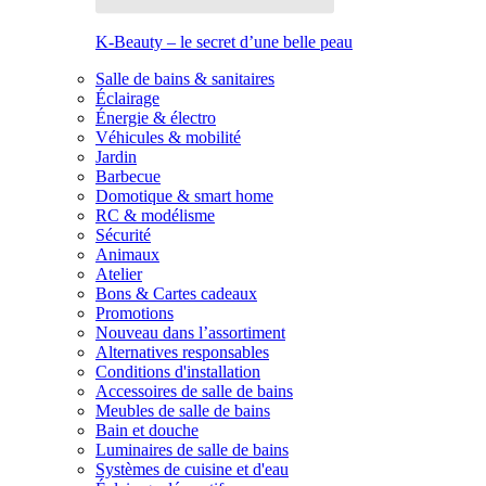
K-Beauty – le secret d’une belle peau
Salle de bains & sanitaires
Éclairage
Énergie & électro
Véhicules & mobilité
Jardin
Barbecue
Domotique & smart home
RC & modélisme
Sécurité
Animaux
Atelier
Bons & Cartes cadeaux
Promotions
Nouveau dans l’assortiment
Alternatives responsables
Conditions d'installation
Accessoires de salle de bains
Meubles de salle de bains
Bain et douche
Luminaires de salle de bains
Systèmes de cuisine et d'eau