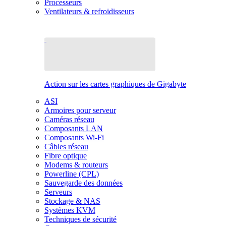
Processeurs
Ventilateurs & refroidisseurs
Action sur les cartes graphiques de Gigabyte
ASI
Armoires pour serveur
Caméras réseau
Composants LAN
Composants Wi-Fi
Câbles réseau
Fibre optique
Modems & routeurs
Powerline (CPL)
Sauvegarde des données
Serveurs
Stockage & NAS
Systèmes KVM
Techniques de sécurité