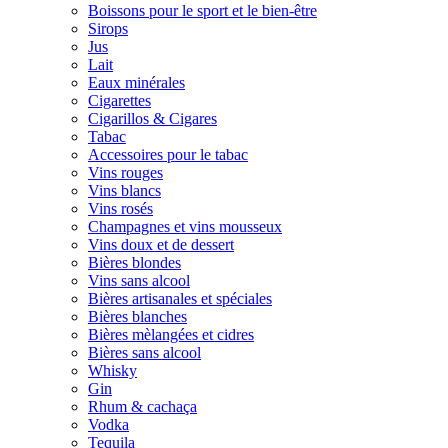
Boissons pour le sport et le bien-être
Sirops
Jus
Lait
Eaux minérales
Cigarettes
Cigarillos & Cigares
Tabac
Accessoires pour le tabac
Vins rouges
Vins blancs
Vins rosés
Champagnes et vins mousseux
Vins doux et de dessert
Bières blondes
Vins sans alcool
Bières artisanales et spéciales
Bières blanches
Bières mèlangées et cidres
Bières sans alcool
Whisky
Gin
Rhum & cachaça
Vodka
Tequila