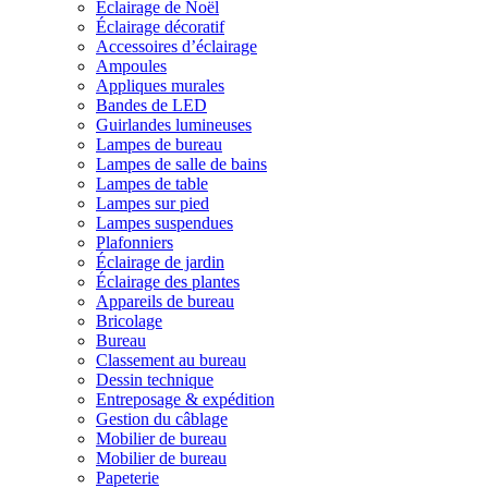
Éclairage de Noël
Éclairage décoratif
Accessoires d’éclairage
Ampoules
Appliques murales
Bandes de LED
Guirlandes lumineuses
Lampes de bureau
Lampes de salle de bains
Lampes de table
Lampes sur pied
Lampes suspendues
Plafonniers
Éclairage de jardin
Éclairage des plantes
Appareils de bureau
Bricolage
Bureau
Classement au bureau
Dessin technique
Entreposage & expédition
Gestion du câblage
Mobilier de bureau
Mobilier de bureau
Papeterie