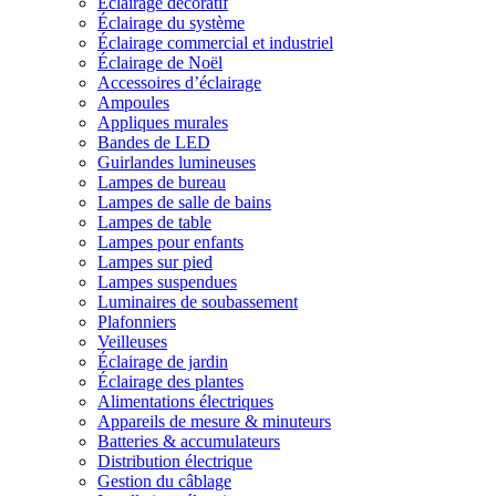
Éclairage décoratif
Éclairage du système
Éclairage commercial et industriel
Éclairage de Noël
Accessoires d’éclairage
Ampoules
Appliques murales
Bandes de LED
Guirlandes lumineuses
Lampes de bureau
Lampes de salle de bains
Lampes de table
Lampes pour enfants
Lampes sur pied
Lampes suspendues
Luminaires de soubassement
Plafonniers
Veilleuses
Éclairage de jardin
Éclairage des plantes
Alimentations électriques
Appareils de mesure & minuteurs
Batteries & accumulateurs
Distribution électrique
Gestion du câblage