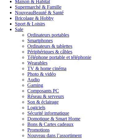
Maison & Habitat
Supermarché & Famille
Nouveau
Beauté & Santé
Bricolage & Hobby
Sport & Loisirs
Sale
Ordinateurs portables
Smartphones
Ordinateurs & tablettes
Périphériques & câbles
Téléphone portable et téléphonie
Wearables
TV & home cinéma
Photo & vidéo
Audio
Gaming
Composants PC
Réseau & serveurs
Son & éclairage
Logiciels
Sécurité informatique
Domotique & Smart Home
Bons & Cartes cadeaux
Promotions
Nouveau dans l’assortiment