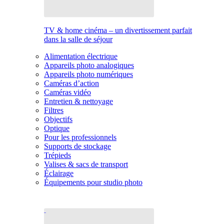
TV & home cinéma – un divertissement parfait
dans la salle de séjour
Alimentation électrique
Appareils photo analogiques
Appareils photo numériques
Caméras d’action
Caméras vidéo
Entretien & nettoyage
Filtres
Objectifs
Optique
Pour les professionnels
Supports de stockage
Trépieds
Valises & sacs de transport
Éclairage
Équipements pour studio photo