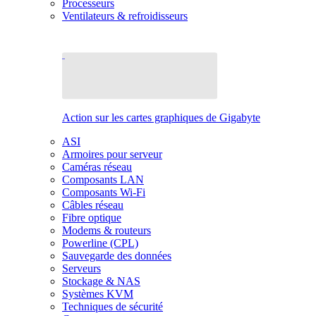
Processeurs
Ventilateurs & refroidisseurs
Action sur les cartes graphiques de Gigabyte
ASI
Armoires pour serveur
Caméras réseau
Composants LAN
Composants Wi-Fi
Câbles réseau
Fibre optique
Modems & routeurs
Powerline (CPL)
Sauvegarde des données
Serveurs
Stockage & NAS
Systèmes KVM
Techniques de sécurité