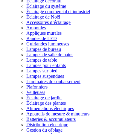
Éclairage décoratif
Éclairage du système
Éclairage commercial et industriel
Éclairage de Noël
Accessoires d’éclairage
Ampoules
Appliques murales
Bandes de LED
Guirlandes lumineuses
Lampes de bureau
Lampes de salle de bains
Lampes de table
Lampes pour enfants
Lampes sur pied
Lampes suspendues
Luminaires de soubassement
Plafonniers
Veilleuses
Éclairage de jardin
Éclairage des plantes
Alimentations électriques
Appareils de mesure & minuteurs
Batteries & accumulateurs
Distribution électrique
Gestion du câblage