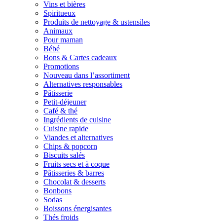
Vins et bières
Spiritueux
Produits de nettoyage & ustensiles
Animaux
Pour maman
Bébé
Bons & Cartes cadeaux
Promotions
Nouveau dans l’assortiment
Alternatives responsables
Pâtisserie
Petit-déjeuner
Café & thé
Ingrédients de cuisine
Cuisine rapide
Viandes et alternatives
Chips & popcorn
Biscuits salés
Fruits secs et à coque
Pâtisseries & barres
Chocolat & desserts
Bonbons
Sodas
Boissons énergisantes
Thés froids