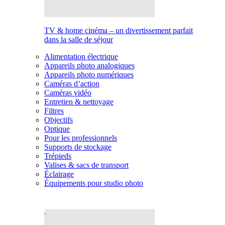
TV & home cinéma – un divertissement parfait
dans la salle de séjour
Alimentation électrique
Appareils photo analogiques
Appareils photo numériques
Caméras d’action
Caméras vidéo
Entretien & nettoyage
Filtres
Objectifs
Optique
Pour les professionnels
Supports de stockage
Trépieds
Valises & sacs de transport
Éclairage
Équipements pour studio photo