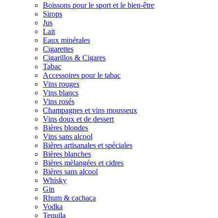
Boissons pour le sport et le bien-être
Sirops
Jus
Lait
Eaux minérales
Cigarettes
Cigarillos & Cigares
Tabac
Accessoires pour le tabac
Vins rouges
Vins blancs
Vins rosés
Champagnes et vins mousseux
Vins doux et de dessert
Bières blondes
Vins sans alcool
Bières artisanales et spéciales
Bières blanches
Bières mèlangées et cidres
Bières sans alcool
Whisky
Gin
Rhum & cachaça
Vodka
Tequila