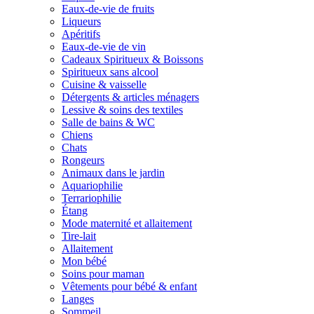
Eaux-de-vie de fruits
Liqueurs
Apéritifs
Eaux-de-vie de vin
Cadeaux Spiritueux & Boissons
Spiritueux sans alcool
Cuisine & vaisselle
Détergents & articles ménagers
Lessive & soins des textiles
Salle de bains & WC
Chiens
Chats
Rongeurs
Animaux dans le jardin
Aquariophilie
Terrariophilie
Étang
Mode maternité et allaitement
Tire-lait
Allaitement
Mon bébé
Soins pour maman
Vêtements pour bébé & enfant
Langes
Sommeil