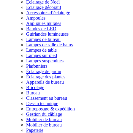
Éclairage de Noël
Éclairage décoratif
Accessoires d’éclairage
Ampoules
Appliques murales
Bandes de LED
Guirlandes lumineuses
Lampes de bureau
Lampes de salle de bains
Lampes de table
Lampes sur pied
Lampes suspendues
Plafonniers
Éclairage de jardin
Éclairage des plantes
Appareils de bureau
Bricolage
Bureau
Classement au bureau
Dessin technique
Entreposage & expédition
Gestion du câblage
Mobilier de bureau
Mobilier de bureau
Papeterie