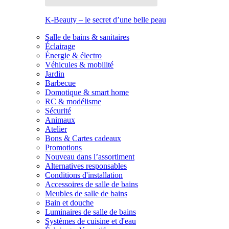
K-Beauty – le secret d’une belle peau
Salle de bains & sanitaires
Éclairage
Énergie & électro
Véhicules & mobilité
Jardin
Barbecue
Domotique & smart home
RC & modélisme
Sécurité
Animaux
Atelier
Bons & Cartes cadeaux
Promotions
Nouveau dans l’assortiment
Alternatives responsables
Conditions d'installation
Accessoires de salle de bains
Meubles de salle de bains
Bain et douche
Luminaires de salle de bains
Systèmes de cuisine et d'eau