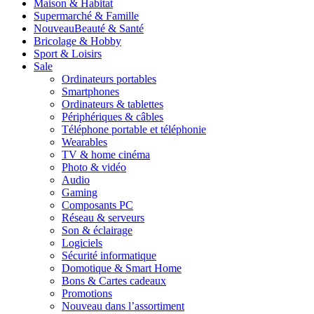
Maison & Habitat
Supermarché & Famille
Nouveau
Beauté & Santé
Bricolage & Hobby
Sport & Loisirs
Sale
Ordinateurs portables
Smartphones
Ordinateurs & tablettes
Périphériques & câbles
Téléphone portable et téléphonie
Wearables
TV & home cinéma
Photo & vidéo
Audio
Gaming
Composants PC
Réseau & serveurs
Son & éclairage
Logiciels
Sécurité informatique
Domotique & Smart Home
Bons & Cartes cadeaux
Promotions
Nouveau dans l’assortiment