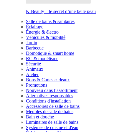
K-Beauty – le secret d’une belle peau
Salle de bains & sanitaires
Éclairage
Énergie & électro
Véhicules & mobilité
Jardin
Barbecue
Domotique & smart home
RC & modélisme
Sécurité
Animaux
Atelier
Bons & Cartes cadeaux
Promotions
Nouveau dans l’assortiment
Alternatives responsables
Conditions d'installation
Accessoires de salle de bains
Meubles de salle de bains
Bain et douche
Luminaires de salle de bains
Systèmes de cuisine et d'eau