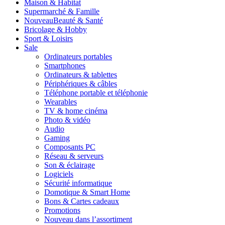
Maison & Habitat
Supermarché & Famille
Nouveau
Beauté & Santé
Bricolage & Hobby
Sport & Loisirs
Sale
Ordinateurs portables
Smartphones
Ordinateurs & tablettes
Périphériques & câbles
Téléphone portable et téléphonie
Wearables
TV & home cinéma
Photo & vidéo
Audio
Gaming
Composants PC
Réseau & serveurs
Son & éclairage
Logiciels
Sécurité informatique
Domotique & Smart Home
Bons & Cartes cadeaux
Promotions
Nouveau dans l’assortiment