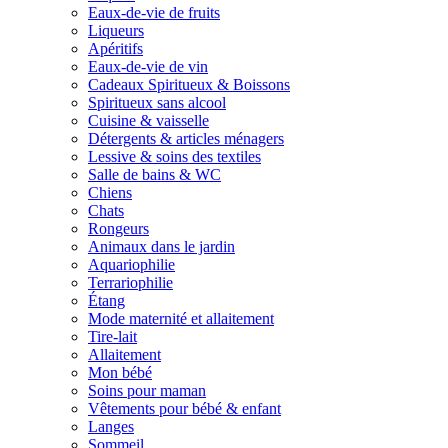
Eaux-de-vie de fruits
Liqueurs
Apéritifs
Eaux-de-vie de vin
Cadeaux Spiritueux & Boissons
Spiritueux sans alcool
Cuisine & vaisselle
Détergents & articles ménagers
Lessive & soins des textiles
Salle de bains & WC
Chiens
Chats
Rongeurs
Animaux dans le jardin
Aquariophilie
Terrariophilie
Étang
Mode maternité et allaitement
Tire-lait
Allaitement
Mon bébé
Soins pour maman
Vêtements pour bébé & enfant
Langes
Sommeil