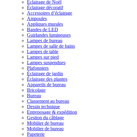
Éclairage de Noël
Éclairage décoratif
Accessoires d’éclairage
Ampoules
Appliques murales
Bandes de LED
Guirlandes lumineuses
Lampes de bureau
Lampes de salle de bains
Lampes de table
Lampes sur pied
Lampes suspendues
Plafonniers
Éclairage de jardin
Éclairage des plantes
Appareils de bureau
Bricolage
Bureau
Classement au bureau
Dessin technique
Entreposage & expédition
Gestion du câblage
Mobilier de bureau
Mobilier de bureau
Papeterie