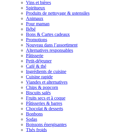
Vins et bières
Spiritueux
Produits de nettoyage & ustensiles
Animaux
Pour maman
Bébé
Bons & Cartes cadeaux
Promotions
Nouveau dans l’assortiment
Alternatives responsables
Pâtisserie
Petit-déjeuner
Café & thé
Ingrédients de cuisine
Cuisine rapide
Viandes et alternatives
Chips & popcorn
Biscuits salés
Fruits secs et à coque
Pâtisseries & barres
Chocolat & desserts
Bonbons
Sodas
Boissons énergisantes
Thés froids