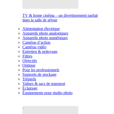
TV & home cinéma – un divertissement parfait
dans la salle de séjour
Alimentation électrique
Appareils photo analogiques
Appareils photo numériques
Caméras d’action
Caméras vidéo
Entretien & nettoyage
Filtres
Objectifs
Optique
Pour les professionnels
Supports de stockage
Trépieds
Valises & sacs de transport
Éclairage
Équipements pour studio photo