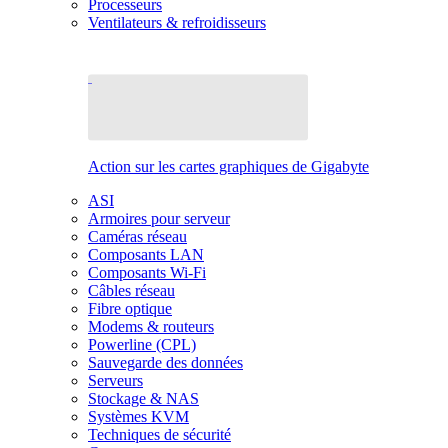
Processeurs
Ventilateurs & refroidisseurs
Action sur les cartes graphiques de Gigabyte
ASI
Armoires pour serveur
Caméras réseau
Composants LAN
Composants Wi-Fi
Câbles réseau
Fibre optique
Modems & routeurs
Powerline (CPL)
Sauvegarde des données
Serveurs
Stockage & NAS
Systèmes KVM
Techniques de sécurité