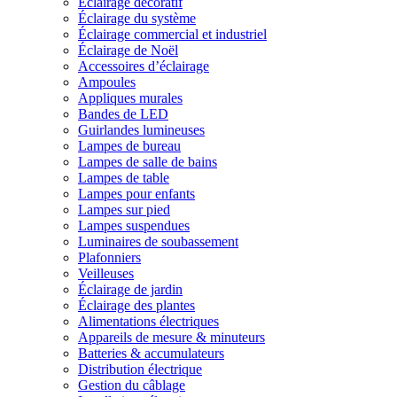
Éclairage décoratif
Éclairage du système
Éclairage commercial et industriel
Éclairage de Noël
Accessoires d’éclairage
Ampoules
Appliques murales
Bandes de LED
Guirlandes lumineuses
Lampes de bureau
Lampes de salle de bains
Lampes de table
Lampes pour enfants
Lampes sur pied
Lampes suspendues
Luminaires de soubassement
Plafonniers
Veilleuses
Éclairage de jardin
Éclairage des plantes
Alimentations électriques
Appareils de mesure & minuteurs
Batteries & accumulateurs
Distribution électrique
Gestion du câblage