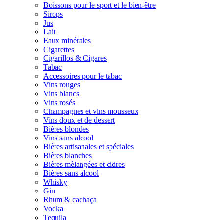
Boissons pour le sport et le bien-être
Sirops
Jus
Lait
Eaux minérales
Cigarettes
Cigarillos & Cigares
Tabac
Accessoires pour le tabac
Vins rouges
Vins blancs
Vins rosés
Champagnes et vins mousseux
Vins doux et de dessert
Bières blondes
Vins sans alcool
Bières artisanales et spéciales
Bières blanches
Bières mèlangées et cidres
Bières sans alcool
Whisky
Gin
Rhum & cachaça
Vodka
Tequila