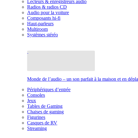
Lecteurs & enregistreurs audio
Radios & radios CD
Audio pour la voiture
Composants hi-fi
Haut-parleurs
Multiroom
Systèmes stéréo
Monde de l’audio – un son parfait à la maison et en dép
Périphériques d’entrée
Consoles
Jeux
Tables de Gaming
Chaises de gaming
Figurines
Casques de RV
Streaming