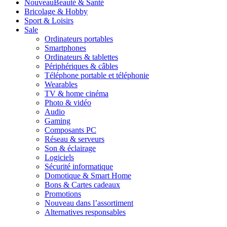
Nouveau
Beauté & Santé
Bricolage & Hobby
Sport & Loisirs
Sale
Ordinateurs portables
Smartphones
Ordinateurs & tablettes
Périphériques & câbles
Téléphone portable et téléphonie
Wearables
TV & home cinéma
Photo & vidéo
Audio
Gaming
Composants PC
Réseau & serveurs
Son & éclairage
Logiciels
Sécurité informatique
Domotique & Smart Home
Bons & Cartes cadeaux
Promotions
Nouveau dans l’assortiment
Alternatives responsables