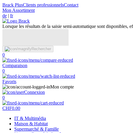
Brack Plus
Clients professionnels
Contact
Mon Assortiment
de
|
fr
Lorsque les résultats de la saisie semi-automatique sont disponibles, eff
Rechercher
0
Comparaison
0
Favoris
Mon compte
Connexion
0
CHF
0.00
IT & Multimédia
Maison & Habitat
Supermarché & Famille