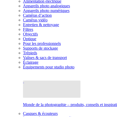
Alimentation électrique
Appareils photo analogiques
Appareils photo numériques
Caméras d’action
Caméras vidéo
Entretien & nettoyage
Filtres
Objectifs
Optique
Pour les professionnels
Supports de stockage
Trépieds
Valises & sacs de transport
Éclairage
Équipements pour studio photo
Monde de la photographie – produits, conseils et inspirat
Casques & écouteurs