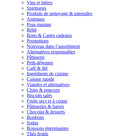
Vins et bières
Spiritueux
Produits de nettoyage & ustensiles
Animaux
Pour maman
Bébé
Bons & Cartes cadeaux
Promotions
Nouveau dans l’assortiment
Alternatives responsables
Pâtisserie
Petit-déjeuner
Café & thé
Ingrédients de cuisine
Cuisine rapide
Viandes et alternatives
Chips & popcorn
Biscuits salés
Fruits secs et à coque
Pâtisseries & barres
Chocolat & desserts
Bonbons
Sodas
Boissons énergisantes
Thés froids