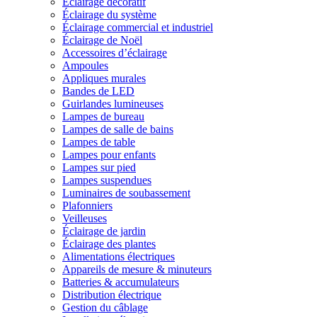
Éclairage décoratif
Éclairage du système
Éclairage commercial et industriel
Éclairage de Noël
Accessoires d’éclairage
Ampoules
Appliques murales
Bandes de LED
Guirlandes lumineuses
Lampes de bureau
Lampes de salle de bains
Lampes de table
Lampes pour enfants
Lampes sur pied
Lampes suspendues
Luminaires de soubassement
Plafonniers
Veilleuses
Éclairage de jardin
Éclairage des plantes
Alimentations électriques
Appareils de mesure & minuteurs
Batteries & accumulateurs
Distribution électrique
Gestion du câblage