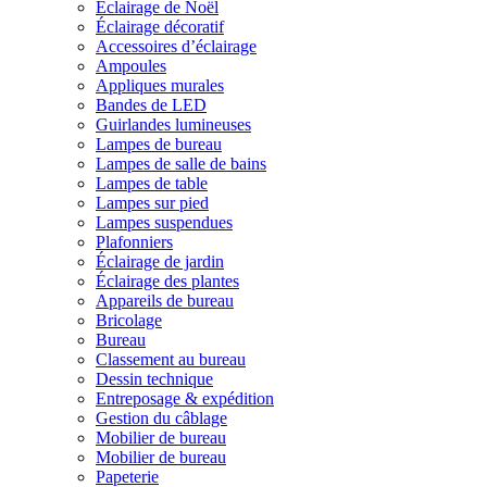
Éclairage de Noël
Éclairage décoratif
Accessoires d’éclairage
Ampoules
Appliques murales
Bandes de LED
Guirlandes lumineuses
Lampes de bureau
Lampes de salle de bains
Lampes de table
Lampes sur pied
Lampes suspendues
Plafonniers
Éclairage de jardin
Éclairage des plantes
Appareils de bureau
Bricolage
Bureau
Classement au bureau
Dessin technique
Entreposage & expédition
Gestion du câblage
Mobilier de bureau
Mobilier de bureau
Papeterie