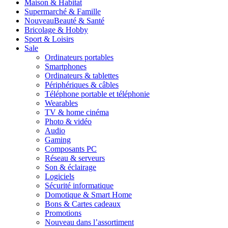
Maison & Habitat
Supermarché & Famille
Nouveau
Beauté & Santé
Bricolage & Hobby
Sport & Loisirs
Sale
Ordinateurs portables
Smartphones
Ordinateurs & tablettes
Périphériques & câbles
Téléphone portable et téléphonie
Wearables
TV & home cinéma
Photo & vidéo
Audio
Gaming
Composants PC
Réseau & serveurs
Son & éclairage
Logiciels
Sécurité informatique
Domotique & Smart Home
Bons & Cartes cadeaux
Promotions
Nouveau dans l’assortiment