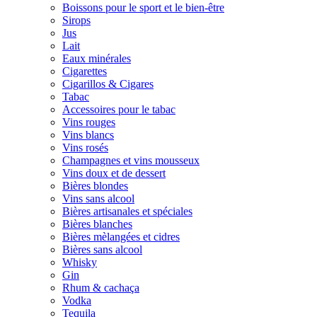
Boissons pour le sport et le bien-être
Sirops
Jus
Lait
Eaux minérales
Cigarettes
Cigarillos & Cigares
Tabac
Accessoires pour le tabac
Vins rouges
Vins blancs
Vins rosés
Champagnes et vins mousseux
Vins doux et de dessert
Bières blondes
Vins sans alcool
Bières artisanales et spéciales
Bières blanches
Bières mèlangées et cidres
Bières sans alcool
Whisky
Gin
Rhum & cachaça
Vodka
Tequila