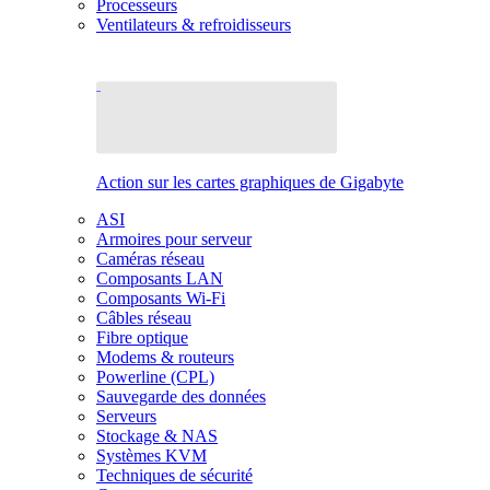
Processeurs
Ventilateurs & refroidisseurs
Action sur les cartes graphiques de Gigabyte
ASI
Armoires pour serveur
Caméras réseau
Composants LAN
Composants Wi-Fi
Câbles réseau
Fibre optique
Modems & routeurs
Powerline (CPL)
Sauvegarde des données
Serveurs
Stockage & NAS
Systèmes KVM
Techniques de sécurité