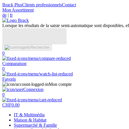
Brack Plus
Clients professionnels
Contact
Mon Assortiment
de
|
fr
Lorsque les résultats de la saisie semi-automatique sont disponibles, eff
Rechercher
0
Comparaison
0
Favoris
Mon compte
Connexion
0
CHF
0.00
IT & Multimédia
Maison & Habitat
Supermarché & Famille