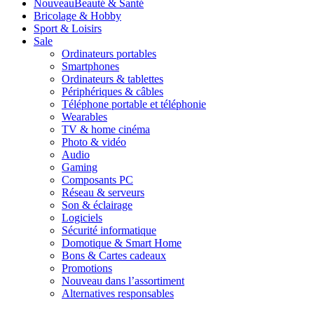
Nouveau
Beauté & Santé
Bricolage & Hobby
Sport & Loisirs
Sale
Ordinateurs portables
Smartphones
Ordinateurs & tablettes
Périphériques & câbles
Téléphone portable et téléphonie
Wearables
TV & home cinéma
Photo & vidéo
Audio
Gaming
Composants PC
Réseau & serveurs
Son & éclairage
Logiciels
Sécurité informatique
Domotique & Smart Home
Bons & Cartes cadeaux
Promotions
Nouveau dans l’assortiment
Alternatives responsables