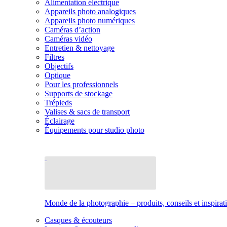
Alimentation électrique
Appareils photo analogiques
Appareils photo numériques
Caméras d’action
Caméras vidéo
Entretien & nettoyage
Filtres
Objectifs
Optique
Pour les professionnels
Supports de stockage
Trépieds
Valises & sacs de transport
Éclairage
Équipements pour studio photo
Monde de la photographie – produits, conseils et inspirat
Casques & écouteurs