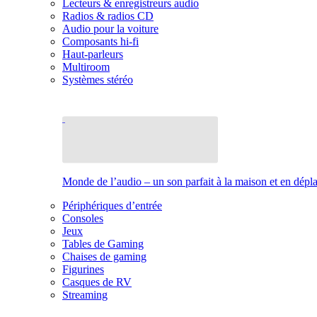
Lecteurs & enregistreurs audio
Radios & radios CD
Audio pour la voiture
Composants hi-fi
Haut-parleurs
Multiroom
Systèmes stéréo
Monde de l’audio – un son parfait à la maison et en dép
Périphériques d’entrée
Consoles
Jeux
Tables de Gaming
Chaises de gaming
Figurines
Casques de RV
Streaming