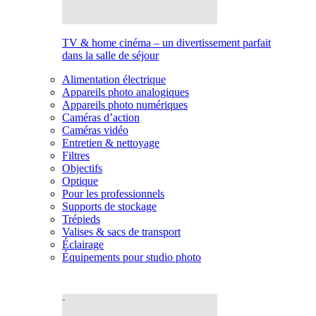
TV & home cinéma – un divertissement parfait
dans la salle de séjour
Alimentation électrique
Appareils photo analogiques
Appareils photo numériques
Caméras d’action
Caméras vidéo
Entretien & nettoyage
Filtres
Objectifs
Optique
Pour les professionnels
Supports de stockage
Trépieds
Valises & sacs de transport
Éclairage
Équipements pour studio photo