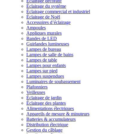
Éclairage décoratif
Éclairage du système
Éclairage commercial et industriel
Éclairage de Noël
Accessoires d’éclairage
Ampoules
Appliques murales
Bandes de LED
Guirlandes lumineuses
Lampes de bureau
Lampes de salle de bains
Lampes de table
Lampes pour enfants
Lampes sur pied
Lampes suspendues
Luminaires de soubassement
Plafonniers
Veilleuses
Éclairage de jardin
Éclairage des plantes
Alimentations électriques
Appareils de mesure & minuteurs
Batteries & accumulateurs
Distribution électrique
Gestion du câblage