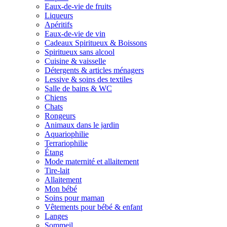
Eaux-de-vie de fruits
Liqueurs
Apéritifs
Eaux-de-vie de vin
Cadeaux Spiritueux & Boissons
Spiritueux sans alcool
Cuisine & vaisselle
Détergents & articles ménagers
Lessive & soins des textiles
Salle de bains & WC
Chiens
Chats
Rongeurs
Animaux dans le jardin
Aquariophilie
Terrariophilie
Étang
Mode maternité et allaitement
Tire-lait
Allaitement
Mon bébé
Soins pour maman
Vêtements pour bébé & enfant
Langes
Sommeil