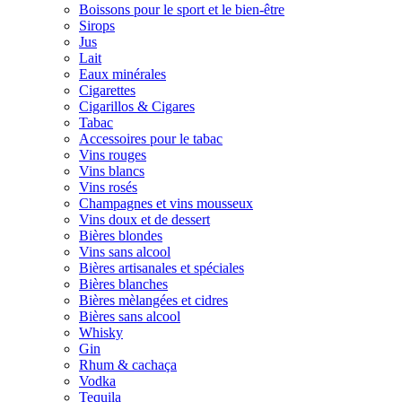
Boissons pour le sport et le bien-être
Sirops
Jus
Lait
Eaux minérales
Cigarettes
Cigarillos & Cigares
Tabac
Accessoires pour le tabac
Vins rouges
Vins blancs
Vins rosés
Champagnes et vins mousseux
Vins doux et de dessert
Bières blondes
Vins sans alcool
Bières artisanales et spéciales
Bières blanches
Bières mèlangées et cidres
Bières sans alcool
Whisky
Gin
Rhum & cachaça
Vodka
Tequila