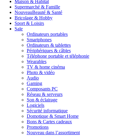
Maison & Habitat
Supermarché & Famille
Nouveau
Beauté & Santé
Bricolage & Hobby
Sport & Loisirs
Sale
Ordinateurs portables
Smartphones
Ordinateurs & tablettes
Périphériques & câbles
Téléphone portable et téléphonie
Wearables
TV & home cinéma
Photo & vidéo
Audio
Gaming
Composants PC
Réseau & serveurs
Son & éclairage
Logiciels
Sécurité informatique
Domotique & Smart Home
Bons & Cartes cadeaux
Promotions
Nouveau dans l’assortiment