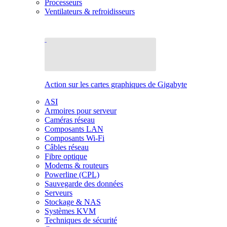
Processeurs
Ventilateurs & refroidisseurs
Action sur les cartes graphiques de Gigabyte
ASI
Armoires pour serveur
Caméras réseau
Composants LAN
Composants Wi-Fi
Câbles réseau
Fibre optique
Modems & routeurs
Powerline (CPL)
Sauvegarde des données
Serveurs
Stockage & NAS
Systèmes KVM
Techniques de sécurité