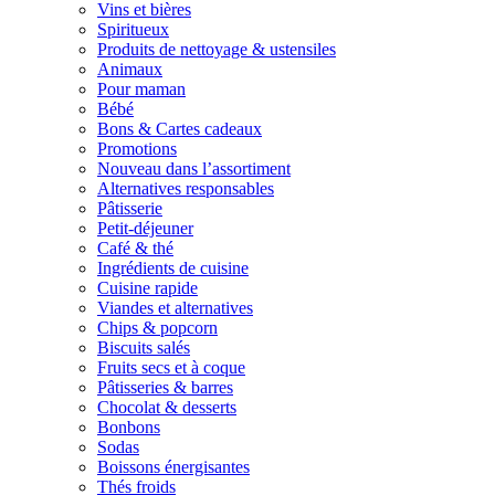
Vins et bières
Spiritueux
Produits de nettoyage & ustensiles
Animaux
Pour maman
Bébé
Bons & Cartes cadeaux
Promotions
Nouveau dans l’assortiment
Alternatives responsables
Pâtisserie
Petit-déjeuner
Café & thé
Ingrédients de cuisine
Cuisine rapide
Viandes et alternatives
Chips & popcorn
Biscuits salés
Fruits secs et à coque
Pâtisseries & barres
Chocolat & desserts
Bonbons
Sodas
Boissons énergisantes
Thés froids