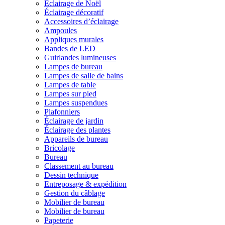
Éclairage de Noël
Éclairage décoratif
Accessoires d’éclairage
Ampoules
Appliques murales
Bandes de LED
Guirlandes lumineuses
Lampes de bureau
Lampes de salle de bains
Lampes de table
Lampes sur pied
Lampes suspendues
Plafonniers
Éclairage de jardin
Éclairage des plantes
Appareils de bureau
Bricolage
Bureau
Classement au bureau
Dessin technique
Entreposage & expédition
Gestion du câblage
Mobilier de bureau
Mobilier de bureau
Papeterie