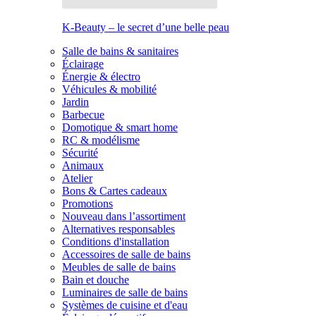
K-Beauty – le secret d’une belle peau
Salle de bains & sanitaires
Éclairage
Énergie & électro
Véhicules & mobilité
Jardin
Barbecue
Domotique & smart home
RC & modélisme
Sécurité
Animaux
Atelier
Bons & Cartes cadeaux
Promotions
Nouveau dans l’assortiment
Alternatives responsables
Conditions d'installation
Accessoires de salle de bains
Meubles de salle de bains
Bain et douche
Luminaires de salle de bains
Systèmes de cuisine et d'eau