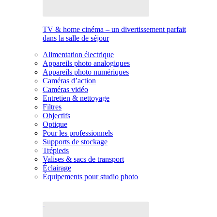
TV & home cinéma – un divertissement parfait
dans la salle de séjour
Alimentation électrique
Appareils photo analogiques
Appareils photo numériques
Caméras d’action
Caméras vidéo
Entretien & nettoyage
Filtres
Objectifs
Optique
Pour les professionnels
Supports de stockage
Trépieds
Valises & sacs de transport
Éclairage
Équipements pour studio photo