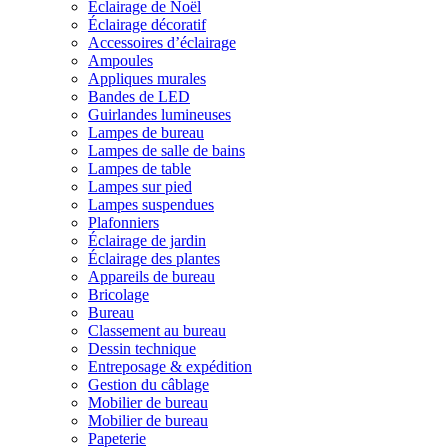
Éclairage de Noël
Éclairage décoratif
Accessoires d’éclairage
Ampoules
Appliques murales
Bandes de LED
Guirlandes lumineuses
Lampes de bureau
Lampes de salle de bains
Lampes de table
Lampes sur pied
Lampes suspendues
Plafonniers
Éclairage de jardin
Éclairage des plantes
Appareils de bureau
Bricolage
Bureau
Classement au bureau
Dessin technique
Entreposage & expédition
Gestion du câblage
Mobilier de bureau
Mobilier de bureau
Papeterie