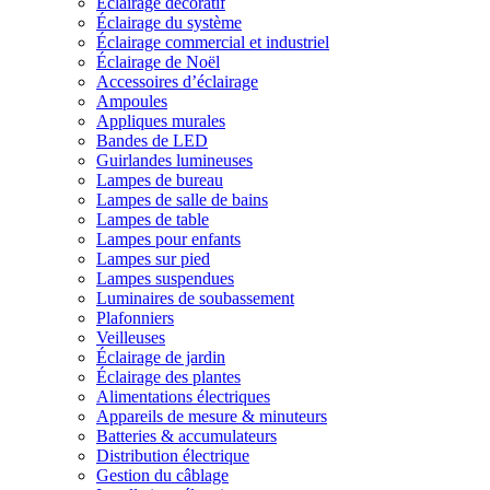
Éclairage décoratif
Éclairage du système
Éclairage commercial et industriel
Éclairage de Noël
Accessoires d’éclairage
Ampoules
Appliques murales
Bandes de LED
Guirlandes lumineuses
Lampes de bureau
Lampes de salle de bains
Lampes de table
Lampes pour enfants
Lampes sur pied
Lampes suspendues
Luminaires de soubassement
Plafonniers
Veilleuses
Éclairage de jardin
Éclairage des plantes
Alimentations électriques
Appareils de mesure & minuteurs
Batteries & accumulateurs
Distribution électrique
Gestion du câblage