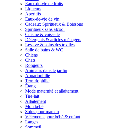
Eaux-de-vie de fruits
Liqueurs
Apéritifs
Eaux-de-vie de vin
Cadeaux Spiritueux & Boissons
Spiritueux sans alcool
Cuisine & vaisselle
Détergents & articles ménagers
Lessive & soins des textiles
Salle de bains & WC
Chiens
Chats
Rongeurs
Animaux dans le jardin
Aquariophilie
Terrariophilie
Étang
Mode maternité et allaitement
Tire-lait
Allaitement
Mon bébé
Soins pour maman
Vêtements pour bébé & enfant
Langes
Sommeil