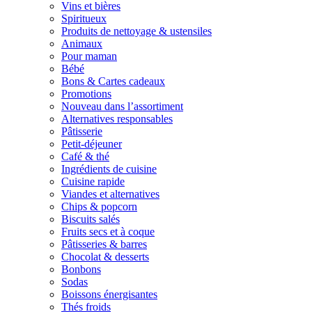
Vins et bières
Spiritueux
Produits de nettoyage & ustensiles
Animaux
Pour maman
Bébé
Bons & Cartes cadeaux
Promotions
Nouveau dans l’assortiment
Alternatives responsables
Pâtisserie
Petit-déjeuner
Café & thé
Ingrédients de cuisine
Cuisine rapide
Viandes et alternatives
Chips & popcorn
Biscuits salés
Fruits secs et à coque
Pâtisseries & barres
Chocolat & desserts
Bonbons
Sodas
Boissons énergisantes
Thés froids