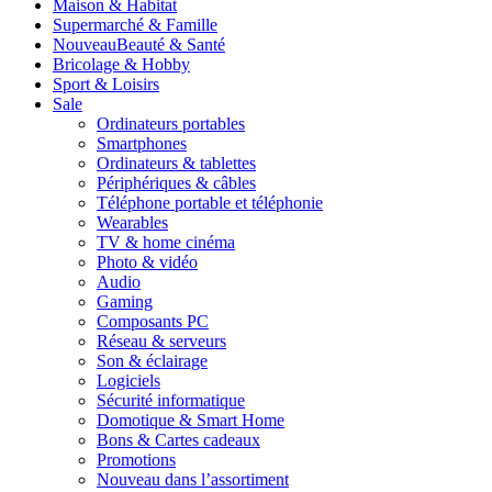
Maison & Habitat
Supermarché & Famille
Nouveau
Beauté & Santé
Bricolage & Hobby
Sport & Loisirs
Sale
Ordinateurs portables
Smartphones
Ordinateurs & tablettes
Périphériques & câbles
Téléphone portable et téléphonie
Wearables
TV & home cinéma
Photo & vidéo
Audio
Gaming
Composants PC
Réseau & serveurs
Son & éclairage
Logiciels
Sécurité informatique
Domotique & Smart Home
Bons & Cartes cadeaux
Promotions
Nouveau dans l’assortiment