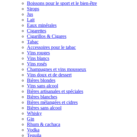
Boissons pour le sport et le bien-être
Sirops
Jus
Lait
Eaux minérales
Cigarettes
Cigarillos & Cigares
Tabac
Accessoires pour le tabac
Vins rouges
Vins blancs
Vins rosés
Champagnes et vins mousseux
Vins doux et de dessert
Bières blondes
Vins sans alcool
Bières artisanales et spéciales
Bières blanches
Bières mèlangées et cidres
Bières sans alcool
Whisky
Gin
Rhum & cachaça
Vodka
Tequila