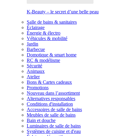
K-Beauty – le secret d’une belle peau
Salle de bains & sanitaires
Éclairage
Énergie & électro
Véhicules & mobilité
Jardin
Barbecue
Domotique & smart home
RC & modélisme
Sécurité
Animaux
Atelier
Bons & Cartes cadeaux
Promotions
Nouveau dans l’assortiment
Alternatives responsables
Conditions d'installation
Accessoires de salle de bains
Meubles de salle de bains
Bain et douche
Luminaires de salle de bains
Systèmes de cuisine et d'eau