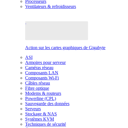
Processeurs
Ventilateurs & refroidisseurs
Action sur les cartes graphiques de Gigabyte
ASI
Armoires pour serveur
Caméras réseau
Composants LAN
Composants Wi-Fi
Câbles réseau
Fibre optique
Modems & routeurs
Powerline (CPL)
Sauvegarde des données
Serveurs
Stockage & NAS
Systèmes KVM
Techniques de sécurité