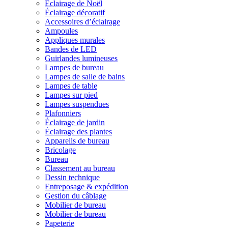
Éclairage de Noël
Éclairage décoratif
Accessoires d’éclairage
Ampoules
Appliques murales
Bandes de LED
Guirlandes lumineuses
Lampes de bureau
Lampes de salle de bains
Lampes de table
Lampes sur pied
Lampes suspendues
Plafonniers
Éclairage de jardin
Éclairage des plantes
Appareils de bureau
Bricolage
Bureau
Classement au bureau
Dessin technique
Entreposage & expédition
Gestion du câblage
Mobilier de bureau
Mobilier de bureau
Papeterie