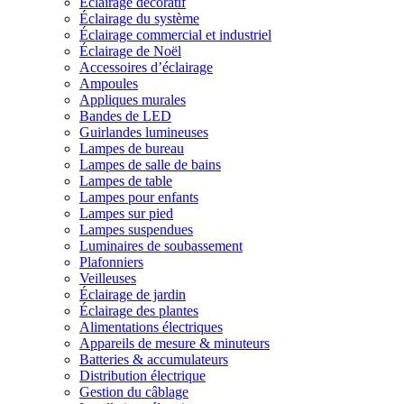
Éclairage décoratif
Éclairage du système
Éclairage commercial et industriel
Éclairage de Noël
Accessoires d’éclairage
Ampoules
Appliques murales
Bandes de LED
Guirlandes lumineuses
Lampes de bureau
Lampes de salle de bains
Lampes de table
Lampes pour enfants
Lampes sur pied
Lampes suspendues
Luminaires de soubassement
Plafonniers
Veilleuses
Éclairage de jardin
Éclairage des plantes
Alimentations électriques
Appareils de mesure & minuteurs
Batteries & accumulateurs
Distribution électrique
Gestion du câblage