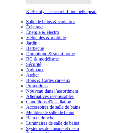
K-Beauty – le secret d’une belle peau
Salle de bains & sanitaires
Éclairage
Énergie & électro
Véhicules & mobilité
Jardin
Barbecue
Domotique & smart home
RC & modélisme
Sécurité
Animaux
Atelier
Bons & Cartes cadeaux
Promotions
Nouveau dans l’assortiment
Alternatives responsables
Conditions d'installation
Accessoires de salle de bains
Meubles de salle de bains
Bain et douche
Luminaires de salle de bains
Systèmes de cuisine et d'eau