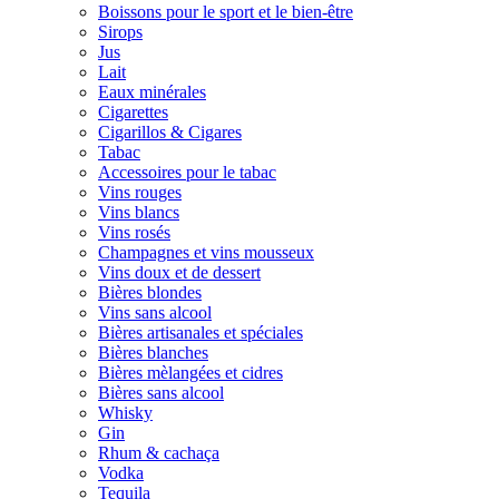
Boissons pour le sport et le bien-être
Sirops
Jus
Lait
Eaux minérales
Cigarettes
Cigarillos & Cigares
Tabac
Accessoires pour le tabac
Vins rouges
Vins blancs
Vins rosés
Champagnes et vins mousseux
Vins doux et de dessert
Bières blondes
Vins sans alcool
Bières artisanales et spéciales
Bières blanches
Bières mèlangées et cidres
Bières sans alcool
Whisky
Gin
Rhum & cachaça
Vodka
Tequila