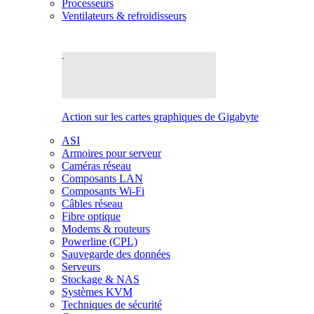
Processeurs
Ventilateurs & refroidisseurs
Action sur les cartes graphiques de Gigabyte
ASI
Armoires pour serveur
Caméras réseau
Composants LAN
Composants Wi-Fi
Câbles réseau
Fibre optique
Modems & routeurs
Powerline (CPL)
Sauvegarde des données
Serveurs
Stockage & NAS
Systèmes KVM
Techniques de sécurité