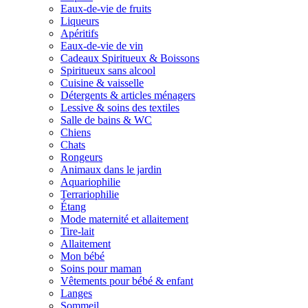
Eaux-de-vie de fruits
Liqueurs
Apéritifs
Eaux-de-vie de vin
Cadeaux Spiritueux & Boissons
Spiritueux sans alcool
Cuisine & vaisselle
Détergents & articles ménagers
Lessive & soins des textiles
Salle de bains & WC
Chiens
Chats
Rongeurs
Animaux dans le jardin
Aquariophilie
Terrariophilie
Étang
Mode maternité et allaitement
Tire-lait
Allaitement
Mon bébé
Soins pour maman
Vêtements pour bébé & enfant
Langes
Sommeil