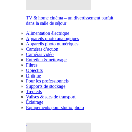
TV & home cinéma – un divertissement parfait
dans la salle de séjour
Alimentation électrique
Appareils photo analogiques
Appareils photo numériques
Caméras d’action
Caméras vidéo
Entretien & nettoyage
Filtres
Objectifs
Optique
Pour les professionnels
Supports de stockage
Trépieds
Valises & sacs de transport
Éclairage
Équipements pour studio photo