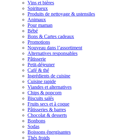
Vins et bières
Spiritueux
Produits de nettoyage & ustensiles
Animaux
Pour maman
Bébé
Bons & Cartes cadeaux
Promotions
Nouveau dans l’assortiment
Alternatives responsables
Pâtisserie
Petit-déjeuner
Café & thé
Ingrédients de cuisine
Cuisine rapide
Viandes et alternatives
Chips & popcorn
Biscuits salés
Fruits secs et à coque
Pâtisseries & barres
Chocolat & desserts
Bonbons
Sodas
Boissons énergisantes
Thés froids