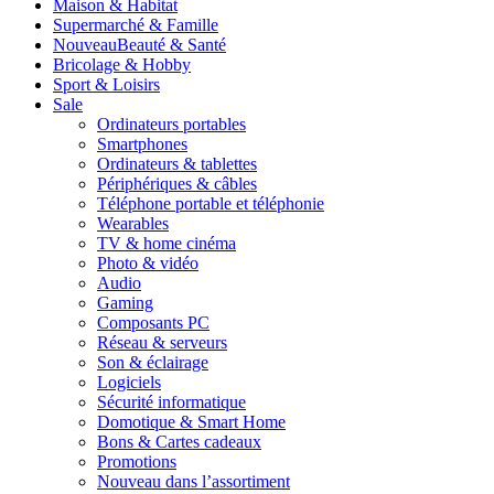
Maison & Habitat
Supermarché & Famille
Nouveau
Beauté & Santé
Bricolage & Hobby
Sport & Loisirs
Sale
Ordinateurs portables
Smartphones
Ordinateurs & tablettes
Périphériques & câbles
Téléphone portable et téléphonie
Wearables
TV & home cinéma
Photo & vidéo
Audio
Gaming
Composants PC
Réseau & serveurs
Son & éclairage
Logiciels
Sécurité informatique
Domotique & Smart Home
Bons & Cartes cadeaux
Promotions
Nouveau dans l’assortiment