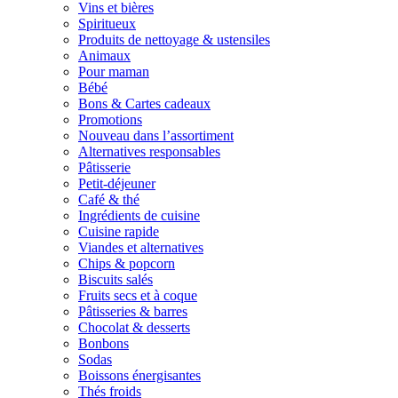
Vins et bières
Spiritueux
Produits de nettoyage & ustensiles
Animaux
Pour maman
Bébé
Bons & Cartes cadeaux
Promotions
Nouveau dans l’assortiment
Alternatives responsables
Pâtisserie
Petit-déjeuner
Café & thé
Ingrédients de cuisine
Cuisine rapide
Viandes et alternatives
Chips & popcorn
Biscuits salés
Fruits secs et à coque
Pâtisseries & barres
Chocolat & desserts
Bonbons
Sodas
Boissons énergisantes
Thés froids