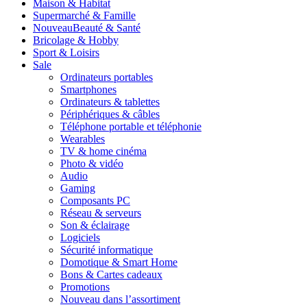
Maison & Habitat
Supermarché & Famille
Nouveau
Beauté & Santé
Bricolage & Hobby
Sport & Loisirs
Sale
Ordinateurs portables
Smartphones
Ordinateurs & tablettes
Périphériques & câbles
Téléphone portable et téléphonie
Wearables
TV & home cinéma
Photo & vidéo
Audio
Gaming
Composants PC
Réseau & serveurs
Son & éclairage
Logiciels
Sécurité informatique
Domotique & Smart Home
Bons & Cartes cadeaux
Promotions
Nouveau dans l’assortiment