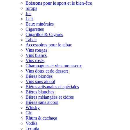
Boissons pour le sport et le bien-être
Sirops
Jus
Lait
Eaux minérales
Cigarettes
Cigarillos & Cigares
Tabac
Accessoires pour le tabac
Vins rouges
Vins blancs
Vins rosés
Champagnes et vins mousseux
Vins doux et de dessert
Bières blondes
Vins sans alcool
Bières artisanales et spéciales
Bières blanches
Bières mèlangées et cidres
Bières sans alcool
Whisky
Gin
Rhum & cachaça
Vodka
Tequila