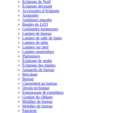
Éclairage de Noël
Éclairage décoratif
Accessoires d’éclairage
Ampoules
Appliques murales
Bandes de LED
Guirlandes lumineuses
Lampes de bureau
Lampes de salle de bains
Lampes de table
Lampes sur pied
Lampes suspendues
Plafonniers
Éclairage de jardin
Éclairage des plantes
Appareils de bureau
Bricolage
Bureau
Classement au bureau
Dessin technique
Entreposage & expédition
Gestion du câblage
Mobilier de bureau
Mobilier de bureau
Papeterie