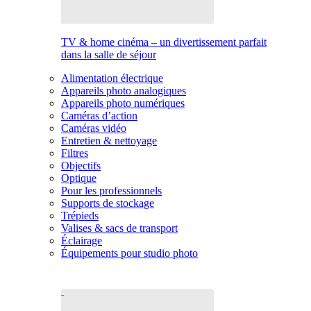
TV & home cinéma – un divertissement parfait
dans la salle de séjour
Alimentation électrique
Appareils photo analogiques
Appareils photo numériques
Caméras d’action
Caméras vidéo
Entretien & nettoyage
Filtres
Objectifs
Optique
Pour les professionnels
Supports de stockage
Trépieds
Valises & sacs de transport
Éclairage
Équipements pour studio photo