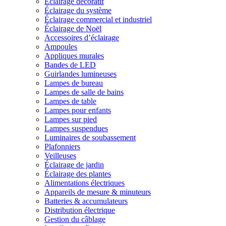
Éclairage décoratif
Éclairage du système
Éclairage commercial et industriel
Éclairage de Noël
Accessoires d’éclairage
Ampoules
Appliques murales
Bandes de LED
Guirlandes lumineuses
Lampes de bureau
Lampes de salle de bains
Lampes de table
Lampes pour enfants
Lampes sur pied
Lampes suspendues
Luminaires de soubassement
Plafonniers
Veilleuses
Éclairage de jardin
Éclairage des plantes
Alimentations électriques
Appareils de mesure & minuteurs
Batteries & accumulateurs
Distribution électrique
Gestion du câblage