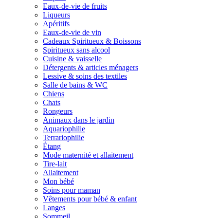
Eaux-de-vie de fruits
Liqueurs
Apéritifs
Eaux-de-vie de vin
Cadeaux Spiritueux & Boissons
Spiritueux sans alcool
Cuisine & vaisselle
Détergents & articles ménagers
Lessive & soins des textiles
Salle de bains & WC
Chiens
Chats
Rongeurs
Animaux dans le jardin
Aquariophilie
Terrariophilie
Étang
Mode maternité et allaitement
Tire-lait
Allaitement
Mon bébé
Soins pour maman
Vêtements pour bébé & enfant
Langes
Sommeil