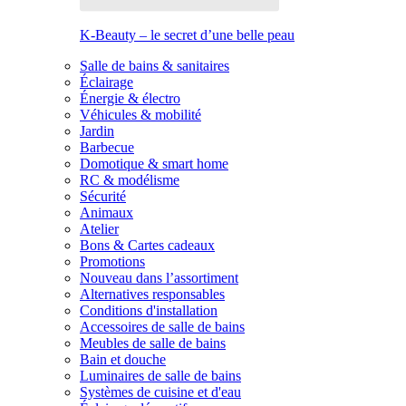
K-Beauty – le secret d’une belle peau
Salle de bains & sanitaires
Éclairage
Énergie & électro
Véhicules & mobilité
Jardin
Barbecue
Domotique & smart home
RC & modélisme
Sécurité
Animaux
Atelier
Bons & Cartes cadeaux
Promotions
Nouveau dans l’assortiment
Alternatives responsables
Conditions d'installation
Accessoires de salle de bains
Meubles de salle de bains
Bain et douche
Luminaires de salle de bains
Systèmes de cuisine et d'eau