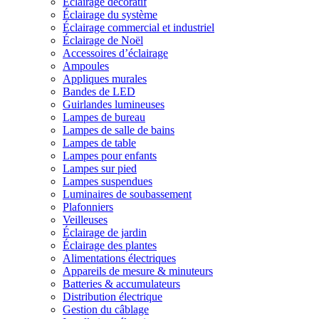
Éclairage décoratif
Éclairage du système
Éclairage commercial et industriel
Éclairage de Noël
Accessoires d’éclairage
Ampoules
Appliques murales
Bandes de LED
Guirlandes lumineuses
Lampes de bureau
Lampes de salle de bains
Lampes de table
Lampes pour enfants
Lampes sur pied
Lampes suspendues
Luminaires de soubassement
Plafonniers
Veilleuses
Éclairage de jardin
Éclairage des plantes
Alimentations électriques
Appareils de mesure & minuteurs
Batteries & accumulateurs
Distribution électrique
Gestion du câblage