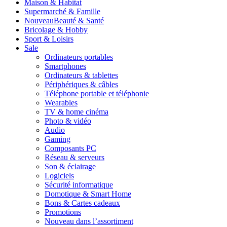
Maison & Habitat
Supermarché & Famille
Nouveau
Beauté & Santé
Bricolage & Hobby
Sport & Loisirs
Sale
Ordinateurs portables
Smartphones
Ordinateurs & tablettes
Périphériques & câbles
Téléphone portable et téléphonie
Wearables
TV & home cinéma
Photo & vidéo
Audio
Gaming
Composants PC
Réseau & serveurs
Son & éclairage
Logiciels
Sécurité informatique
Domotique & Smart Home
Bons & Cartes cadeaux
Promotions
Nouveau dans l’assortiment