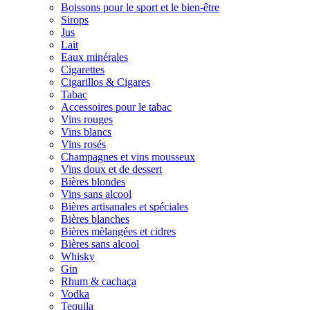
Boissons pour le sport et le bien-être
Sirops
Jus
Lait
Eaux minérales
Cigarettes
Cigarillos & Cigares
Tabac
Accessoires pour le tabac
Vins rouges
Vins blancs
Vins rosés
Champagnes et vins mousseux
Vins doux et de dessert
Bières blondes
Vins sans alcool
Bières artisanales et spéciales
Bières blanches
Bières mèlangées et cidres
Bières sans alcool
Whisky
Gin
Rhum & cachaça
Vodka
Tequila