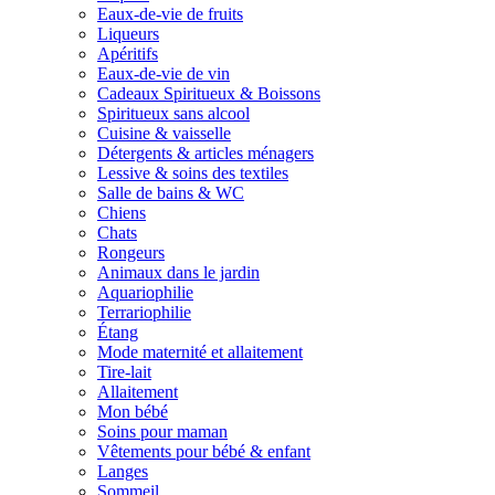
Eaux-de-vie de fruits
Liqueurs
Apéritifs
Eaux-de-vie de vin
Cadeaux Spiritueux & Boissons
Spiritueux sans alcool
Cuisine & vaisselle
Détergents & articles ménagers
Lessive & soins des textiles
Salle de bains & WC
Chiens
Chats
Rongeurs
Animaux dans le jardin
Aquariophilie
Terrariophilie
Étang
Mode maternité et allaitement
Tire-lait
Allaitement
Mon bébé
Soins pour maman
Vêtements pour bébé & enfant
Langes
Sommeil