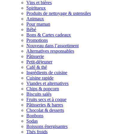
Vins et bières
Spiritueux
Produits de nettoyage & ustensiles
Animaux
Pour maman
Bébé
Bons & Cartes cadeaux
Promotions
Nouveau dans l’assortiment
Alternatives responsables
Pâtisserie
Petit-déjeuner
Café & thé
Ingrédients de cuisine
Cuisine rapide
Viandes et alternatives
Chips & popcorn
Biscuits salés
Fruits secs et à coque
Pâtisseries & barres
Chocolat & desserts
Bonbons
Sodas
Boissons énergisantes
Thés froids