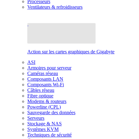
Processeurs
Ventilateurs & refroidisseurs
Action sur les cartes graphiques de Gigabyte
ASI
Armoires pour serveur
Caméras réseau
Composants LAN
Composants Wi-Fi
Câbles réseau
Fibre optique
Modems & routeurs
Powerline (CPL)
Sauvegarde des données
Serveurs
Stockage & NAS
Systèmes KVM
Techniques de sécurité