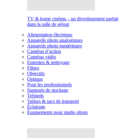
TV & home cinéma – un divertissement parfait
dans la salle de séjour
Alimentation électrique
Appareils photo analogiques
Appareils photo numériques
Caméras d’action
Caméras vidéo
Entretien & nettoyage
Filtres
Objectifs
Optique
Pour les professionnels
Supports de stockage
Trépieds
Valises & sacs de transport
Éclairage
Équipements pour studio photo