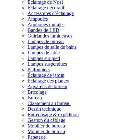
Éclairage de Noël
Éclairage décoratif
Accessoires d’éclairage
Ampoules
Appliques murales
Bandes de LED
Guirlandes lumineuses
Lampes de bureau
Lampes de salle de bains
Lampes de table
Lampes sur pied
Lampes suspendues
Plafonniers
Éclairage de jardin
Éclairage des plantes
Appareils de bureau
Bricolage
Bureau
Classement au bureau
Dessin technique
Entreposage & expédition
Gestion du câblage
Mobilier de bureau
Mobilier de bureau
Papeterie