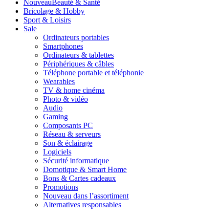
Nouveau
Beauté & Santé
Bricolage & Hobby
Sport & Loisirs
Sale
Ordinateurs portables
Smartphones
Ordinateurs & tablettes
Périphériques & câbles
Téléphone portable et téléphonie
Wearables
TV & home cinéma
Photo & vidéo
Audio
Gaming
Composants PC
Réseau & serveurs
Son & éclairage
Logiciels
Sécurité informatique
Domotique & Smart Home
Bons & Cartes cadeaux
Promotions
Nouveau dans l’assortiment
Alternatives responsables