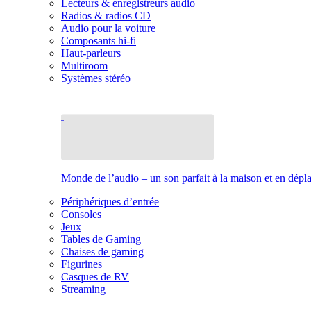
Lecteurs & enregistreurs audio
Radios & radios CD
Audio pour la voiture
Composants hi-fi
Haut-parleurs
Multiroom
Systèmes stéréo
Monde de l’audio – un son parfait à la maison et en dép
Périphériques d’entrée
Consoles
Jeux
Tables de Gaming
Chaises de gaming
Figurines
Casques de RV
Streaming