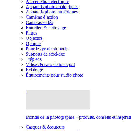
Alimentation électrique
Appareils photo analogiques
Appareils photo numériques
Caméras d’action
Caméras vidéo
Entretien & nettoyage
Filtres
Objectifs
Optique
Pour les professionnels
Supports de stockage
Trépieds
Valises & sacs de transport
Éclairage
Équipements pour studio photo
Monde de la photographie – produits, conseils et inspirat
Casques & écouteurs