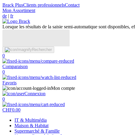
Brack Plus
Clients professionnels
Contact
Mon Assortiment
de
|
fr
Lorsque les résultats de la saisie semi-automatique sont disponibles, eff
Rechercher
0
Comparaison
0
Favoris
Mon compte
Connexion
0
CHF
0.00
IT & Multimédia
Maison & Habitat
Supermarché & Famille