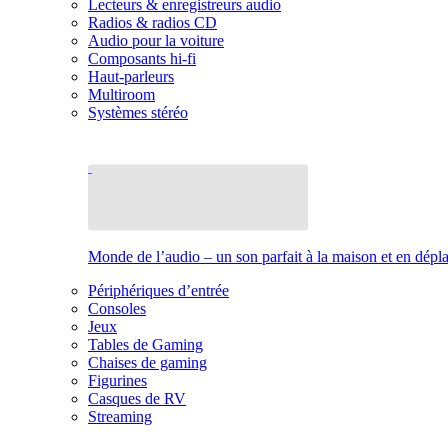
Lecteurs & enregistreurs audio
Radios & radios CD
Audio pour la voiture
Composants hi-fi
Haut-parleurs
Multiroom
Systèmes stéréo
Monde de l’audio – un son parfait à la maison et en dép
Périphériques d’entrée
Consoles
Jeux
Tables de Gaming
Chaises de gaming
Figurines
Casques de RV
Streaming