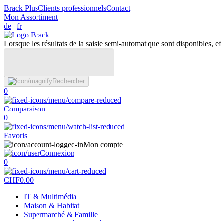
Brack Plus
Clients professionnels
Contact
Mon Assortiment
de
|
fr
Lorsque les résultats de la saisie semi-automatique sont disponibles, eff
Rechercher
0
Comparaison
0
Favoris
Mon compte
Connexion
0
CHF
0.00
IT & Multimédia
Maison & Habitat
Supermarché & Famille