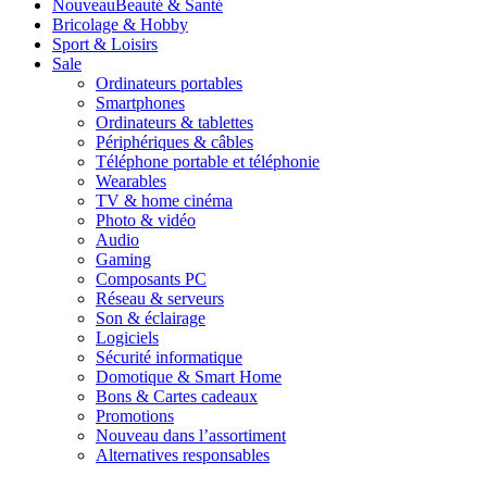
Nouveau
Beauté & Santé
Bricolage & Hobby
Sport & Loisirs
Sale
Ordinateurs portables
Smartphones
Ordinateurs & tablettes
Périphériques & câbles
Téléphone portable et téléphonie
Wearables
TV & home cinéma
Photo & vidéo
Audio
Gaming
Composants PC
Réseau & serveurs
Son & éclairage
Logiciels
Sécurité informatique
Domotique & Smart Home
Bons & Cartes cadeaux
Promotions
Nouveau dans l’assortiment
Alternatives responsables