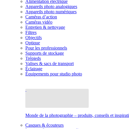
Alimentation électrique
Appareils photo analogiques
Appareils photo numériques
Caméras d’action
Caméras vidéo
Entretien & nettoyage
Filtres
Objectifs
Optique
Pour les professionnels
Supports de stockage
Trépieds
Valises & sacs de transport
Éclairage
Équipements pour studio photo
Monde de la photographie – produits, conseils et inspirat
Casques & écouteurs