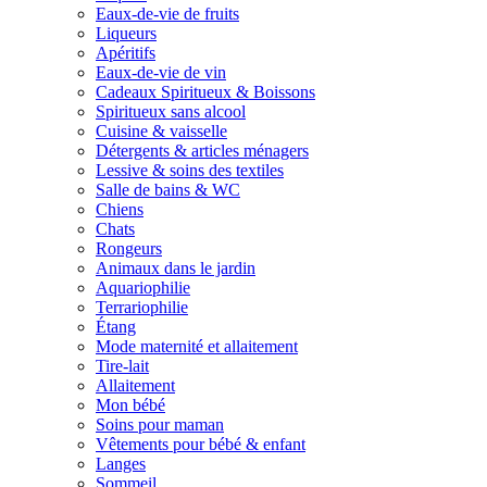
Eaux-de-vie de fruits
Liqueurs
Apéritifs
Eaux-de-vie de vin
Cadeaux Spiritueux & Boissons
Spiritueux sans alcool
Cuisine & vaisselle
Détergents & articles ménagers
Lessive & soins des textiles
Salle de bains & WC
Chiens
Chats
Rongeurs
Animaux dans le jardin
Aquariophilie
Terrariophilie
Étang
Mode maternité et allaitement
Tire-lait
Allaitement
Mon bébé
Soins pour maman
Vêtements pour bébé & enfant
Langes
Sommeil