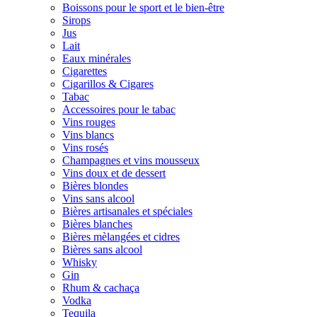
Boissons pour le sport et le bien-être
Sirops
Jus
Lait
Eaux minérales
Cigarettes
Cigarillos & Cigares
Tabac
Accessoires pour le tabac
Vins rouges
Vins blancs
Vins rosés
Champagnes et vins mousseux
Vins doux et de dessert
Bières blondes
Vins sans alcool
Bières artisanales et spéciales
Bières blanches
Bières mèlangées et cidres
Bières sans alcool
Whisky
Gin
Rhum & cachaça
Vodka
Tequila