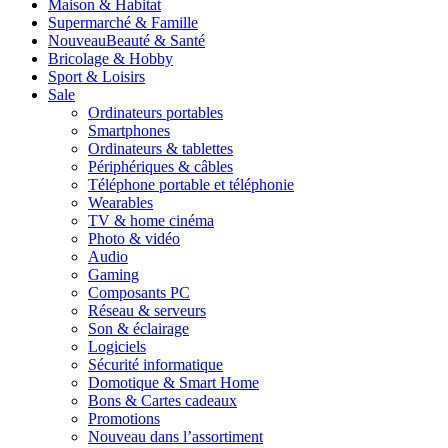
Maison & Habitat
Supermarché & Famille
Nouveau
Beauté & Santé
Bricolage & Hobby
Sport & Loisirs
Sale
Ordinateurs portables
Smartphones
Ordinateurs & tablettes
Périphériques & câbles
Téléphone portable et téléphonie
Wearables
TV & home cinéma
Photo & vidéo
Audio
Gaming
Composants PC
Réseau & serveurs
Son & éclairage
Logiciels
Sécurité informatique
Domotique & Smart Home
Bons & Cartes cadeaux
Promotions
Nouveau dans l’assortiment