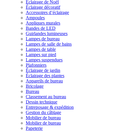
Éclairage de Noël
Éclairage décoratif
Accessoires d’éclairage
Ampoules
Appliques murales
Bandes de LED
Guirlandes lumineuses
Lampes de bureau
Lampes de salle de bains
Lampes de table
Lampes sur pied
Lampes suspendues
Plafonniers
Éclairage de jardin
Éclairage des plantes
Appareils de bureau
Bricolage
Bureau
Classement au bureau
Dessin technique
Entreposage & expédition
Gestion du câblage
Mobilier de bureau
Mobilier de bureau
Papeterie