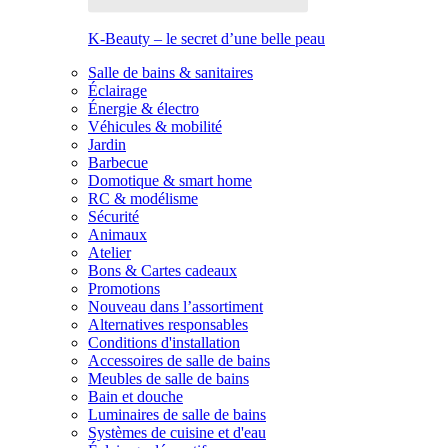
K-Beauty – le secret d’une belle peau
Salle de bains & sanitaires
Éclairage
Énergie & électro
Véhicules & mobilité
Jardin
Barbecue
Domotique & smart home
RC & modélisme
Sécurité
Animaux
Atelier
Bons & Cartes cadeaux
Promotions
Nouveau dans l’assortiment
Alternatives responsables
Conditions d'installation
Accessoires de salle de bains
Meubles de salle de bains
Bain et douche
Luminaires de salle de bains
Systèmes de cuisine et d'eau