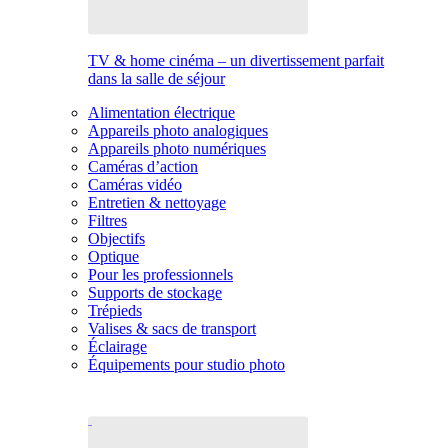
TV & home cinéma – un divertissement parfait
dans la salle de séjour
Alimentation électrique
Appareils photo analogiques
Appareils photo numériques
Caméras d’action
Caméras vidéo
Entretien & nettoyage
Filtres
Objectifs
Optique
Pour les professionnels
Supports de stockage
Trépieds
Valises & sacs de transport
Éclairage
Équipements pour studio photo