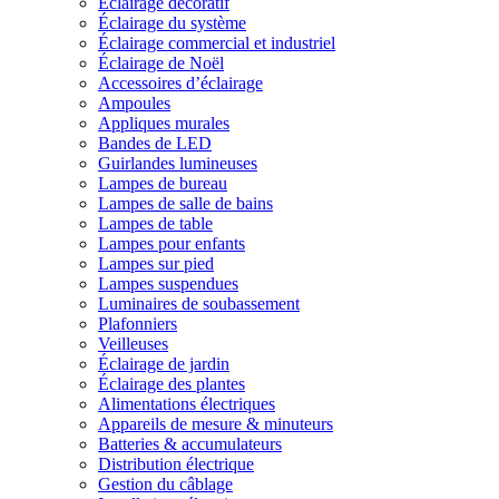
Éclairage décoratif
Éclairage du système
Éclairage commercial et industriel
Éclairage de Noël
Accessoires d’éclairage
Ampoules
Appliques murales
Bandes de LED
Guirlandes lumineuses
Lampes de bureau
Lampes de salle de bains
Lampes de table
Lampes pour enfants
Lampes sur pied
Lampes suspendues
Luminaires de soubassement
Plafonniers
Veilleuses
Éclairage de jardin
Éclairage des plantes
Alimentations électriques
Appareils de mesure & minuteurs
Batteries & accumulateurs
Distribution électrique
Gestion du câblage