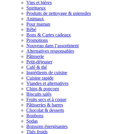
Vins et bières
Spiritueux
Produits de nettoyage & ustensiles
Animaux
Pour maman
Bébé
Bons & Cartes cadeaux
Promotions
Nouveau dans l’assortiment
Alternatives responsables
Pâtisserie
Petit-déjeuner
Café & thé
Ingrédients de cuisine
Cuisine rapide
Viandes et alternatives
Chips & popcorn
Biscuits salés
Fruits secs et à coque
Pâtisseries & barres
Chocolat & desserts
Bonbons
Sodas
Boissons énergisantes
Thés froids