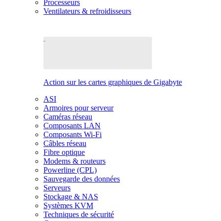
Processeurs
Ventilateurs & refroidisseurs
Action sur les cartes graphiques de Gigabyte
ASI
Armoires pour serveur
Caméras réseau
Composants LAN
Composants Wi-Fi
Câbles réseau
Fibre optique
Modems & routeurs
Powerline (CPL)
Sauvegarde des données
Serveurs
Stockage & NAS
Systèmes KVM
Techniques de sécurité