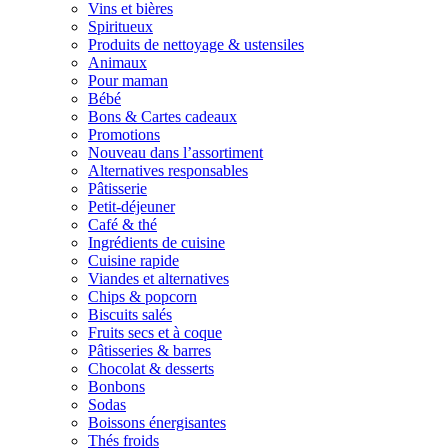
Vins et bières
Spiritueux
Produits de nettoyage & ustensiles
Animaux
Pour maman
Bébé
Bons & Cartes cadeaux
Promotions
Nouveau dans l’assortiment
Alternatives responsables
Pâtisserie
Petit-déjeuner
Café & thé
Ingrédients de cuisine
Cuisine rapide
Viandes et alternatives
Chips & popcorn
Biscuits salés
Fruits secs et à coque
Pâtisseries & barres
Chocolat & desserts
Bonbons
Sodas
Boissons énergisantes
Thés froids