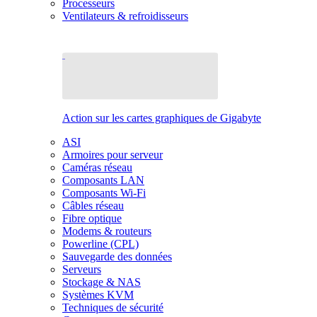
Processeurs
Ventilateurs & refroidisseurs
Action sur les cartes graphiques de Gigabyte
ASI
Armoires pour serveur
Caméras réseau
Composants LAN
Composants Wi-Fi
Câbles réseau
Fibre optique
Modems & routeurs
Powerline (CPL)
Sauvegarde des données
Serveurs
Stockage & NAS
Systèmes KVM
Techniques de sécurité