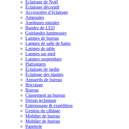
Éclairage de Noël
Éclairage décoratif
Accessoires d’éclairage
Ampoules
Appliques murales
Bandes de LED
Guirlandes lumineuses
Lampes de bureau
Lampes de salle de bains
Lampes de table
Lampes sur pied
Lampes suspendues
Plafonniers
Éclairage de jardin
Éclairage des plantes
Appareils de bureau
Bricolage
Bureau
Classement au bureau
Dessin technique
Entreposage & expédition
Gestion du câblage
Mobilier de bureau
Mobilier de bureau
Papeterie