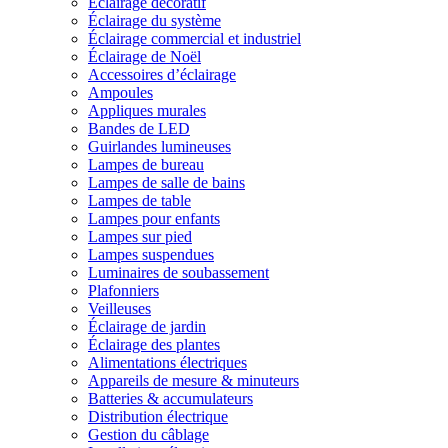
Éclairage décoratif
Éclairage du système
Éclairage commercial et industriel
Éclairage de Noël
Accessoires d’éclairage
Ampoules
Appliques murales
Bandes de LED
Guirlandes lumineuses
Lampes de bureau
Lampes de salle de bains
Lampes de table
Lampes pour enfants
Lampes sur pied
Lampes suspendues
Luminaires de soubassement
Plafonniers
Veilleuses
Éclairage de jardin
Éclairage des plantes
Alimentations électriques
Appareils de mesure & minuteurs
Batteries & accumulateurs
Distribution électrique
Gestion du câblage