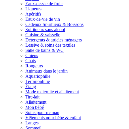
Eaux-de-vie de fruits
Liqueurs
Apéritifs
Eaux-de-vie de vin
Cadeaux Spiritueux & Boissons
Spiritueux sans alcool
Cuisine & vaisselle
Détergents & articles ménagers
Lessive & soins des textiles
Salle de bains & WC
Chiens
Chats
Rongeurs
Animaux dans le jardin
Aquariophilie
Terrariophilie
Étang
Mode maternité et allaitement
Tire-lait
Allaitement
Mon bébé
Soins pour maman
Vêtements pour bébé & enfant
Langes
Sommeil