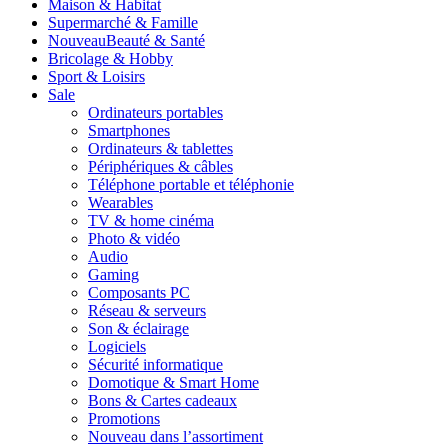
Maison & Habitat
Supermarché & Famille
Nouveau
Beauté & Santé
Bricolage & Hobby
Sport & Loisirs
Sale
Ordinateurs portables
Smartphones
Ordinateurs & tablettes
Périphériques & câbles
Téléphone portable et téléphonie
Wearables
TV & home cinéma
Photo & vidéo
Audio
Gaming
Composants PC
Réseau & serveurs
Son & éclairage
Logiciels
Sécurité informatique
Domotique & Smart Home
Bons & Cartes cadeaux
Promotions
Nouveau dans l’assortiment