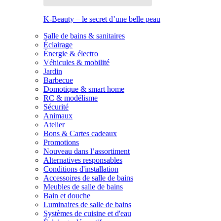
K-Beauty – le secret d’une belle peau
Salle de bains & sanitaires
Éclairage
Énergie & électro
Véhicules & mobilité
Jardin
Barbecue
Domotique & smart home
RC & modélisme
Sécurité
Animaux
Atelier
Bons & Cartes cadeaux
Promotions
Nouveau dans l’assortiment
Alternatives responsables
Conditions d'installation
Accessoires de salle de bains
Meubles de salle de bains
Bain et douche
Luminaires de salle de bains
Systèmes de cuisine et d'eau