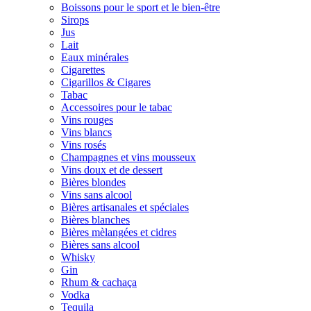
Boissons pour le sport et le bien-être
Sirops
Jus
Lait
Eaux minérales
Cigarettes
Cigarillos & Cigares
Tabac
Accessoires pour le tabac
Vins rouges
Vins blancs
Vins rosés
Champagnes et vins mousseux
Vins doux et de dessert
Bières blondes
Vins sans alcool
Bières artisanales et spéciales
Bières blanches
Bières mèlangées et cidres
Bières sans alcool
Whisky
Gin
Rhum & cachaça
Vodka
Tequila