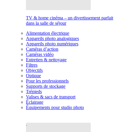
TV & home cinéma – un divertissement parfait
dans la salle de séjour
Alimentation électrique
Appareils photo analogiques
Appareils photo numériques
Caméras d’action
Caméras vidéo
Entretien & nettoyage
Filtres
Objectifs
Optique
Pour les professionnels
Supports de stockage
Trépieds
Valises & sacs de transport
Éclairage
Équipements pour studio photo