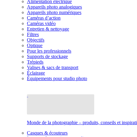
Alimentation électrique
Appareils photo analogiques
Appareils photo numériques
Caméras d’action
Caméras vidéo
Entretien & nettoyage
Filtres
Objectifs
Optique
Pour les professionnels
Supports de stockage
Trépieds
Valises & sacs de transport
Éclairage
Équipements pour studio photo
Monde de la photographie – produits, conseils et inspirat
Casques & écouteurs