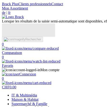
Brack Plus
Clients professionnels
Contact
Mon Assortiment
de
|
fr
Lorsque les résultats de la saisie semi-automatique sont disponibles, eff
Rechercher
0
Comparaison
0
Favoris
Mon compte
Connexion
0
CHF
0.00
IT & Multimédia
Maison & Habitat
Supermarché & Famille