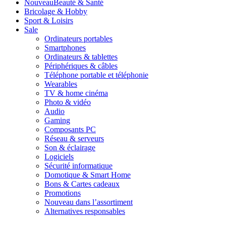
Nouveau
Beauté & Santé
Bricolage & Hobby
Sport & Loisirs
Sale
Ordinateurs portables
Smartphones
Ordinateurs & tablettes
Périphériques & câbles
Téléphone portable et téléphonie
Wearables
TV & home cinéma
Photo & vidéo
Audio
Gaming
Composants PC
Réseau & serveurs
Son & éclairage
Logiciels
Sécurité informatique
Domotique & Smart Home
Bons & Cartes cadeaux
Promotions
Nouveau dans l’assortiment
Alternatives responsables