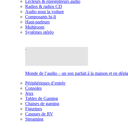
Lecteurs & enregistreurs audio
Radios & radios CD
Audio pour la voiture
Composants hi-fi
Haut-parleurs
Multiroom
Systèmes stéréo
Monde de l’audio – un son parfait à la maison et en dép
Périphériques d’entrée
Consoles
Jeux
Tables de Gaming
Chaises de gaming
Figurines
Casques de RV
Streaming