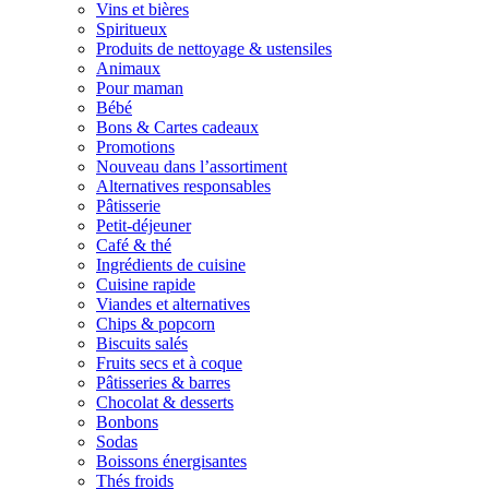
Vins et bières
Spiritueux
Produits de nettoyage & ustensiles
Animaux
Pour maman
Bébé
Bons & Cartes cadeaux
Promotions
Nouveau dans l’assortiment
Alternatives responsables
Pâtisserie
Petit-déjeuner
Café & thé
Ingrédients de cuisine
Cuisine rapide
Viandes et alternatives
Chips & popcorn
Biscuits salés
Fruits secs et à coque
Pâtisseries & barres
Chocolat & desserts
Bonbons
Sodas
Boissons énergisantes
Thés froids