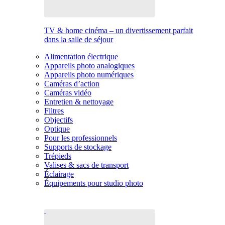
TV & home cinéma – un divertissement parfait
dans la salle de séjour
Alimentation électrique
Appareils photo analogiques
Appareils photo numériques
Caméras d’action
Caméras vidéo
Entretien & nettoyage
Filtres
Objectifs
Optique
Pour les professionnels
Supports de stockage
Trépieds
Valises & sacs de transport
Éclairage
Équipements pour studio photo