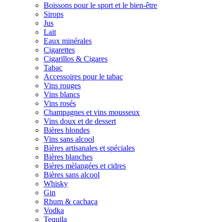
Boissons pour le sport et le bien-être
Sirops
Jus
Lait
Eaux minérales
Cigarettes
Cigarillos & Cigares
Tabac
Accessoires pour le tabac
Vins rouges
Vins blancs
Vins rosés
Champagnes et vins mousseux
Vins doux et de dessert
Bières blondes
Vins sans alcool
Bières artisanales et spéciales
Bières blanches
Bières mèlangées et cidres
Bières sans alcool
Whisky
Gin
Rhum & cachaça
Vodka
Tequila