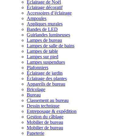
Éclairage de Noël
Éclairage décoratif
Accessoires d’éclairage
Ampoules
Appliques murales
Bandes de LED
Guirlandes lumineuses
Lampes de bureau
Lampes de salle de bains
Lampes de table
Lampes sur pied
Lampes suspendues
Plafonniers
Éclairage de jardin
Éclairage des plantes
Appareils de bureau
Bricolage
Bureau
Classement au bureau
Dessin technique
Entreposage & expédition
Gestion du câblage
Mobilier de bureau
Mobilier de bureau
Papeterie