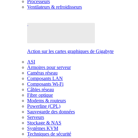
Processeurs
Ventilateurs & refroidisseurs
Action sur les cartes graphiques de Gigabyte
ASI
Armoires pour serveur
Caméras réseau
Composants LAN
Composants Wi-Fi
Câbles réseau
Fibre optique
Modems & routeurs
Powerline (CPL)
Sauvegarde des données
Serveurs
Stockage & NAS
Systèmes KVM
Techniques de sécurité