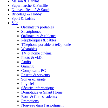
Maison & Habitat
Supermarché & Famille
Nouveau
Beauté & Santé
Bricolage & Hobby
Sport & Loisirs
Sale
Ordinateurs portables
Smartphones
Ordinateurs & tablettes
Périphériques & câbles
Téléphone portable et téléphonie
Wearables
TV & home cinéma
Photo & vidéo
Audio
Gaming
Composants PC
Réseau & serveurs
Son & éclairage
Logiciels
Sécurité informatique
Domotique & Smart Home
Bons & Cartes cadeaux
Promotions
Nouveau dans l’assortiment