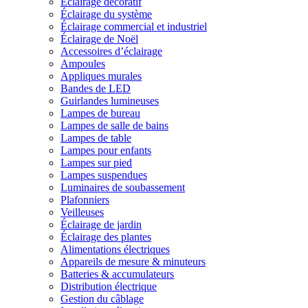
Éclairage décoratif
Éclairage du système
Éclairage commercial et industriel
Éclairage de Noël
Accessoires d’éclairage
Ampoules
Appliques murales
Bandes de LED
Guirlandes lumineuses
Lampes de bureau
Lampes de salle de bains
Lampes de table
Lampes pour enfants
Lampes sur pied
Lampes suspendues
Luminaires de soubassement
Plafonniers
Veilleuses
Éclairage de jardin
Éclairage des plantes
Alimentations électriques
Appareils de mesure & minuteurs
Batteries & accumulateurs
Distribution électrique
Gestion du câblage