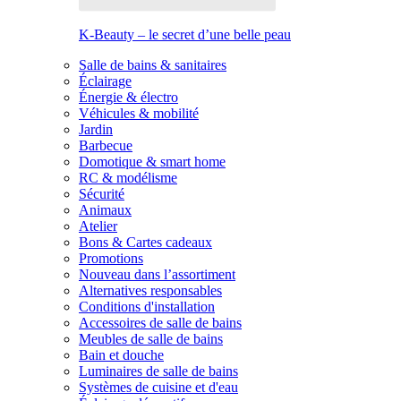
K-Beauty – le secret d’une belle peau
Salle de bains & sanitaires
Éclairage
Énergie & électro
Véhicules & mobilité
Jardin
Barbecue
Domotique & smart home
RC & modélisme
Sécurité
Animaux
Atelier
Bons & Cartes cadeaux
Promotions
Nouveau dans l’assortiment
Alternatives responsables
Conditions d'installation
Accessoires de salle de bains
Meubles de salle de bains
Bain et douche
Luminaires de salle de bains
Systèmes de cuisine et d'eau