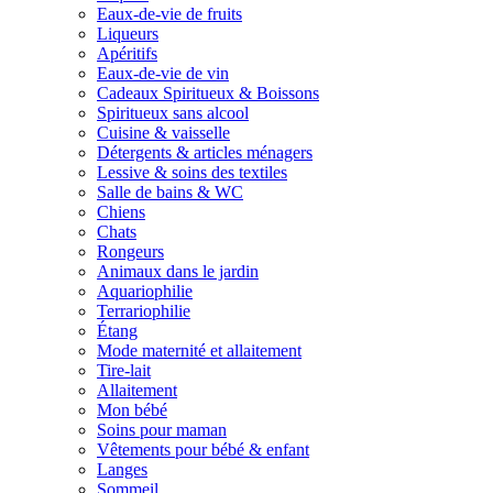
Eaux-de-vie de fruits
Liqueurs
Apéritifs
Eaux-de-vie de vin
Cadeaux Spiritueux & Boissons
Spiritueux sans alcool
Cuisine & vaisselle
Détergents & articles ménagers
Lessive & soins des textiles
Salle de bains & WC
Chiens
Chats
Rongeurs
Animaux dans le jardin
Aquariophilie
Terrariophilie
Étang
Mode maternité et allaitement
Tire-lait
Allaitement
Mon bébé
Soins pour maman
Vêtements pour bébé & enfant
Langes
Sommeil