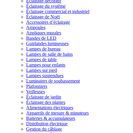
Éclairage décoratif
Éclairage du système
Éclairage commercial et industriel
Éclairage de Noël
Accessoires d’éclairage
Ampoules
Appliques murales
Bandes de LED
Guirlandes lumineuses
Lampes de bureau
Lampes de salle de bains
Lampes de table
Lampes pour enfants
Lampes sur pied
Lampes suspendues
Luminaires de soubassement
Plafonniers
Veilleuses
Éclairage de jardin
Éclairage des plantes
Alimentations électriques
Appareils de mesure & minuteurs
Batteries & accumulateurs
Distribution électrique
Gestion du câblage