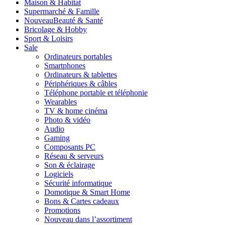
Maison & Habitat
Supermarché & Famille
Nouveau
Beauté & Santé
Bricolage & Hobby
Sport & Loisirs
Sale
Ordinateurs portables
Smartphones
Ordinateurs & tablettes
Périphériques & câbles
Téléphone portable et téléphonie
Wearables
TV & home cinéma
Photo & vidéo
Audio
Gaming
Composants PC
Réseau & serveurs
Son & éclairage
Logiciels
Sécurité informatique
Domotique & Smart Home
Bons & Cartes cadeaux
Promotions
Nouveau dans l’assortiment