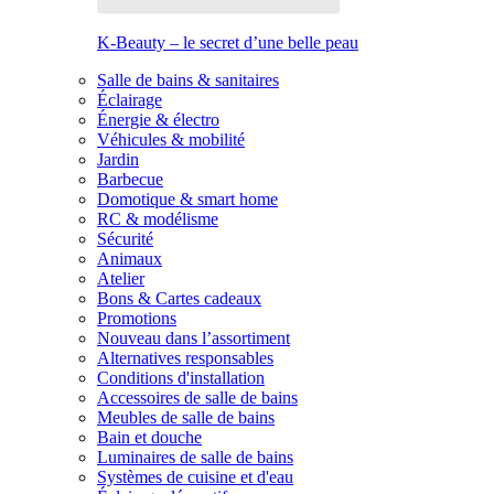
K-Beauty – le secret d’une belle peau
Salle de bains & sanitaires
Éclairage
Énergie & électro
Véhicules & mobilité
Jardin
Barbecue
Domotique & smart home
RC & modélisme
Sécurité
Animaux
Atelier
Bons & Cartes cadeaux
Promotions
Nouveau dans l’assortiment
Alternatives responsables
Conditions d'installation
Accessoires de salle de bains
Meubles de salle de bains
Bain et douche
Luminaires de salle de bains
Systèmes de cuisine et d'eau