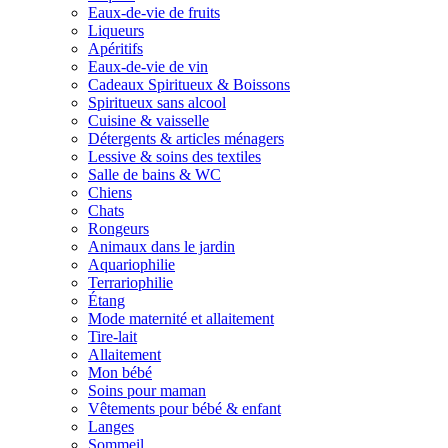
Eaux-de-vie de fruits
Liqueurs
Apéritifs
Eaux-de-vie de vin
Cadeaux Spiritueux & Boissons
Spiritueux sans alcool
Cuisine & vaisselle
Détergents & articles ménagers
Lessive & soins des textiles
Salle de bains & WC
Chiens
Chats
Rongeurs
Animaux dans le jardin
Aquariophilie
Terrariophilie
Étang
Mode maternité et allaitement
Tire-lait
Allaitement
Mon bébé
Soins pour maman
Vêtements pour bébé & enfant
Langes
Sommeil