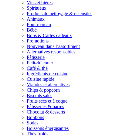
Vins et bières
Spiritueux
Produits de nettoyage & ustensiles
Animaux
Pour maman
Bébé
Bons & Cartes cadeaux
Promotions
Nouveau dans l’assortiment
Alternatives responsables
Pâtisserie
Petit-déjeuner
Café & thé
Ingrédients de cuisine
Cuisine rapide
Viandes et alternatives
Chips & popcorn
Biscuits salés
Fruits secs et à coque
Pâtisseries & barres
Chocolat & desserts
Bonbons
Sodas
Boissons énergisantes
Thés froids