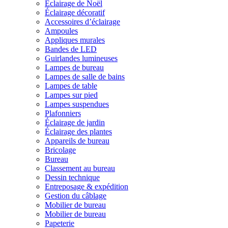
Éclairage de Noël
Éclairage décoratif
Accessoires d’éclairage
Ampoules
Appliques murales
Bandes de LED
Guirlandes lumineuses
Lampes de bureau
Lampes de salle de bains
Lampes de table
Lampes sur pied
Lampes suspendues
Plafonniers
Éclairage de jardin
Éclairage des plantes
Appareils de bureau
Bricolage
Bureau
Classement au bureau
Dessin technique
Entreposage & expédition
Gestion du câblage
Mobilier de bureau
Mobilier de bureau
Papeterie