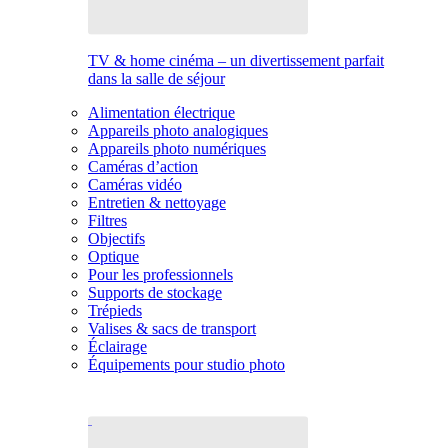
TV & home cinéma – un divertissement parfait
dans la salle de séjour
Alimentation électrique
Appareils photo analogiques
Appareils photo numériques
Caméras d’action
Caméras vidéo
Entretien & nettoyage
Filtres
Objectifs
Optique
Pour les professionnels
Supports de stockage
Trépieds
Valises & sacs de transport
Éclairage
Équipements pour studio photo