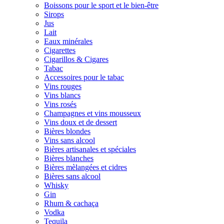
Boissons pour le sport et le bien-être
Sirops
Jus
Lait
Eaux minérales
Cigarettes
Cigarillos & Cigares
Tabac
Accessoires pour le tabac
Vins rouges
Vins blancs
Vins rosés
Champagnes et vins mousseux
Vins doux et de dessert
Bières blondes
Vins sans alcool
Bières artisanales et spéciales
Bières blanches
Bières mèlangées et cidres
Bières sans alcool
Whisky
Gin
Rhum & cachaça
Vodka
Tequila