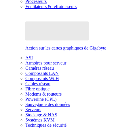
Processeurs
Ventilateurs & refroidisseurs
Action sur les cartes graphiques de Gigabyte
ASI
Armoires pour serveur
Caméras réseau
Composants LAN
Composants Wi-Fi
Câbles réseau
Fibre optique
Modems & routeurs
Powerline (CPL)
Sauvegarde des données
Serveurs
Stockage & NAS
Systèmes KVM
Techniques de sécurité