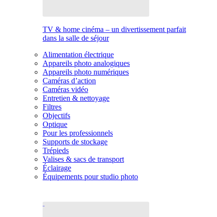
TV & home cinéma – un divertissement parfait
dans la salle de séjour
Alimentation électrique
Appareils photo analogiques
Appareils photo numériques
Caméras d’action
Caméras vidéo
Entretien & nettoyage
Filtres
Objectifs
Optique
Pour les professionnels
Supports de stockage
Trépieds
Valises & sacs de transport
Éclairage
Équipements pour studio photo