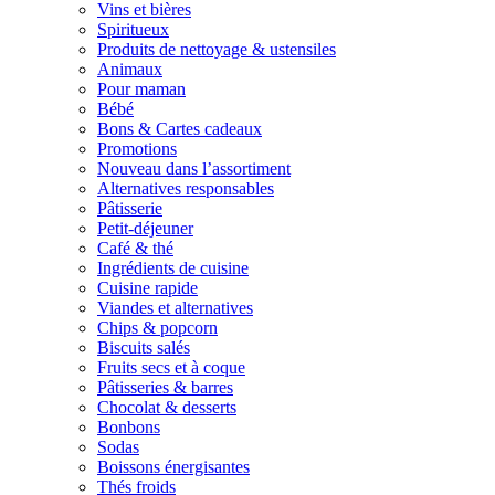
Vins et bières
Spiritueux
Produits de nettoyage & ustensiles
Animaux
Pour maman
Bébé
Bons & Cartes cadeaux
Promotions
Nouveau dans l’assortiment
Alternatives responsables
Pâtisserie
Petit-déjeuner
Café & thé
Ingrédients de cuisine
Cuisine rapide
Viandes et alternatives
Chips & popcorn
Biscuits salés
Fruits secs et à coque
Pâtisseries & barres
Chocolat & desserts
Bonbons
Sodas
Boissons énergisantes
Thés froids