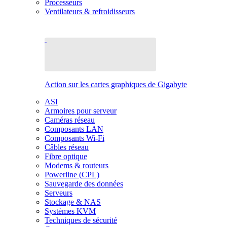
Processeurs
Ventilateurs & refroidisseurs
Action sur les cartes graphiques de Gigabyte
ASI
Armoires pour serveur
Caméras réseau
Composants LAN
Composants Wi-Fi
Câbles réseau
Fibre optique
Modems & routeurs
Powerline (CPL)
Sauvegarde des données
Serveurs
Stockage & NAS
Systèmes KVM
Techniques de sécurité