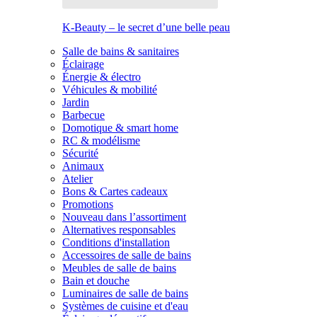
K-Beauty – le secret d’une belle peau
Salle de bains & sanitaires
Éclairage
Énergie & électro
Véhicules & mobilité
Jardin
Barbecue
Domotique & smart home
RC & modélisme
Sécurité
Animaux
Atelier
Bons & Cartes cadeaux
Promotions
Nouveau dans l’assortiment
Alternatives responsables
Conditions d'installation
Accessoires de salle de bains
Meubles de salle de bains
Bain et douche
Luminaires de salle de bains
Systèmes de cuisine et d'eau