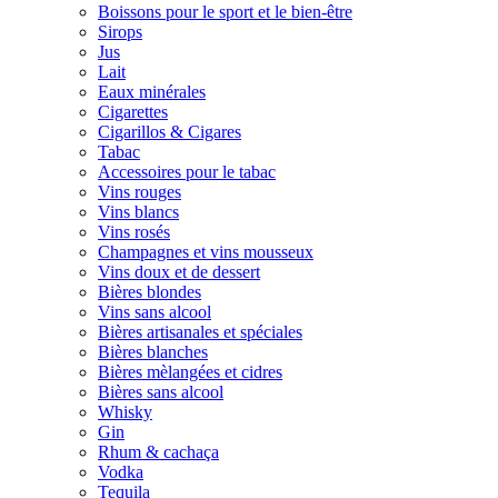
Boissons pour le sport et le bien-être
Sirops
Jus
Lait
Eaux minérales
Cigarettes
Cigarillos & Cigares
Tabac
Accessoires pour le tabac
Vins rouges
Vins blancs
Vins rosés
Champagnes et vins mousseux
Vins doux et de dessert
Bières blondes
Vins sans alcool
Bières artisanales et spéciales
Bières blanches
Bières mèlangées et cidres
Bières sans alcool
Whisky
Gin
Rhum & cachaça
Vodka
Tequila