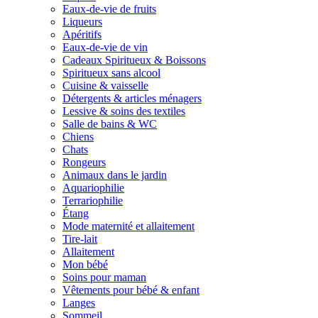
Eaux-de-vie de fruits
Liqueurs
Apéritifs
Eaux-de-vie de vin
Cadeaux Spiritueux & Boissons
Spiritueux sans alcool
Cuisine & vaisselle
Détergents & articles ménagers
Lessive & soins des textiles
Salle de bains & WC
Chiens
Chats
Rongeurs
Animaux dans le jardin
Aquariophilie
Terrariophilie
Étang
Mode maternité et allaitement
Tire-lait
Allaitement
Mon bébé
Soins pour maman
Vêtements pour bébé & enfant
Langes
Sommeil