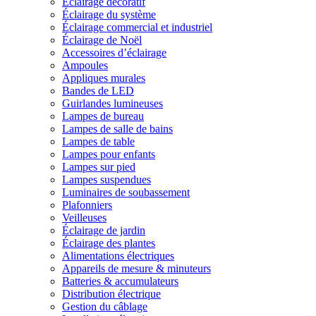
Éclairage décoratif
Éclairage du système
Éclairage commercial et industriel
Éclairage de Noël
Accessoires d’éclairage
Ampoules
Appliques murales
Bandes de LED
Guirlandes lumineuses
Lampes de bureau
Lampes de salle de bains
Lampes de table
Lampes pour enfants
Lampes sur pied
Lampes suspendues
Luminaires de soubassement
Plafonniers
Veilleuses
Éclairage de jardin
Éclairage des plantes
Alimentations électriques
Appareils de mesure & minuteurs
Batteries & accumulateurs
Distribution électrique
Gestion du câblage