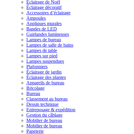
Éclairage de Noël
Éclairage décoratif
Accessoires d’éclairage
Ampoules
Appliques murales
Bandes de LED
Guirlandes lumineuses
Lampes de bureau
Lampes de salle de bains
Lampes de table
Lampes sur pied
Lampes suspendues
Plafonniers
Éclairage de jardin
Éclairage des plantes
Appareils de bureau
Bricolage
Bureau
Classement au bureau
Dessin technique
Entreposage & expédition
Gestion du câblage
Mobilier de bureau
Mobilier de bureau
Papeterie