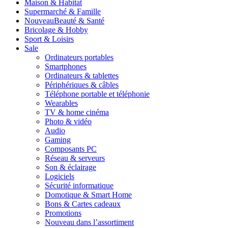
Maison & Habitat
Supermarché & Famille
Nouveau
Beauté & Santé
Bricolage & Hobby
Sport & Loisirs
Sale
Ordinateurs portables
Smartphones
Ordinateurs & tablettes
Périphériques & câbles
Téléphone portable et téléphonie
Wearables
TV & home cinéma
Photo & vidéo
Audio
Gaming
Composants PC
Réseau & serveurs
Son & éclairage
Logiciels
Sécurité informatique
Domotique & Smart Home
Bons & Cartes cadeaux
Promotions
Nouveau dans l’assortiment