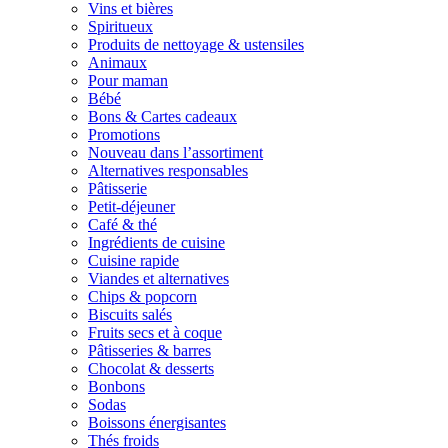
Vins et bières
Spiritueux
Produits de nettoyage & ustensiles
Animaux
Pour maman
Bébé
Bons & Cartes cadeaux
Promotions
Nouveau dans l’assortiment
Alternatives responsables
Pâtisserie
Petit-déjeuner
Café & thé
Ingrédients de cuisine
Cuisine rapide
Viandes et alternatives
Chips & popcorn
Biscuits salés
Fruits secs et à coque
Pâtisseries & barres
Chocolat & desserts
Bonbons
Sodas
Boissons énergisantes
Thés froids