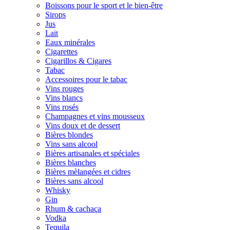
Boissons pour le sport et le bien-être
Sirops
Jus
Lait
Eaux minérales
Cigarettes
Cigarillos & Cigares
Tabac
Accessoires pour le tabac
Vins rouges
Vins blancs
Vins rosés
Champagnes et vins mousseux
Vins doux et de dessert
Bières blondes
Vins sans alcool
Bières artisanales et spéciales
Bières blanches
Bières mèlangées et cidres
Bières sans alcool
Whisky
Gin
Rhum & cachaça
Vodka
Tequila