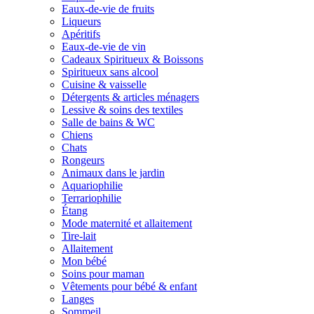
Eaux-de-vie de fruits
Liqueurs
Apéritifs
Eaux-de-vie de vin
Cadeaux Spiritueux & Boissons
Spiritueux sans alcool
Cuisine & vaisselle
Détergents & articles ménagers
Lessive & soins des textiles
Salle de bains & WC
Chiens
Chats
Rongeurs
Animaux dans le jardin
Aquariophilie
Terrariophilie
Étang
Mode maternité et allaitement
Tire-lait
Allaitement
Mon bébé
Soins pour maman
Vêtements pour bébé & enfant
Langes
Sommeil