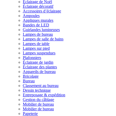
Éclairage de Noël
Éclairage décoratif
Accessoires d’éclairage
Ampoules
Appliques murales
Bandes de LED
Guirlandes lumineuses
Lampes de bureau
Lampes de salle de bains
Lampes de table
Lampes sur pied
Lampes suspendues
Plafonniers
Éclairage de jardin
Éclairage des plantes
Appareils de bureau
Bricolage
Bureau
Classement au bureau
Dessin technique
Entreposage & expédition
Gestion du câblage
Mobilier de bureau
Mobilier de bureau
Papeterie