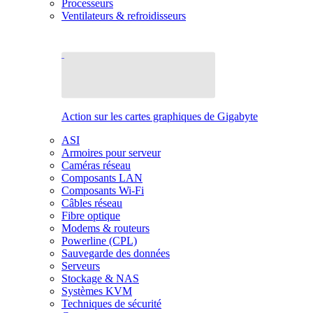
Processeurs
Ventilateurs & refroidisseurs
Action sur les cartes graphiques de Gigabyte
ASI
Armoires pour serveur
Caméras réseau
Composants LAN
Composants Wi-Fi
Câbles réseau
Fibre optique
Modems & routeurs
Powerline (CPL)
Sauvegarde des données
Serveurs
Stockage & NAS
Systèmes KVM
Techniques de sécurité