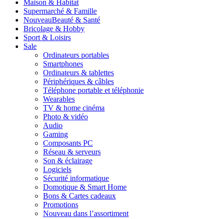
Maison & Habitat
Supermarché & Famille
Nouveau
Beauté & Santé
Bricolage & Hobby
Sport & Loisirs
Sale
Ordinateurs portables
Smartphones
Ordinateurs & tablettes
Périphériques & câbles
Téléphone portable et téléphonie
Wearables
TV & home cinéma
Photo & vidéo
Audio
Gaming
Composants PC
Réseau & serveurs
Son & éclairage
Logiciels
Sécurité informatique
Domotique & Smart Home
Bons & Cartes cadeaux
Promotions
Nouveau dans l’assortiment