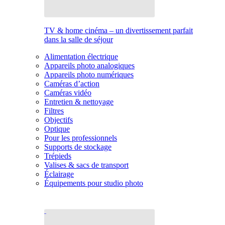
TV & home cinéma – un divertissement parfait
dans la salle de séjour
Alimentation électrique
Appareils photo analogiques
Appareils photo numériques
Caméras d’action
Caméras vidéo
Entretien & nettoyage
Filtres
Objectifs
Optique
Pour les professionnels
Supports de stockage
Trépieds
Valises & sacs de transport
Éclairage
Équipements pour studio photo