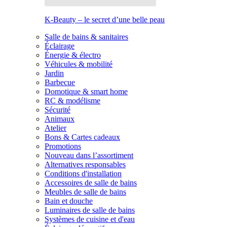
K-Beauty – le secret d’une belle peau
Salle de bains & sanitaires
Éclairage
Énergie & électro
Véhicules & mobilité
Jardin
Barbecue
Domotique & smart home
RC & modélisme
Sécurité
Animaux
Atelier
Bons & Cartes cadeaux
Promotions
Nouveau dans l’assortiment
Alternatives responsables
Conditions d'installation
Accessoires de salle de bains
Meubles de salle de bains
Bain et douche
Luminaires de salle de bains
Systèmes de cuisine et d'eau