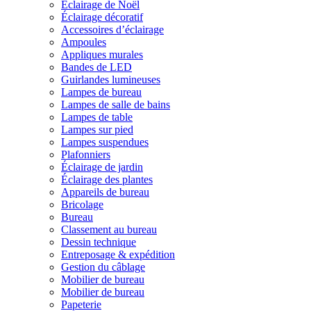
Éclairage de Noël
Éclairage décoratif
Accessoires d’éclairage
Ampoules
Appliques murales
Bandes de LED
Guirlandes lumineuses
Lampes de bureau
Lampes de salle de bains
Lampes de table
Lampes sur pied
Lampes suspendues
Plafonniers
Éclairage de jardin
Éclairage des plantes
Appareils de bureau
Bricolage
Bureau
Classement au bureau
Dessin technique
Entreposage & expédition
Gestion du câblage
Mobilier de bureau
Mobilier de bureau
Papeterie