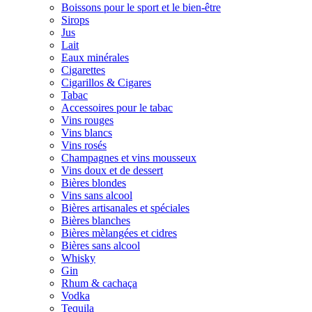
Boissons pour le sport et le bien-être
Sirops
Jus
Lait
Eaux minérales
Cigarettes
Cigarillos & Cigares
Tabac
Accessoires pour le tabac
Vins rouges
Vins blancs
Vins rosés
Champagnes et vins mousseux
Vins doux et de dessert
Bières blondes
Vins sans alcool
Bières artisanales et spéciales
Bières blanches
Bières mèlangées et cidres
Bières sans alcool
Whisky
Gin
Rhum & cachaça
Vodka
Tequila