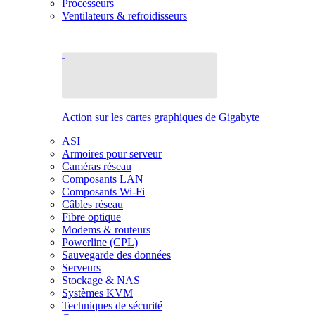
Processeurs
Ventilateurs & refroidisseurs
Action sur les cartes graphiques de Gigabyte
ASI
Armoires pour serveur
Caméras réseau
Composants LAN
Composants Wi-Fi
Câbles réseau
Fibre optique
Modems & routeurs
Powerline (CPL)
Sauvegarde des données
Serveurs
Stockage & NAS
Systèmes KVM
Techniques de sécurité