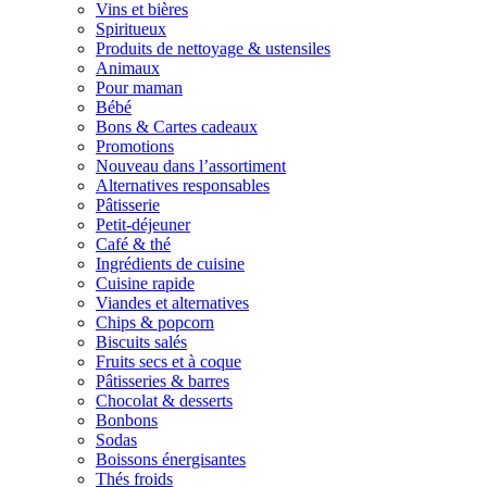
Vins et bières
Spiritueux
Produits de nettoyage & ustensiles
Animaux
Pour maman
Bébé
Bons & Cartes cadeaux
Promotions
Nouveau dans l’assortiment
Alternatives responsables
Pâtisserie
Petit-déjeuner
Café & thé
Ingrédients de cuisine
Cuisine rapide
Viandes et alternatives
Chips & popcorn
Biscuits salés
Fruits secs et à coque
Pâtisseries & barres
Chocolat & desserts
Bonbons
Sodas
Boissons énergisantes
Thés froids