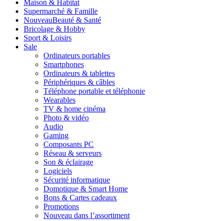
Maison & Habitat
Supermarché & Famille
Nouveau
Beauté & Santé
Bricolage & Hobby
Sport & Loisirs
Sale
Ordinateurs portables
Smartphones
Ordinateurs & tablettes
Périphériques & câbles
Téléphone portable et téléphonie
Wearables
TV & home cinéma
Photo & vidéo
Audio
Gaming
Composants PC
Réseau & serveurs
Son & éclairage
Logiciels
Sécurité informatique
Domotique & Smart Home
Bons & Cartes cadeaux
Promotions
Nouveau dans l’assortiment