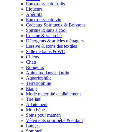
Eaux-de-vie de fruits
Liqueurs
Apéritifs
Eaux-de-vie de vin
Cadeaux Spiritueux & Boissons
Spiritueux sans alcool
Cuisine & vaisselle
Détergents & articles ménagers
Lessive & soins des textiles
Salle de bains & WC
Chiens
Chats
Rongeurs
Animaux dans le jardin
Aquariophilie
Terrariophilie
Étang
Mode maternité et allaitement
Tire-lait
Allaitement
Mon bébé
Soins pour maman
Vêtements pour bébé & enfant
Langes
Sommeil