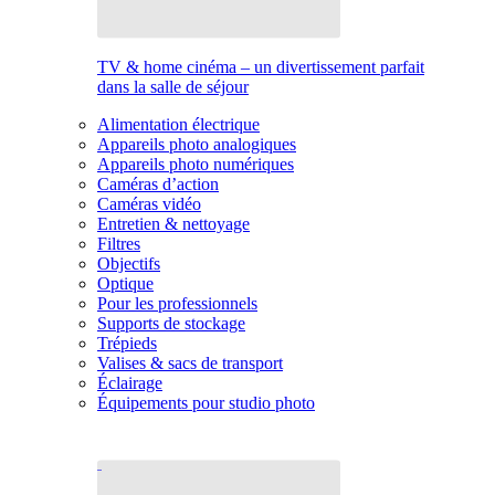
TV & home cinéma – un divertissement parfait
dans la salle de séjour
Alimentation électrique
Appareils photo analogiques
Appareils photo numériques
Caméras d’action
Caméras vidéo
Entretien & nettoyage
Filtres
Objectifs
Optique
Pour les professionnels
Supports de stockage
Trépieds
Valises & sacs de transport
Éclairage
Équipements pour studio photo