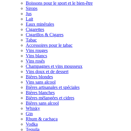
Boissons pour le sport et le bien-être
Sirops
Jus
Lait
Eaux minérales
Cigarettes
Cigarillos & Cigares
Tabac
Accessoires pour le tabac
Vins rouges
Vins blancs
Vins rosés
Champagnes et vins mousseux
Vins doux et de dessert
Bières blondes
Vins sans alcool
Bières artisanales et spéciales
Bières blanches
Bières mèlangées et cidres
Bières sans alcool
Whisky
Gin
Rhum & cachaça
Vodka
Tequila