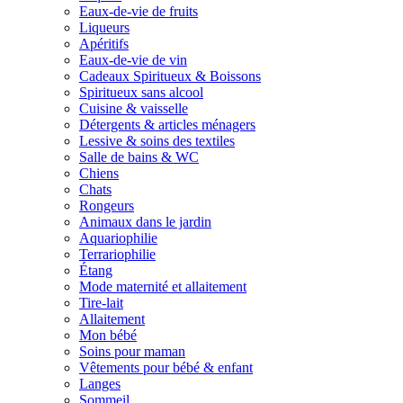
Eaux-de-vie de fruits
Liqueurs
Apéritifs
Eaux-de-vie de vin
Cadeaux Spiritueux & Boissons
Spiritueux sans alcool
Cuisine & vaisselle
Détergents & articles ménagers
Lessive & soins des textiles
Salle de bains & WC
Chiens
Chats
Rongeurs
Animaux dans le jardin
Aquariophilie
Terrariophilie
Étang
Mode maternité et allaitement
Tire-lait
Allaitement
Mon bébé
Soins pour maman
Vêtements pour bébé & enfant
Langes
Sommeil