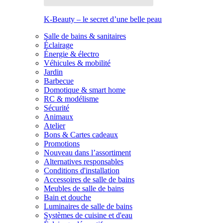
K-Beauty – le secret d’une belle peau
Salle de bains & sanitaires
Éclairage
Énergie & électro
Véhicules & mobilité
Jardin
Barbecue
Domotique & smart home
RC & modélisme
Sécurité
Animaux
Atelier
Bons & Cartes cadeaux
Promotions
Nouveau dans l’assortiment
Alternatives responsables
Conditions d'installation
Accessoires de salle de bains
Meubles de salle de bains
Bain et douche
Luminaires de salle de bains
Systèmes de cuisine et d'eau