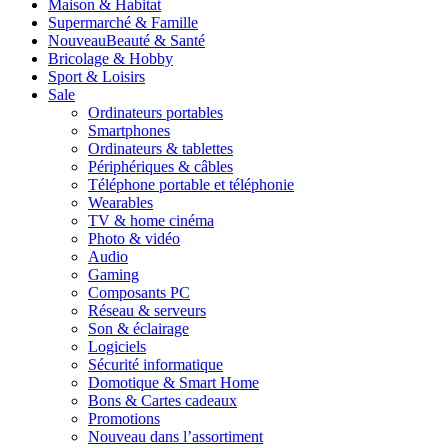
Maison & Habitat
Supermarché & Famille
Nouveau
Beauté & Santé
Bricolage & Hobby
Sport & Loisirs
Sale
Ordinateurs portables
Smartphones
Ordinateurs & tablettes
Périphériques & câbles
Téléphone portable et téléphonie
Wearables
TV & home cinéma
Photo & vidéo
Audio
Gaming
Composants PC
Réseau & serveurs
Son & éclairage
Logiciels
Sécurité informatique
Domotique & Smart Home
Bons & Cartes cadeaux
Promotions
Nouveau dans l’assortiment