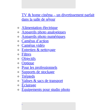
TV & home cinéma – un divertissement parfait
dans la salle de séjour
Alimentation électrique
Appareils photo analogiques
Appareils photo numériques
Caméras d’action
Caméras vidéo
Entretien & nettoyage
Filtres
Objectifs
Optique
Pour les professionnels
Supports de stockage
Trépieds
Valises & sacs de transport
Éclairage
Équipements pour studio photo