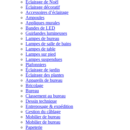
Éclairage de Noël
Éclairage décoratif
Accessoires d’éclairage
Ampoules
Appliques murales
Bandes de LED
Guirlandes lumineuses
Lampes de bureau
Lampes de salle de bains
Lampes de table
Lampes sur pied
Lampes suspendues
Plafonniers
Éclairage de jardin
Éclairage des plantes
Appareils de bureau
Bricolage
Bureau
Classement au bureau
Dessin technique
Entreposage & expédition
Gestion du câblage
Mobilier de bureau
Mobilier de bureau
Papeterie