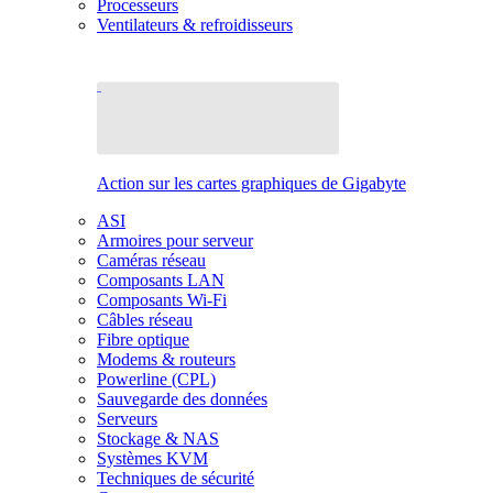
Processeurs
Ventilateurs & refroidisseurs
Action sur les cartes graphiques de Gigabyte
ASI
Armoires pour serveur
Caméras réseau
Composants LAN
Composants Wi-Fi
Câbles réseau
Fibre optique
Modems & routeurs
Powerline (CPL)
Sauvegarde des données
Serveurs
Stockage & NAS
Systèmes KVM
Techniques de sécurité