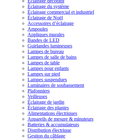
Éclairage décoratif
Éclairage du système
Éclairage commercial et industriel
Éclairage de Noël
Accessoires d’éclairage
Ampoules
Appliques murales
Bandes de LED
Guirlandes lumineuses
Lampes de bureau
Lampes de salle de bains
Lampes de table
Lampes pour enfants
Lampes sur pied
Lampes suspendues
Luminaires de soubassement
Plafonniers
Veilleuses
Éclairage de jardin
Éclairage des plantes
Alimentations électriques
Appareils de mesure & minuteurs
Batteries & accumulateurs
Distribution électrique
Gestion du câblage