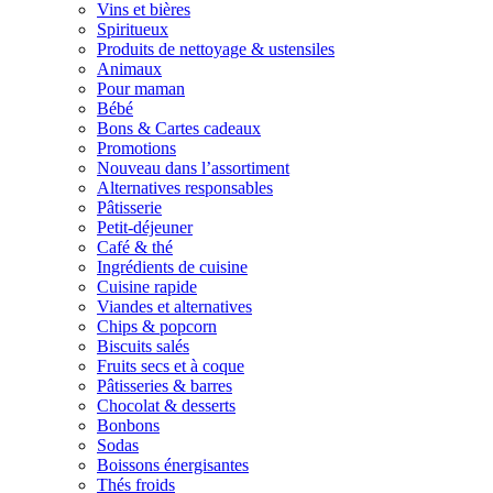
Vins et bières
Spiritueux
Produits de nettoyage & ustensiles
Animaux
Pour maman
Bébé
Bons & Cartes cadeaux
Promotions
Nouveau dans l’assortiment
Alternatives responsables
Pâtisserie
Petit-déjeuner
Café & thé
Ingrédients de cuisine
Cuisine rapide
Viandes et alternatives
Chips & popcorn
Biscuits salés
Fruits secs et à coque
Pâtisseries & barres
Chocolat & desserts
Bonbons
Sodas
Boissons énergisantes
Thés froids