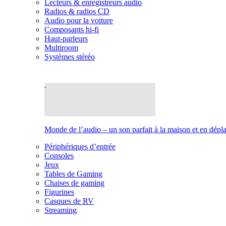
Lecteurs & enregistreurs audio
Radios & radios CD
Audio pour la voiture
Composants hi-fi
Haut-parleurs
Multiroom
Systèmes stéréo
Monde de l’audio – un son parfait à la maison et en dép
Périphériques d’entrée
Consoles
Jeux
Tables de Gaming
Chaises de gaming
Figurines
Casques de RV
Streaming