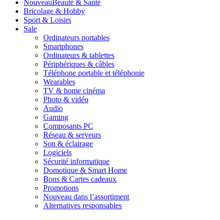
Nouveau
Beauté & Santé
Bricolage & Hobby
Sport & Loisirs
Sale
Ordinateurs portables
Smartphones
Ordinateurs & tablettes
Périphériques & câbles
Téléphone portable et téléphonie
Wearables
TV & home cinéma
Photo & vidéo
Audio
Gaming
Composants PC
Réseau & serveurs
Son & éclairage
Logiciels
Sécurité informatique
Domotique & Smart Home
Bons & Cartes cadeaux
Promotions
Nouveau dans l’assortiment
Alternatives responsables