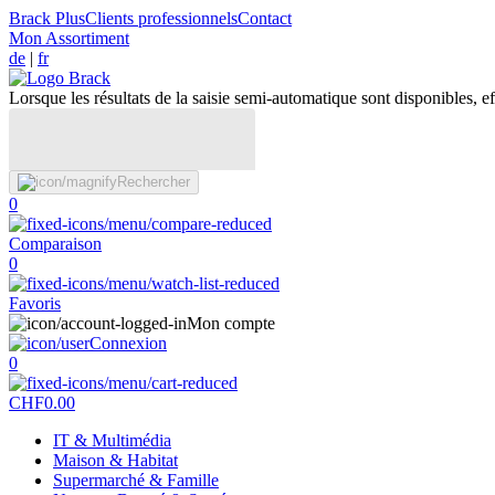
Brack Plus
Clients professionnels
Contact
Mon Assortiment
de
|
fr
Lorsque les résultats de la saisie semi-automatique sont disponibles, eff
Rechercher
0
Comparaison
0
Favoris
Mon compte
Connexion
0
CHF
0.00
IT & Multimédia
Maison & Habitat
Supermarché & Famille