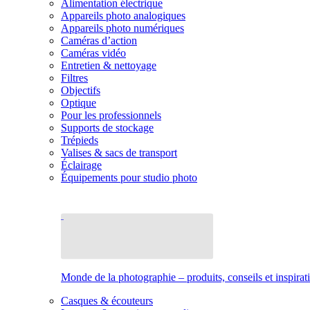
Alimentation électrique
Appareils photo analogiques
Appareils photo numériques
Caméras d’action
Caméras vidéo
Entretien & nettoyage
Filtres
Objectifs
Optique
Pour les professionnels
Supports de stockage
Trépieds
Valises & sacs de transport
Éclairage
Équipements pour studio photo
Monde de la photographie – produits, conseils et inspirat
Casques & écouteurs