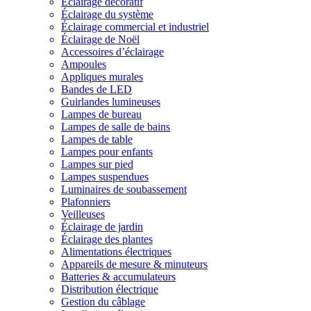
Éclairage décoratif
Éclairage du système
Éclairage commercial et industriel
Éclairage de Noël
Accessoires d’éclairage
Ampoules
Appliques murales
Bandes de LED
Guirlandes lumineuses
Lampes de bureau
Lampes de salle de bains
Lampes de table
Lampes pour enfants
Lampes sur pied
Lampes suspendues
Luminaires de soubassement
Plafonniers
Veilleuses
Éclairage de jardin
Éclairage des plantes
Alimentations électriques
Appareils de mesure & minuteurs
Batteries & accumulateurs
Distribution électrique
Gestion du câblage