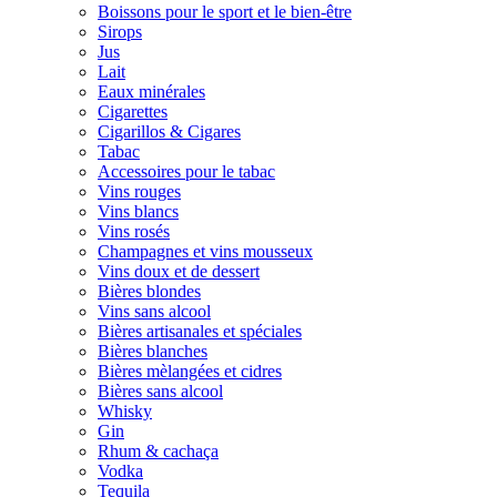
Boissons pour le sport et le bien-être
Sirops
Jus
Lait
Eaux minérales
Cigarettes
Cigarillos & Cigares
Tabac
Accessoires pour le tabac
Vins rouges
Vins blancs
Vins rosés
Champagnes et vins mousseux
Vins doux et de dessert
Bières blondes
Vins sans alcool
Bières artisanales et spéciales
Bières blanches
Bières mèlangées et cidres
Bières sans alcool
Whisky
Gin
Rhum & cachaça
Vodka
Tequila