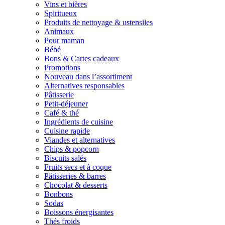
Vins et bières
Spiritueux
Produits de nettoyage & ustensiles
Animaux
Pour maman
Bébé
Bons & Cartes cadeaux
Promotions
Nouveau dans l’assortiment
Alternatives responsables
Pâtisserie
Petit-déjeuner
Café & thé
Ingrédients de cuisine
Cuisine rapide
Viandes et alternatives
Chips & popcorn
Biscuits salés
Fruits secs et à coque
Pâtisseries & barres
Chocolat & desserts
Bonbons
Sodas
Boissons énergisantes
Thés froids