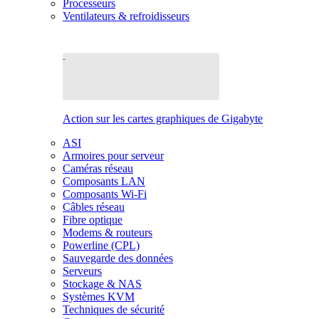
Processeurs
Ventilateurs & refroidisseurs
Action sur les cartes graphiques de Gigabyte
ASI
Armoires pour serveur
Caméras réseau
Composants LAN
Composants Wi-Fi
Câbles réseau
Fibre optique
Modems & routeurs
Powerline (CPL)
Sauvegarde des données
Serveurs
Stockage & NAS
Systèmes KVM
Techniques de sécurité