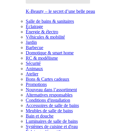
K-Beauty – le secret d’une belle peau
Salle de bains & sanitaires
Éclairage
Énergie & électro
Véhicules & mobilité
Jardin
Barbecue
Domotique & smart home
RC & modélisme
Sécurité
Animaux
Atelier
Bons & Cartes cadeaux
Promotions
Nouveau dans l’assortiment
Alternatives responsables
Conditions d'installation
Accessoires de salle de bains
Meubles de salle de bains
Bain et douche
Luminaires de salle de bains
Systèmes de cuisine et d'eau