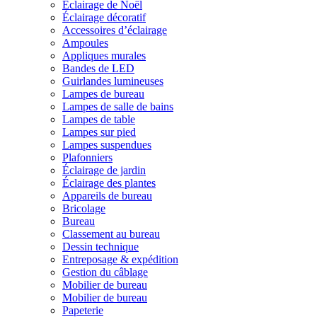
Éclairage de Noël
Éclairage décoratif
Accessoires d’éclairage
Ampoules
Appliques murales
Bandes de LED
Guirlandes lumineuses
Lampes de bureau
Lampes de salle de bains
Lampes de table
Lampes sur pied
Lampes suspendues
Plafonniers
Éclairage de jardin
Éclairage des plantes
Appareils de bureau
Bricolage
Bureau
Classement au bureau
Dessin technique
Entreposage & expédition
Gestion du câblage
Mobilier de bureau
Mobilier de bureau
Papeterie