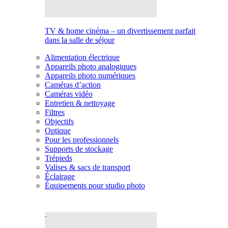
TV & home cinéma – un divertissement parfait
dans la salle de séjour
Alimentation électrique
Appareils photo analogiques
Appareils photo numériques
Caméras d’action
Caméras vidéo
Entretien & nettoyage
Filtres
Objectifs
Optique
Pour les professionnels
Supports de stockage
Trépieds
Valises & sacs de transport
Éclairage
Équipements pour studio photo