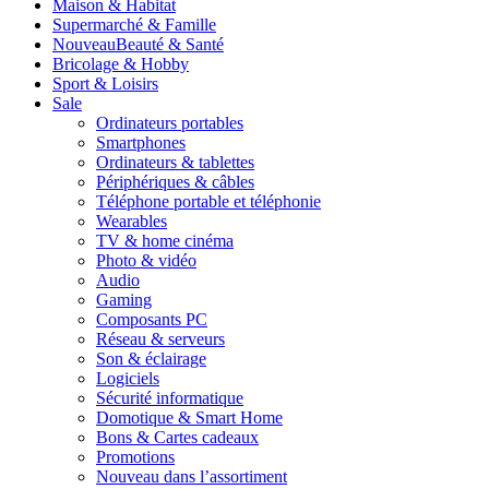
Maison & Habitat
Supermarché & Famille
Nouveau
Beauté & Santé
Bricolage & Hobby
Sport & Loisirs
Sale
Ordinateurs portables
Smartphones
Ordinateurs & tablettes
Périphériques & câbles
Téléphone portable et téléphonie
Wearables
TV & home cinéma
Photo & vidéo
Audio
Gaming
Composants PC
Réseau & serveurs
Son & éclairage
Logiciels
Sécurité informatique
Domotique & Smart Home
Bons & Cartes cadeaux
Promotions
Nouveau dans l’assortiment