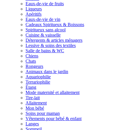
Eaux-de-vie de fruits
Liqueurs
Apéritifs
Eaux-de-vie de vin
Cadeaux Spiritueux & Boissons
Spiritueux sans alcool
Cuisine & vaisselle
Détergents & articles ménagers
Lessive & soins des textiles
Salle de bains & WC
Chiens
Chats
Rongeurs
Animaux dans le jardin
Aquariophilie
Terrariophilie
Étang
Mode maternité et allaitement
Tire-lait
Allaitement
Mon bébé
Soins pour maman
Vêtements pour bébé & enfant
Langes
Sommeil