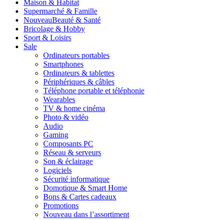
Maison & Habitat
Supermarché & Famille
Nouveau
Beauté & Santé
Bricolage & Hobby
Sport & Loisirs
Sale
Ordinateurs portables
Smartphones
Ordinateurs & tablettes
Périphériques & câbles
Téléphone portable et téléphonie
Wearables
TV & home cinéma
Photo & vidéo
Audio
Gaming
Composants PC
Réseau & serveurs
Son & éclairage
Logiciels
Sécurité informatique
Domotique & Smart Home
Bons & Cartes cadeaux
Promotions
Nouveau dans l’assortiment