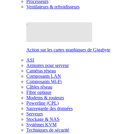
Processeurs
Ventilateurs & refroidisseurs
Action sur les cartes graphiques de Gigabyte
ASI
Armoires pour serveur
Caméras réseau
Composants LAN
Composants Wi-Fi
Câbles réseau
Fibre optique
Modems & routeurs
Powerline (CPL)
Sauvegarde des données
Serveurs
Stockage & NAS
Systèmes KVM
Techniques de sécurité