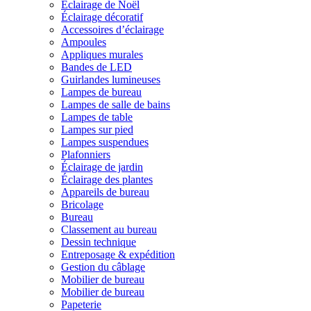
Éclairage de Noël
Éclairage décoratif
Accessoires d’éclairage
Ampoules
Appliques murales
Bandes de LED
Guirlandes lumineuses
Lampes de bureau
Lampes de salle de bains
Lampes de table
Lampes sur pied
Lampes suspendues
Plafonniers
Éclairage de jardin
Éclairage des plantes
Appareils de bureau
Bricolage
Bureau
Classement au bureau
Dessin technique
Entreposage & expédition
Gestion du câblage
Mobilier de bureau
Mobilier de bureau
Papeterie