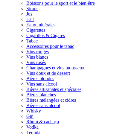
Boissons pour le sport et le bien-être
Sirops
Jus
Lait
Eaux minérales
Cigarettes
Cigarillos & Cigares
Tabac
Accessoires pour le tabac
Vins rouges
Vins blancs
Vins rosés
Champagnes et vins mousseux
Vins doux et de dessert
Bières blondes
Vins sans alcool
Bières artisanales et spéciales
Bières blanches
Bières mèlangées et cidres
Bières sans alcool
Whisky
Gin
Rhum & cachaça
Vodka
Tequila