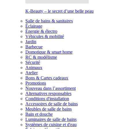
K-Beauty – le secret d’une belle peau
Salle de bains & sanitaires
Éclairage
Énergie & électro
Véhicules & mobilité
Jardin
Barbecue
Domotique & smart home
RC & modélisme
Sécurité
Animaux
Atelier
Bons & Cartes cadeaux
Promotions
Nouveau dans l’assortiment
Alternatives responsables
Conditions d'installation
Accessoires de salle de bains
Meubles de salle de bains
Bain et douche
Luminaires de salle de bains
Systèmes de cuisine et d'eau