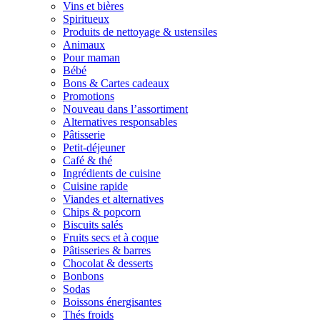
Vins et bières
Spiritueux
Produits de nettoyage & ustensiles
Animaux
Pour maman
Bébé
Bons & Cartes cadeaux
Promotions
Nouveau dans l’assortiment
Alternatives responsables
Pâtisserie
Petit-déjeuner
Café & thé
Ingrédients de cuisine
Cuisine rapide
Viandes et alternatives
Chips & popcorn
Biscuits salés
Fruits secs et à coque
Pâtisseries & barres
Chocolat & desserts
Bonbons
Sodas
Boissons énergisantes
Thés froids