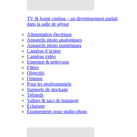
TV & home cinéma – un divertissement parfait
dans la salle de séjour
Alimentation électrique
Appareils photo analogiques
Appareils photo numériques
Caméras d’action
Caméras vidéo
Entretien & nettoyage
Filtres
Objectifs
Optique
Pour les professionnels
Supports de stockage
Trépieds
Valises & sacs de transport
Éclairage
Équipements pour studio photo