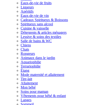
Eaux-de-vie de fruits
Liqueurs
Apéritifs
Eaux-de-vie de vin
Cadeaux Spiritueux & Boissons
Spiritueux sans alcool
Cuisine & vaisselle
Détergents & articles ménagers
Lessive & soins des textiles
Salle de bains & WC
Chiens
Chats
Rongeurs
Animaux dans le jardin
Aquariophilie
Terrariophilie
Étang
Mode maternité et allaitement
Tire-lait
Allaitement
Mon bébé
Soins pour maman
Vêtements pour bébé & enfant
Langes
Sommeil