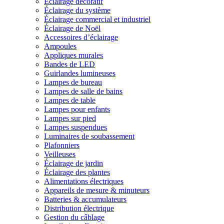
Éclairage décoratif
Éclairage du système
Éclairage commercial et industriel
Éclairage de Noël
Accessoires d’éclairage
Ampoules
Appliques murales
Bandes de LED
Guirlandes lumineuses
Lampes de bureau
Lampes de salle de bains
Lampes de table
Lampes pour enfants
Lampes sur pied
Lampes suspendues
Luminaires de soubassement
Plafonniers
Veilleuses
Éclairage de jardin
Éclairage des plantes
Alimentations électriques
Appareils de mesure & minuteurs
Batteries & accumulateurs
Distribution électrique
Gestion du câblage