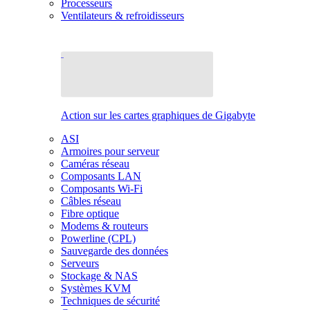
Processeurs
Ventilateurs & refroidisseurs
Action sur les cartes graphiques de Gigabyte
ASI
Armoires pour serveur
Caméras réseau
Composants LAN
Composants Wi-Fi
Câbles réseau
Fibre optique
Modems & routeurs
Powerline (CPL)
Sauvegarde des données
Serveurs
Stockage & NAS
Systèmes KVM
Techniques de sécurité