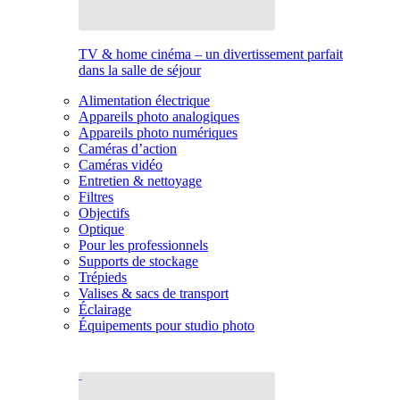
TV & home cinéma – un divertissement parfait
dans la salle de séjour
Alimentation électrique
Appareils photo analogiques
Appareils photo numériques
Caméras d’action
Caméras vidéo
Entretien & nettoyage
Filtres
Objectifs
Optique
Pour les professionnels
Supports de stockage
Trépieds
Valises & sacs de transport
Éclairage
Équipements pour studio photo