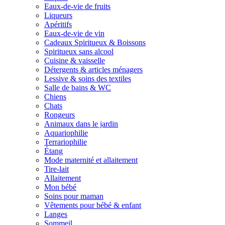
Eaux-de-vie de fruits
Liqueurs
Apéritifs
Eaux-de-vie de vin
Cadeaux Spiritueux & Boissons
Spiritueux sans alcool
Cuisine & vaisselle
Détergents & articles ménagers
Lessive & soins des textiles
Salle de bains & WC
Chiens
Chats
Rongeurs
Animaux dans le jardin
Aquariophilie
Terrariophilie
Étang
Mode maternité et allaitement
Tire-lait
Allaitement
Mon bébé
Soins pour maman
Vêtements pour bébé & enfant
Langes
Sommeil