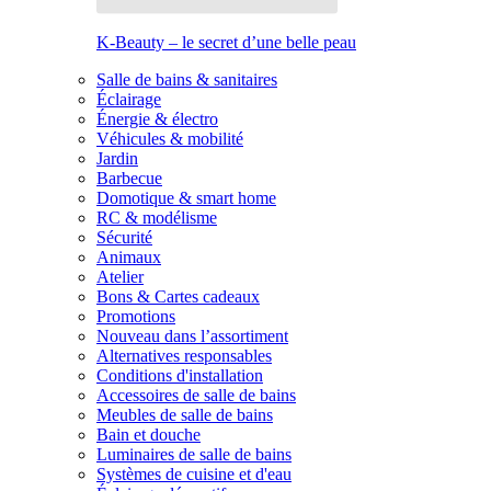
K-Beauty – le secret d’une belle peau
Salle de bains & sanitaires
Éclairage
Énergie & électro
Véhicules & mobilité
Jardin
Barbecue
Domotique & smart home
RC & modélisme
Sécurité
Animaux
Atelier
Bons & Cartes cadeaux
Promotions
Nouveau dans l’assortiment
Alternatives responsables
Conditions d'installation
Accessoires de salle de bains
Meubles de salle de bains
Bain et douche
Luminaires de salle de bains
Systèmes de cuisine et d'eau