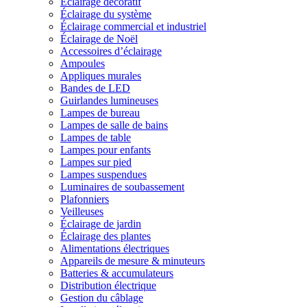
Éclairage décoratif
Éclairage du système
Éclairage commercial et industriel
Éclairage de Noël
Accessoires d’éclairage
Ampoules
Appliques murales
Bandes de LED
Guirlandes lumineuses
Lampes de bureau
Lampes de salle de bains
Lampes de table
Lampes pour enfants
Lampes sur pied
Lampes suspendues
Luminaires de soubassement
Plafonniers
Veilleuses
Éclairage de jardin
Éclairage des plantes
Alimentations électriques
Appareils de mesure & minuteurs
Batteries & accumulateurs
Distribution électrique
Gestion du câblage