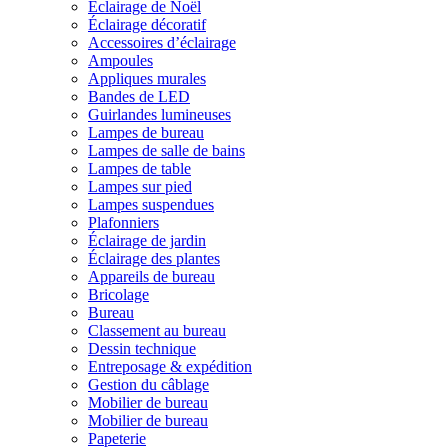
Éclairage de Noël
Éclairage décoratif
Accessoires d’éclairage
Ampoules
Appliques murales
Bandes de LED
Guirlandes lumineuses
Lampes de bureau
Lampes de salle de bains
Lampes de table
Lampes sur pied
Lampes suspendues
Plafonniers
Éclairage de jardin
Éclairage des plantes
Appareils de bureau
Bricolage
Bureau
Classement au bureau
Dessin technique
Entreposage & expédition
Gestion du câblage
Mobilier de bureau
Mobilier de bureau
Papeterie