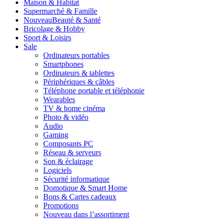
Maison & Habitat
Supermarché & Famille
Nouveau
Beauté & Santé
Bricolage & Hobby
Sport & Loisirs
Sale
Ordinateurs portables
Smartphones
Ordinateurs & tablettes
Périphériques & câbles
Téléphone portable et téléphonie
Wearables
TV & home cinéma
Photo & vidéo
Audio
Gaming
Composants PC
Réseau & serveurs
Son & éclairage
Logiciels
Sécurité informatique
Domotique & Smart Home
Bons & Cartes cadeaux
Promotions
Nouveau dans l’assortiment