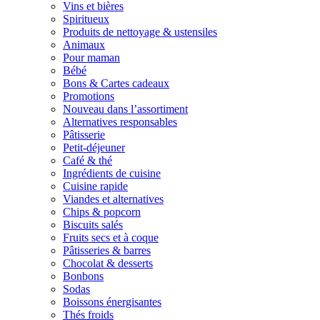
Vins et bières
Spiritueux
Produits de nettoyage & ustensiles
Animaux
Pour maman
Bébé
Bons & Cartes cadeaux
Promotions
Nouveau dans l’assortiment
Alternatives responsables
Pâtisserie
Petit-déjeuner
Café & thé
Ingrédients de cuisine
Cuisine rapide
Viandes et alternatives
Chips & popcorn
Biscuits salés
Fruits secs et à coque
Pâtisseries & barres
Chocolat & desserts
Bonbons
Sodas
Boissons énergisantes
Thés froids