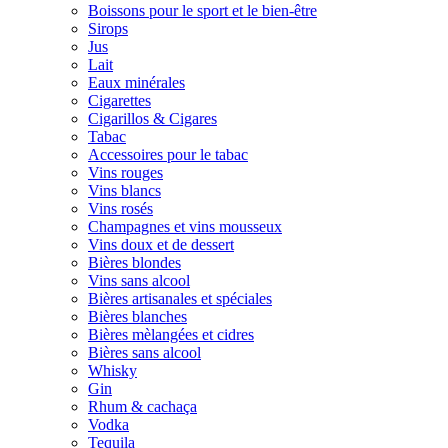
Boissons pour le sport et le bien-être
Sirops
Jus
Lait
Eaux minérales
Cigarettes
Cigarillos & Cigares
Tabac
Accessoires pour le tabac
Vins rouges
Vins blancs
Vins rosés
Champagnes et vins mousseux
Vins doux et de dessert
Bières blondes
Vins sans alcool
Bières artisanales et spéciales
Bières blanches
Bières mèlangées et cidres
Bières sans alcool
Whisky
Gin
Rhum & cachaça
Vodka
Tequila