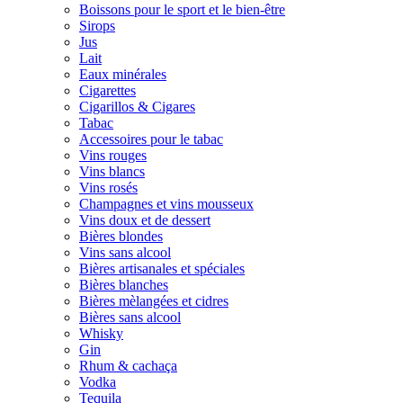
Boissons pour le sport et le bien-être
Sirops
Jus
Lait
Eaux minérales
Cigarettes
Cigarillos & Cigares
Tabac
Accessoires pour le tabac
Vins rouges
Vins blancs
Vins rosés
Champagnes et vins mousseux
Vins doux et de dessert
Bières blondes
Vins sans alcool
Bières artisanales et spéciales
Bières blanches
Bières mèlangées et cidres
Bières sans alcool
Whisky
Gin
Rhum & cachaça
Vodka
Tequila