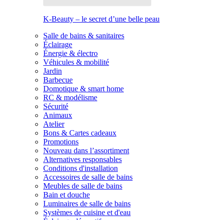
K-Beauty – le secret d’une belle peau
Salle de bains & sanitaires
Éclairage
Énergie & électro
Véhicules & mobilité
Jardin
Barbecue
Domotique & smart home
RC & modélisme
Sécurité
Animaux
Atelier
Bons & Cartes cadeaux
Promotions
Nouveau dans l’assortiment
Alternatives responsables
Conditions d'installation
Accessoires de salle de bains
Meubles de salle de bains
Bain et douche
Luminaires de salle de bains
Systèmes de cuisine et d'eau