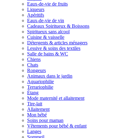
Eaux-de-vie de fruits
Liqueurs
Apéritifs
Eaux-de-vie de vin
Cadeaux Spiritueux & Boissons
Spiritueux sans alcool
Cuisine & vaisselle
Détergents & articles ménagers
Lessive & soins des textiles
Salle de bains & WC
Chiens
Chats
Rongeurs
Animaux dans le jardin
Aquariophilie
Terrariophilie
Étang
Mode maternité et allaitement
Tire-lait
Allaitement
Mon bébé
Soins pour maman
Vêtements pour bébé & enfant
Langes
Sommeil