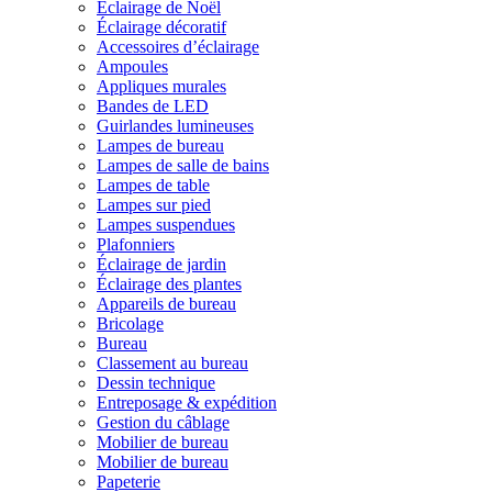
Éclairage de Noël
Éclairage décoratif
Accessoires d’éclairage
Ampoules
Appliques murales
Bandes de LED
Guirlandes lumineuses
Lampes de bureau
Lampes de salle de bains
Lampes de table
Lampes sur pied
Lampes suspendues
Plafonniers
Éclairage de jardin
Éclairage des plantes
Appareils de bureau
Bricolage
Bureau
Classement au bureau
Dessin technique
Entreposage & expédition
Gestion du câblage
Mobilier de bureau
Mobilier de bureau
Papeterie