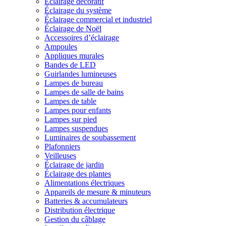
Éclairage décoratif
Éclairage du système
Éclairage commercial et industriel
Éclairage de Noël
Accessoires d’éclairage
Ampoules
Appliques murales
Bandes de LED
Guirlandes lumineuses
Lampes de bureau
Lampes de salle de bains
Lampes de table
Lampes pour enfants
Lampes sur pied
Lampes suspendues
Luminaires de soubassement
Plafonniers
Veilleuses
Éclairage de jardin
Éclairage des plantes
Alimentations électriques
Appareils de mesure & minuteurs
Batteries & accumulateurs
Distribution électrique
Gestion du câblage