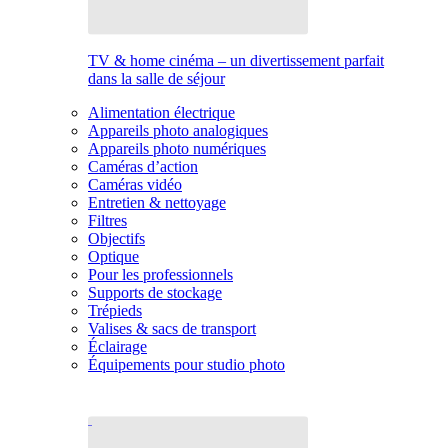
TV & home cinéma – un divertissement parfait
dans la salle de séjour
Alimentation électrique
Appareils photo analogiques
Appareils photo numériques
Caméras d’action
Caméras vidéo
Entretien & nettoyage
Filtres
Objectifs
Optique
Pour les professionnels
Supports de stockage
Trépieds
Valises & sacs de transport
Éclairage
Équipements pour studio photo