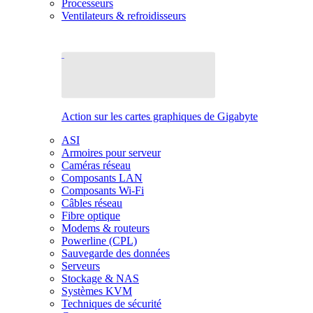
Processeurs
Ventilateurs & refroidisseurs
Action sur les cartes graphiques de Gigabyte
ASI
Armoires pour serveur
Caméras réseau
Composants LAN
Composants Wi-Fi
Câbles réseau
Fibre optique
Modems & routeurs
Powerline (CPL)
Sauvegarde des données
Serveurs
Stockage & NAS
Systèmes KVM
Techniques de sécurité