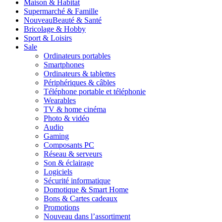
Maison & Habitat
Supermarché & Famille
Nouveau
Beauté & Santé
Bricolage & Hobby
Sport & Loisirs
Sale
Ordinateurs portables
Smartphones
Ordinateurs & tablettes
Périphériques & câbles
Téléphone portable et téléphonie
Wearables
TV & home cinéma
Photo & vidéo
Audio
Gaming
Composants PC
Réseau & serveurs
Son & éclairage
Logiciels
Sécurité informatique
Domotique & Smart Home
Bons & Cartes cadeaux
Promotions
Nouveau dans l’assortiment