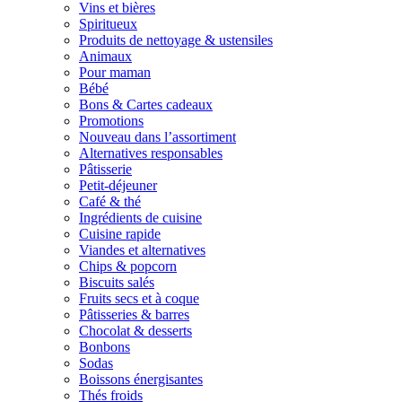
Vins et bières
Spiritueux
Produits de nettoyage & ustensiles
Animaux
Pour maman
Bébé
Bons & Cartes cadeaux
Promotions
Nouveau dans l’assortiment
Alternatives responsables
Pâtisserie
Petit-déjeuner
Café & thé
Ingrédients de cuisine
Cuisine rapide
Viandes et alternatives
Chips & popcorn
Biscuits salés
Fruits secs et à coque
Pâtisseries & barres
Chocolat & desserts
Bonbons
Sodas
Boissons énergisantes
Thés froids