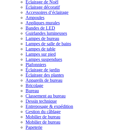
Éclairage de Noël
Éclairage décoratif
Accessoires d’éclairage
Ampoules
Appliques murales
Bandes de LED
Guirlandes lumineuses
Lampes de bureau
Lampes de salle de bains
Lampes de table
Lampes sur pied
Lampes suspendues
Plafonniers
Éclairage de jardin
Éclairage des plantes
Appareils de bureau
Bricolage
Bureau
Classement au bureau
Dessin technique
Entreposage & expédition
Gestion du câblage
Mobilier de bureau
Mobilier de bureau
Papeterie