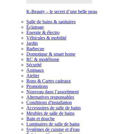
K-Beauty – le secret d’une belle peau
Salle de bains & sanitaires
Éclairage
Énergie & électro
Véhicules & mobilité
Jardin
Barbecue
Domotique & smart home
RC & modélisme
Sécurité
Animaux
Atelier
Bons & Cartes cadeaux
Promotions
Nouveau dans l’assortiment
Alternatives responsables
Conditions d'installation
Accessoires de salle de bains
Meubles de salle de bains
Bain et douche
Luminaires de salle de bains
Systèmes de cuisine et d'eau