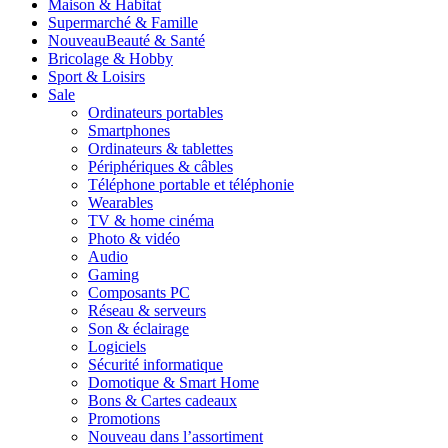
Maison & Habitat
Supermarché & Famille
Nouveau
Beauté & Santé
Bricolage & Hobby
Sport & Loisirs
Sale
Ordinateurs portables
Smartphones
Ordinateurs & tablettes
Périphériques & câbles
Téléphone portable et téléphonie
Wearables
TV & home cinéma
Photo & vidéo
Audio
Gaming
Composants PC
Réseau & serveurs
Son & éclairage
Logiciels
Sécurité informatique
Domotique & Smart Home
Bons & Cartes cadeaux
Promotions
Nouveau dans l’assortiment