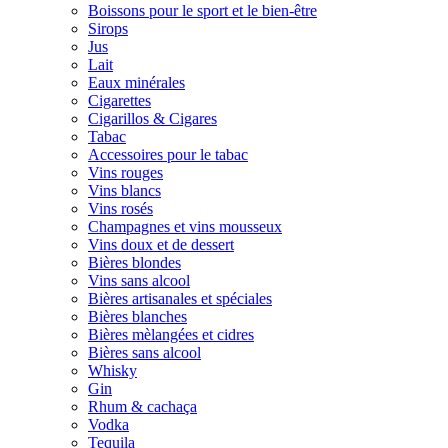
Boissons pour le sport et le bien-être
Sirops
Jus
Lait
Eaux minérales
Cigarettes
Cigarillos & Cigares
Tabac
Accessoires pour le tabac
Vins rouges
Vins blancs
Vins rosés
Champagnes et vins mousseux
Vins doux et de dessert
Bières blondes
Vins sans alcool
Bières artisanales et spéciales
Bières blanches
Bières mèlangées et cidres
Bières sans alcool
Whisky
Gin
Rhum & cachaça
Vodka
Tequila