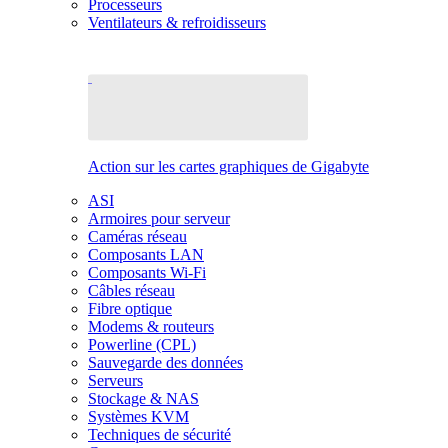
Processeurs
Ventilateurs & refroidisseurs
Action sur les cartes graphiques de Gigabyte
ASI
Armoires pour serveur
Caméras réseau
Composants LAN
Composants Wi-Fi
Câbles réseau
Fibre optique
Modems & routeurs
Powerline (CPL)
Sauvegarde des données
Serveurs
Stockage & NAS
Systèmes KVM
Techniques de sécurité