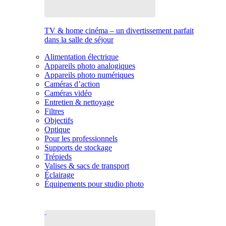
TV & home cinéma – un divertissement parfait
dans la salle de séjour
Alimentation électrique
Appareils photo analogiques
Appareils photo numériques
Caméras d’action
Caméras vidéo
Entretien & nettoyage
Filtres
Objectifs
Optique
Pour les professionnels
Supports de stockage
Trépieds
Valises & sacs de transport
Éclairage
Équipements pour studio photo