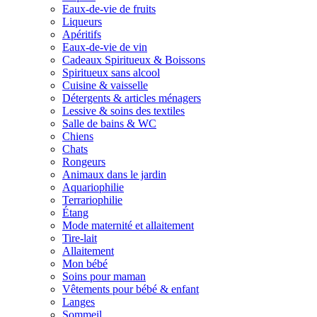
Eaux-de-vie de fruits
Liqueurs
Apéritifs
Eaux-de-vie de vin
Cadeaux Spiritueux & Boissons
Spiritueux sans alcool
Cuisine & vaisselle
Détergents & articles ménagers
Lessive & soins des textiles
Salle de bains & WC
Chiens
Chats
Rongeurs
Animaux dans le jardin
Aquariophilie
Terrariophilie
Étang
Mode maternité et allaitement
Tire-lait
Allaitement
Mon bébé
Soins pour maman
Vêtements pour bébé & enfant
Langes
Sommeil