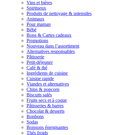
Vins et bières
Spiritueux
Produits de nettoyage & ustensiles
Animaux
Pour maman
Bébé
Bons & Cartes cadeaux
Promotions
Nouveau dans l’assortiment
Alternatives responsables
Pâtisserie
Petit-déjeuner
Café & thé
Ingrédients de cuisine
Cuisine rapide
Viandes et alternatives
Chips & popcorn
Biscuits salés
Fruits secs et à coque
Pâtisseries & barres
Chocolat & desserts
Bonbons
Sodas
Boissons énergisantes
Thés froids