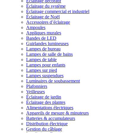
Éclairage décoratif
Éclairage du système
Éclairage commercial et industriel
Éclairage de Noël
Accessoires d’éclairage
Ampoules
Appliques murales
Bandes de LED
Guirlandes lumineuses
Lampes de bureau
Lampes de salle de bains
Lampes de table
Lampes pour enfants
Lampes sur pied
Lampes suspendues
Luminaires de soubassement
Plafonniers
Veilleuses
Éclairage de jardin
Éclairage des plantes
Alimentations électriques
Appareils de mesure & minuteurs
Batteries & accumulateurs
Distribution électrique
Gestion du câblage