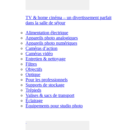
TV & home cinéma – un divertissement parfait
dans la salle de séjour
Alimentation électrique
Appareils photo analogiques
Appareils photo numériques
Caméras d’action
Caméras vidéo
Entretien & nettoyage
Filtres
Objectifs
Optique
Pour les professionnels
Supports de stockage
Trépieds
Valises & sacs de transport
Éclairage
Équipements pour studio photo