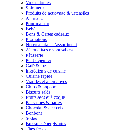
Vins et bières
Spiritueux
Produits de nettoyage & ustensiles
Animaux
Pour maman
Bébé
Bons & Cartes cadeaux
Promotions
Nouveau dans l’assortiment
Alternatives responsables
Pâtisserie
Petit-déjeuner
Café & thé
Ingrédients de cuisine
Cuisine rapide
Viandes et alternatives
Chips & popcorn
Biscuits salés
Fruits secs et à coque
Pâtisseries & barres
Chocolat & desserts
Bonbons
Sodas
Boissons énergisantes
Thés froids