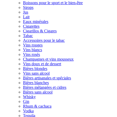
Boissons pour le sport et le bien-être
Sirops
Jus
Lait
Eaux minérales
Cigarettes
Cigarillos & Cigares
Tabac
Accessoires pour le tabac
Vins rouges
Vins blancs
Vins rosés
Champagnes et vins mousseux
Vins doux et de dessert
Bières blondes
Vins sans alcool
Bières artisanales et spéciales
Bières blanches
Bières mèlangées et cidres
Bières sans alcool
Whisky
Gin
Rhum & cachaça
Vodka
Tequila