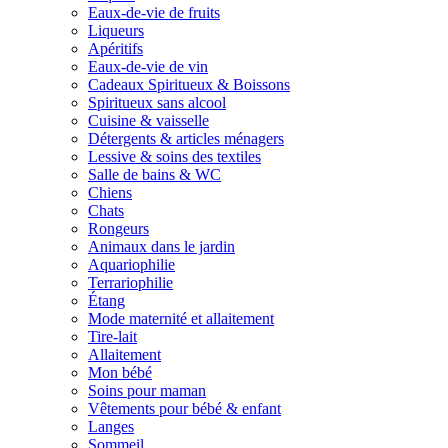
Eaux-de-vie de fruits
Liqueurs
Apéritifs
Eaux-de-vie de vin
Cadeaux Spiritueux & Boissons
Spiritueux sans alcool
Cuisine & vaisselle
Détergents & articles ménagers
Lessive & soins des textiles
Salle de bains & WC
Chiens
Chats
Rongeurs
Animaux dans le jardin
Aquariophilie
Terrariophilie
Étang
Mode maternité et allaitement
Tire-lait
Allaitement
Mon bébé
Soins pour maman
Vêtements pour bébé & enfant
Langes
Sommeil