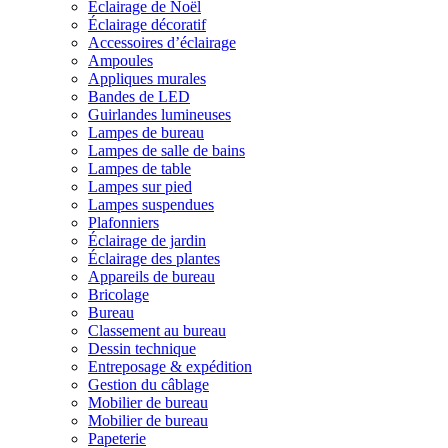
Éclairage de Noël
Éclairage décoratif
Accessoires d’éclairage
Ampoules
Appliques murales
Bandes de LED
Guirlandes lumineuses
Lampes de bureau
Lampes de salle de bains
Lampes de table
Lampes sur pied
Lampes suspendues
Plafonniers
Éclairage de jardin
Éclairage des plantes
Appareils de bureau
Bricolage
Bureau
Classement au bureau
Dessin technique
Entreposage & expédition
Gestion du câblage
Mobilier de bureau
Mobilier de bureau
Papeterie