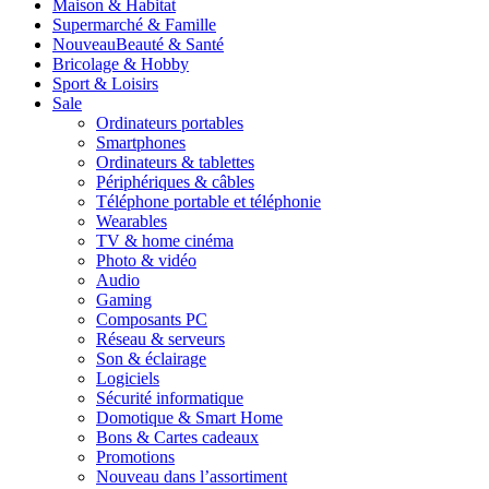
Maison & Habitat
Supermarché & Famille
Nouveau
Beauté & Santé
Bricolage & Hobby
Sport & Loisirs
Sale
Ordinateurs portables
Smartphones
Ordinateurs & tablettes
Périphériques & câbles
Téléphone portable et téléphonie
Wearables
TV & home cinéma
Photo & vidéo
Audio
Gaming
Composants PC
Réseau & serveurs
Son & éclairage
Logiciels
Sécurité informatique
Domotique & Smart Home
Bons & Cartes cadeaux
Promotions
Nouveau dans l’assortiment