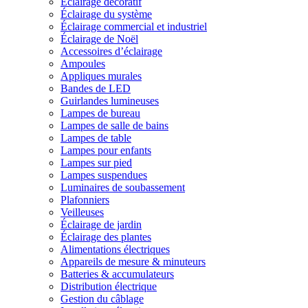
Éclairage décoratif
Éclairage du système
Éclairage commercial et industriel
Éclairage de Noël
Accessoires d’éclairage
Ampoules
Appliques murales
Bandes de LED
Guirlandes lumineuses
Lampes de bureau
Lampes de salle de bains
Lampes de table
Lampes pour enfants
Lampes sur pied
Lampes suspendues
Luminaires de soubassement
Plafonniers
Veilleuses
Éclairage de jardin
Éclairage des plantes
Alimentations électriques
Appareils de mesure & minuteurs
Batteries & accumulateurs
Distribution électrique
Gestion du câblage