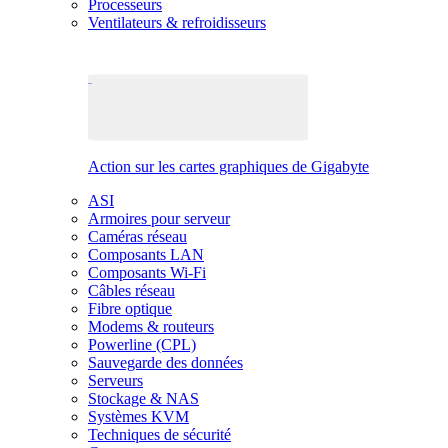
Processeurs
Ventilateurs & refroidisseurs
Action sur les cartes graphiques de Gigabyte
ASI
Armoires pour serveur
Caméras réseau
Composants LAN
Composants Wi-Fi
Câbles réseau
Fibre optique
Modems & routeurs
Powerline (CPL)
Sauvegarde des données
Serveurs
Stockage & NAS
Systèmes KVM
Techniques de sécurité