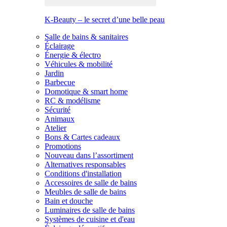
K-Beauty – le secret d’une belle peau
Salle de bains & sanitaires
Éclairage
Énergie & électro
Véhicules & mobilité
Jardin
Barbecue
Domotique & smart home
RC & modélisme
Sécurité
Animaux
Atelier
Bons & Cartes cadeaux
Promotions
Nouveau dans l’assortiment
Alternatives responsables
Conditions d'installation
Accessoires de salle de bains
Meubles de salle de bains
Bain et douche
Luminaires de salle de bains
Systèmes de cuisine et d'eau