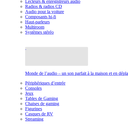
Lecteurs & enregistreurs audio
Radios & radios CD
Audio pour la voiture
Composants hi-fi
Haut-parleurs
Multiroom
Systèmes stéréo
Monde de l’audio – un son parfait à la maison et en dép
Périphériques d’entrée
Consoles
Jeux
Tables de Gaming
Chaises de gaming
Figurines
Casques de RV
Streaming