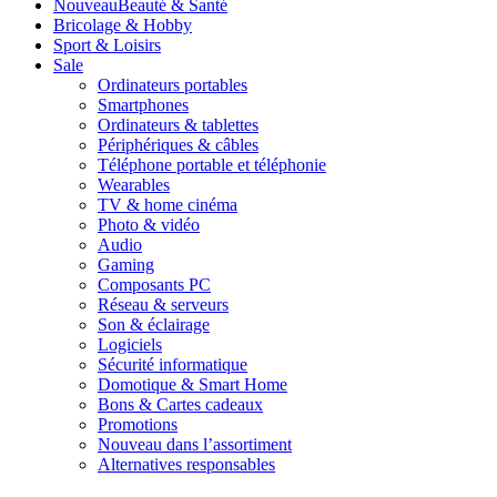
Nouveau
Beauté & Santé
Bricolage & Hobby
Sport & Loisirs
Sale
Ordinateurs portables
Smartphones
Ordinateurs & tablettes
Périphériques & câbles
Téléphone portable et téléphonie
Wearables
TV & home cinéma
Photo & vidéo
Audio
Gaming
Composants PC
Réseau & serveurs
Son & éclairage
Logiciels
Sécurité informatique
Domotique & Smart Home
Bons & Cartes cadeaux
Promotions
Nouveau dans l’assortiment
Alternatives responsables