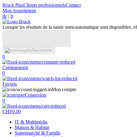
Brack Plus
Clients professionnels
Contact
Mon Assortiment
de
|
fr
Lorsque les résultats de la saisie semi-automatique sont disponibles, eff
Rechercher
0
Comparaison
0
Favoris
Mon compte
Connexion
0
CHF
0.00
IT & Multimédia
Maison & Habitat
Supermarché & Famille