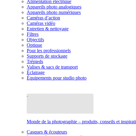
Alimentation électrique
Appareils photo analogiques
Appareils photo numériques
Caméras d’action
Caméras vidéo
Entretien & nettoyage
Filtres
Objectifs
Optique
Pour les professionnels
Supports de stockage
Trépieds
Valises & sacs de transport
Éclairage
Équipements pour studio photo
Monde de la photographie – produits, conseils et inspirat
Casques & écouteurs