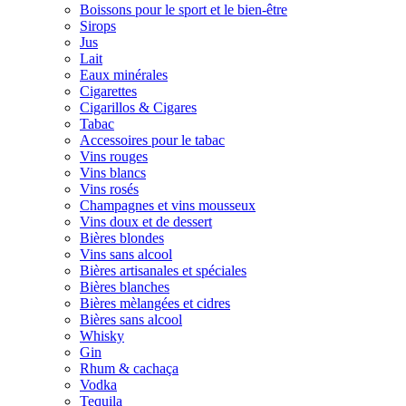
Boissons pour le sport et le bien-être
Sirops
Jus
Lait
Eaux minérales
Cigarettes
Cigarillos & Cigares
Tabac
Accessoires pour le tabac
Vins rouges
Vins blancs
Vins rosés
Champagnes et vins mousseux
Vins doux et de dessert
Bières blondes
Vins sans alcool
Bières artisanales et spéciales
Bières blanches
Bières mèlangées et cidres
Bières sans alcool
Whisky
Gin
Rhum & cachaça
Vodka
Tequila