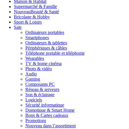
Maison & Habitat
Supermarché & Famille
Nouveau
Beauté & Santé
Bricolage & Hobby
Sport & Loisirs
Sale
Ordinateurs portables
Smartphones
Ordinateurs & tablettes
Périphériques & câbles
Téléphone portable et téléphonie
Wearables
TV & home cinéma
Photo & vidéo
Audio
Gaming
Composants PC
Réseau & serveurs
Son & éclairage
Logiciels
Sécurité informatique
Domotique & Smart Home
Bons & Cartes cadeaux
Promotions
Nouveau dans l’assortiment