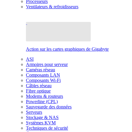
Processeurs
Ventilateurs & refroidisseurs
Action sur les cartes graphiques de Gigabyte
ASI
Armoires pour serveur
Caméras réseau
Composants LAN
Composants Wi-Fi
Câbles réseau
Fibre optique
Modems & routeurs
Powerline (CPL)
Sauvegarde des données
Serveurs
Stockage & NAS
Systèmes KVM
Techniques de sécurité