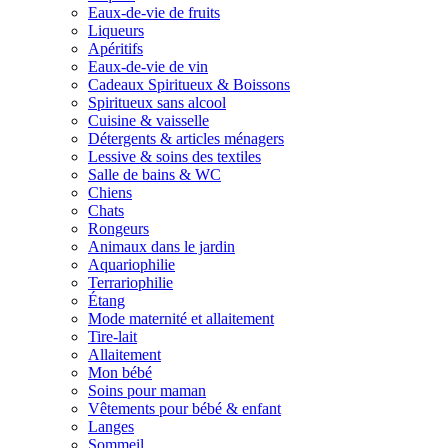
Eaux-de-vie de fruits
Liqueurs
Apéritifs
Eaux-de-vie de vin
Cadeaux Spiritueux & Boissons
Spiritueux sans alcool
Cuisine & vaisselle
Détergents & articles ménagers
Lessive & soins des textiles
Salle de bains & WC
Chiens
Chats
Rongeurs
Animaux dans le jardin
Aquariophilie
Terrariophilie
Étang
Mode maternité et allaitement
Tire-lait
Allaitement
Mon bébé
Soins pour maman
Vêtements pour bébé & enfant
Langes
Sommeil