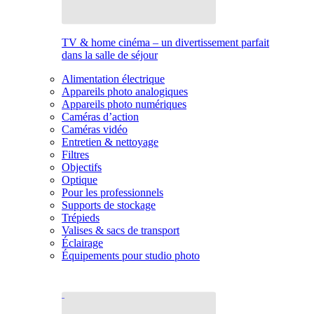
TV & home cinéma – un divertissement parfait
dans la salle de séjour
Alimentation électrique
Appareils photo analogiques
Appareils photo numériques
Caméras d’action
Caméras vidéo
Entretien & nettoyage
Filtres
Objectifs
Optique
Pour les professionnels
Supports de stockage
Trépieds
Valises & sacs de transport
Éclairage
Équipements pour studio photo