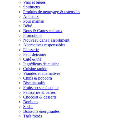
Vins et bières
Spiritueux
Produits de nettoyage & ustensiles
Animaux
Pour maman
Bébé
Bons & Cartes cadeaux
Promotions
Nouveau dans l’assortiment
Alternatives responsables
Pâtisserie
Petit-déjeuner
Café & thé
Ingrédients de cuisine
Cuisine rapide
Viandes et alternatives
Chips & popcorn
Biscuits salés
Fruits secs et à coque
Pâtisseries & barres
Chocolat & desserts
Bonbons
Sodas
Boissons énergisantes
Thés froids