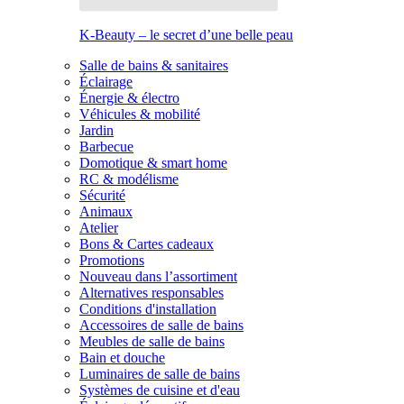
K-Beauty – le secret d’une belle peau
Salle de bains & sanitaires
Éclairage
Énergie & électro
Véhicules & mobilité
Jardin
Barbecue
Domotique & smart home
RC & modélisme
Sécurité
Animaux
Atelier
Bons & Cartes cadeaux
Promotions
Nouveau dans l’assortiment
Alternatives responsables
Conditions d'installation
Accessoires de salle de bains
Meubles de salle de bains
Bain et douche
Luminaires de salle de bains
Systèmes de cuisine et d'eau