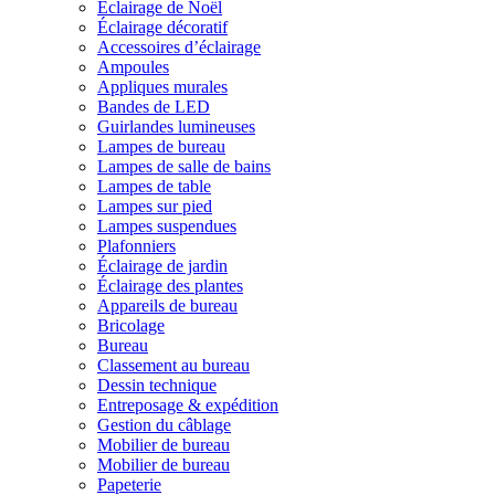
Éclairage de Noël
Éclairage décoratif
Accessoires d’éclairage
Ampoules
Appliques murales
Bandes de LED
Guirlandes lumineuses
Lampes de bureau
Lampes de salle de bains
Lampes de table
Lampes sur pied
Lampes suspendues
Plafonniers
Éclairage de jardin
Éclairage des plantes
Appareils de bureau
Bricolage
Bureau
Classement au bureau
Dessin technique
Entreposage & expédition
Gestion du câblage
Mobilier de bureau
Mobilier de bureau
Papeterie