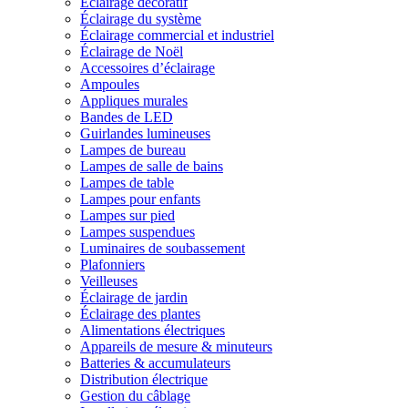
Éclairage décoratif
Éclairage du système
Éclairage commercial et industriel
Éclairage de Noël
Accessoires d’éclairage
Ampoules
Appliques murales
Bandes de LED
Guirlandes lumineuses
Lampes de bureau
Lampes de salle de bains
Lampes de table
Lampes pour enfants
Lampes sur pied
Lampes suspendues
Luminaires de soubassement
Plafonniers
Veilleuses
Éclairage de jardin
Éclairage des plantes
Alimentations électriques
Appareils de mesure & minuteurs
Batteries & accumulateurs
Distribution électrique
Gestion du câblage